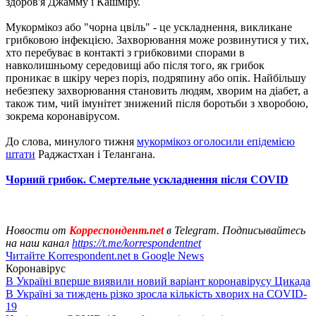
здоров'я Джамму і Кашміру.
Мукормікоз або "чорна цвіль" - це ускладнення, викликане
грибковою інфекцією. Захворювання може розвинутися у тих,
хто перебуває в контакті з грибковими спорами в
навколишньому середовищі або після того, як грибок
проникає в шкіру через поріз, подряпину або опік. Найбільшу
небезпеку захворювання становить людям, хворим на діабет, а
також тим, чий імунітет знижений після боротьби з хворобою,
зокрема коронавірусом.
До слова, минулого тижня
мукормікоз оголосили епідемією
штати
Раджастхан і Телангана.
Чорний грибок. Смертельне ускладнення після COVID
Новости от
Корреспондент.net
в Telegram. Подписывайтесь
на наш канал
https://t.me/korrespondentnet
Читайте Korrespondent.net в Google News
Коронавірус
В Україні вперше виявили новий варіант коронавірусу Цикада
В Україні за тиждень різко зросла кількість хворих на COVID-
19