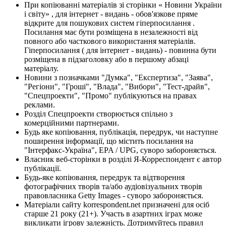
При копіюванні матеріалів зі сторінки « Новини України
і світу» , для інтернет - видань - обов'язкове пряме
відкрите для пошукових систем гіперпосилання .
Посилання має бути розміщена в незалежності від
повного або часткового використання матеріалів.
Гіперпосилання ( для інтернет - видань) - повинна бути
розміщена в підзаголовку або в першому абзаці
матеріалу.
Новини з позначками "Думка", "Експертиза", "Заява",
"Регіони", "Гроші", "Влада", "Вибори", "Тест-драйв",
"Спецпроекти", "Промо" публікуються на правах
реклами.
Розділ Спецпроекти створюється спільно з
комерційними партнерами.
Будь яке копіювання, публікація, передрук, чи наступне
поширення інформації, що містить посилання на
"Інтерфакс-Україна", EPA / UPG, суворо забороняється.
Власник веб-сторінки в розділі Я-Корреспондент є автор
публікації.
Будь-яке копіювання, передрук та відтворення
фотографічних творів та/або аудіовізуальних творів
правовласника Getty Images - суворо забороняється.
Матеріали сайту korrespondent.net призначені для осіб
старше 21 року (21+). Участь в азартних іграх може
викликати ігрову залежність. Дотримуйтесь правил