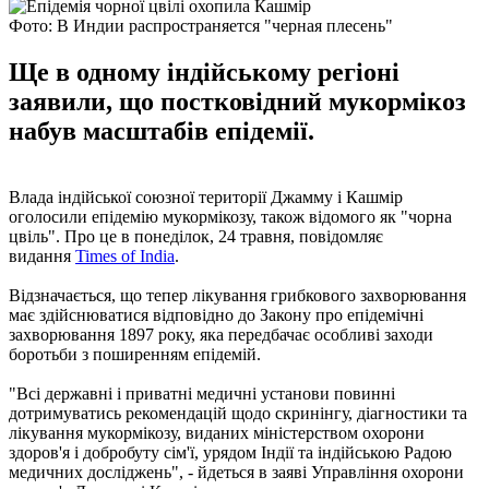
Фото: В Индии распространяется "черная плесень"
Ще в одному індійському регіоні
заявили, що постковідний мукормікоз
набув масштабів епідемії.
Влада індійської союзної території Джамму і Кашмір
оголосили епідемію мукормікозу, також відомого як "чорна
цвіль". Про це в понеділок, 24 травня, повідомляє
видання
Times of India
.
Відзначається, що тепер лікування грибкового захворювання
має здійснюватися відповідно до Закону про епідемічні
захворювання 1897 року, яка передбачає особливі заходи
боротьби з поширенням епідемій.
"Всі державні і приватні медичні установи повинні
дотримуватись рекомендацій щодо скринінгу, діагностики та
лікування мукормікозу, виданих міністерством охорони
здоров'я і добробуту сім'ї, урядом Індії та індійською Радою
медичних досліджень", - йдеться в заяві Управління охорони