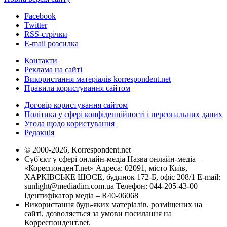
Facebook
Twitter
RSS-стрічки
E-mail розсилка
Контакти
Реклама на сайті
Використання матеріалів korrespondent.net
Правила користування сайтом
Договір користування сайтом
Політика у сфері конфіденційності і персональних даних
Угода щодо користування
Редакція
© 2000-2026, Korrespondent.net
Суб'єкт у сфері онлайн-медіа Назва онлайн-медіа –
«КореспонденТ.net» Адреса: 02091, місто Київ,
ХАРКІВСЬКЕ ШОСЕ, будинок 172-Б, офіс 208/1 E-mail:
sunlight@mediadim.com.ua
Телефон: 044-205-43-00
Ідентифікатор медіа – R40-06068
Використання будь-яких матеріалів, розміщених на
сайті, дозволяється за умови посилання на
Корреспондент.net.