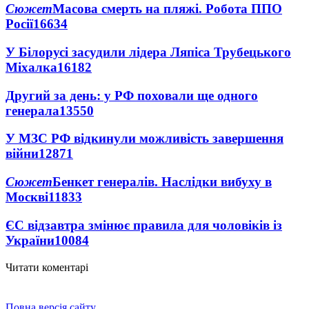
Сюжет
Масова смерть на пляжі. Робота ППО
Росії
16634
У Білорусі засудили лідера Ляпіса Трубецького
Міхалка
16182
Другий за день: у РФ поховали ще одного
генерала
13550
У МЗС РФ відкинули можливість завершення
війни
12871
Сюжет
Бенкет генералів. Наслідки вибуху в
Москві
11833
ЄС відзавтра змінює правила для чоловіків із
України
10084
Читати коментарі
Повна версія сайту