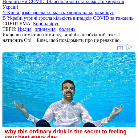
Нові штами COVID-19: особливості та кількість хворих в
Україні
У Києві різко зросла кількість хворих на коронавірус
В Україні утричі зросла кількість випадків COVID за тиждень
СПЕЦТЕМА:
Коронавірус
ТЕГИ:
Индия
,
эпидемия
,
болезнь
Якщо ви помітили помилку, виділіть необхідний текст і
натисніть Ctrl + Enter, щоб повідомити про це редакцію.