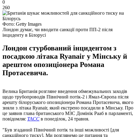
0
260
Фото: Getty Images
Лондон думає, чи вводити санкції проти ПП-2 після
інциденту в Білорусі
Лондон стурбований інцидентом з
посадкою літака Ryanair у Мінську й
арештом опозиціонера Романа
Протасевича.
Велика Британія розгляне введення обмежувальних заходів
щодо трубопроводів Північний потік-2 і Ямал-Європа після
арешту білоруського опозиціонера Романа Протасевича, якого
зняли з літака Ryanair, який екстрено посадили в Мінську. Про
це заявив глава британського МЗС Домінік Рааб в парламенті,
повідомляє
ТАСС
в понеділок, 24 травня.
"Був згаданий Північний потік та інші можливості [для
санкційного тиску]. Ми розглянемо це питання та