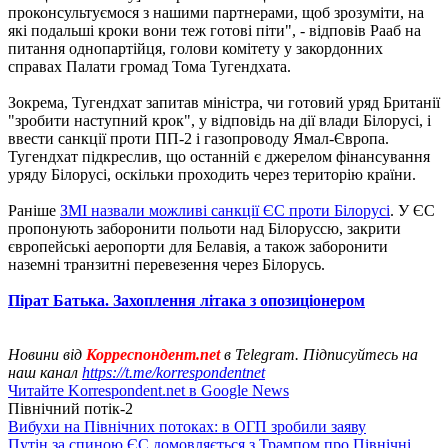
проконсультуємося з нашими партнерами, щоб зрозуміти, на
які подальші кроки вони теж готові піти", - відповів Рааб на
питання однопартійця, голови комітету у закордонних
справах Палати громад Тома Тугендхата.
Зокрема, Тугендхат запитав міністра, чи готовий уряд Британії
"зробити наступний крок", у відповідь на дії влади Білорусі, і
ввести санкції проти ПП-2 і газопроводу Ямал-Європа.
Тугендхат підкреслив, що останній є джерелом фінансування
уряду Білорусі, оскільки проходить через територію країни.
Раніше
ЗМІ назвали можливі санкції ЄС проти Білорусі
. У ЄС
пропонують заборонити польоти над Білоруссю, закрити
європейські аеропорти для Белавія, а також заборонити
наземні транзитні перевезення через Білорусь.
Пірат Батька. Захоплення літака з опозиціонером
Новини від
Корреспондент.net
в Telegram. Підписуйтесь на
наш канал
https://t.me/korrespondentnet
Читайте Korrespondent.net в Google News
Північний потік-2
Вибухи на Північних потоках: в ОГП зробили заяву
Путін за спиною ЄС домовляється з Трампом про Північні