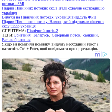
потоки - ЗМІ
Підрив Північних потоків: суд в Італії схвалив екстрадицію
українця
Вибухи на Північних потоках: українця видадуть ФРН
Підрив Північного потоку: Навроцький підтримав рішення
суду щодо українця
СПЕЦТЕМА:
Північний потік-2
ТЕГИ:
Британия
,
Беларусь
,
Северный поток
,
санкции
,
Великобритания
Якщо ви помітили помилку, виділіть необхідний текст і
натисніть Ctrl + Enter, щоб повідомити про це редакцію.