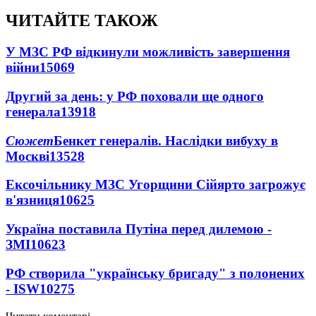
ЧИТАЙТЕ ТАКОЖ
У МЗС РФ відкинули можливість завершення
війни
15069
Другий за день: у РФ поховали ще одного
генерала
13918
Сюжет
Бенкет генералів. Наслідки вибуху в
Москві
13528
Ексочільнику МЗС Угорщини Сійярто загрожує
в'язниця
10625
Україна поставила Путіна перед дилемою -
ЗМІ
10623
РФ створила "українську бригаду" з полонених
- ISW
10275