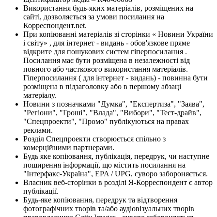
Використання будь-яких матеріалів, розміщених на
сайті, дозволяється за умови посилання на
Корреспондент.net.
При копіюванні матеріалів зі сторінки « Новини України
і світу» , для інтернет - видань - обов'язкове пряме
відкрите для пошукових систем гіперпосилання .
Посилання має бути розміщена в незалежності від
повного або часткового використання матеріалів.
Гіперпосилання ( для інтернет - видань) - повинна бути
розміщена в підзаголовку або в першому абзаці
матеріалу.
Новини з позначками "Думка", "Експертиза", "Заява",
"Регіони", "Гроші", "Влада", "Вибори", "Тест-драйв",
"Спецпроекти", "Промо" публікуються на правах
реклами.
Розділ Спецпроекти створюється спільно з
комерційними партнерами.
Будь яке копіювання, публікація, передрук, чи наступне
поширення інформації, що містить посилання на
"Інтерфакс-Україна", EPA / UPG, суворо забороняється.
Власник веб-сторінки в розділі Я-Корреспондент є автор
публікації.
Будь-яке копіювання, передрук та відтворення
фотографічних творів та/або аудіовізуальних творів