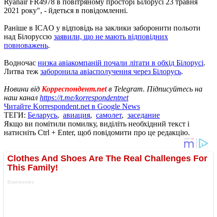
Ryanair FR4978 в повітряному просторі Білорусі 23 травня
2021 року", - йдеться в повідомленні.
Раніше в ICAO у відповідь на заклики заборонити польоти
над Білоруссю
заявили, що не мають відповідних
повноважень
.
Водночас
низка авіакомпаній почали літати в обхід Білорусі
.
Литва теж
заборонила авіасполучення через Білорусь
.
Новини від
Корреспондент.net
в Telegram. Підписуйтесь на
наш канал
https://t.me/korrespondentnet
Читайте Korrespondent.net в Google News
ТЕГИ:
Беларусь
,
авиация
,
самолет
,
заседание
Якщо ви помітили помилку, виділіть необхідний текст і
натисніть Ctrl + Enter, щоб повідомити про це редакцію.