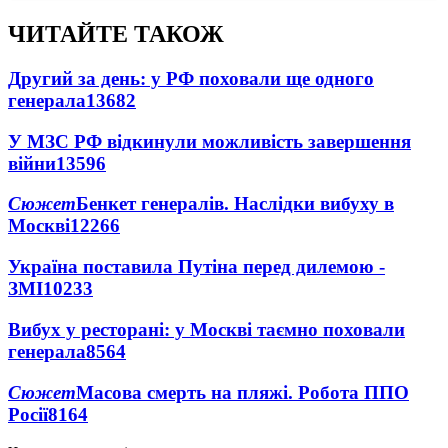
ЧИТАЙТЕ ТАКОЖ
Другий за день: у РФ поховали ще одного
генерала
13682
У МЗС РФ відкинули можливість завершення
війни
13596
Сюжет
Бенкет генералів. Наслідки вибуху в
Москві
12266
Україна поставила Путіна перед дилемою -
ЗМІ
10233
Вибух у ресторані: у Москві таємно поховали
генерала
8564
Сюжет
Масова смерть на пляжі. Робота ППО
Росії
8164