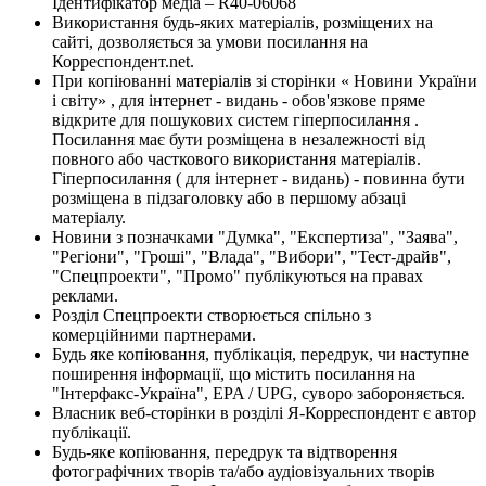
Ідентифікатор медіа – R40-06068
Використання будь-яких матеріалів, розміщених на
сайті, дозволяється за умови посилання на
Корреспондент.net.
При копіюванні матеріалів зі сторінки « Новини України
і світу» , для інтернет - видань - обов'язкове пряме
відкрите для пошукових систем гіперпосилання .
Посилання має бути розміщена в незалежності від
повного або часткового використання матеріалів.
Гіперпосилання ( для інтернет - видань) - повинна бути
розміщена в підзаголовку або в першому абзаці
матеріалу.
Новини з позначками "Думка", "Експертиза", "Заява",
"Регіони", "Гроші", "Влада", "Вибори", "Тест-драйв",
"Спецпроекти", "Промо" публікуються на правах
реклами.
Розділ Спецпроекти створюється спільно з
комерційними партнерами.
Будь яке копіювання, публікація, передрук, чи наступне
поширення інформації, що містить посилання на
"Інтерфакс-Україна", EPA / UPG, суворо забороняється.
Власник веб-сторінки в розділі Я-Корреспондент є автор
публікації.
Будь-яке копіювання, передрук та відтворення
фотографічних творів та/або аудіовізуальних творів