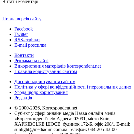
Читати коментарі
Повна версія сайту
Facebook
Twitter
RSS-стрічки
E-mail розсилка
Контакти
Реклама на сайті
Використання матеріалів korrespondent.net
Правила користування сайтом
Договір користування сайтом
Політика у сфері конфіденційності і персональних даних
Угода щодо користування
Редакція
© 2000-2026, Korrespondent.net
Суб'єкт у сфері онлайн-медіа Назва онлайн-медіа –
«КореспонденТ.net» Адреса: 02091, місто Київ,
ХАРКІВСЬКЕ ШОСЕ, будинок 172-Б, офіс 208/1 E-mail:
sunlight@mediadim.com.ua
Телефон: 044-205-43-00