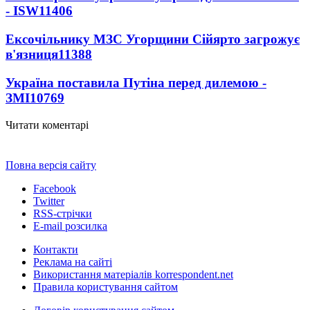
- ISW
11406
Ексочільнику МЗС Угорщини Сійярто загрожує
в'язниця
11388
Україна поставила Путіна перед дилемою -
ЗМІ
10769
Читати коментарі
Повна версія сайту
Facebook
Twitter
RSS-стрічки
E-mail розсилка
Контакти
Реклама на сайті
Використання матеріалів korrespondent.net
Правила користування сайтом