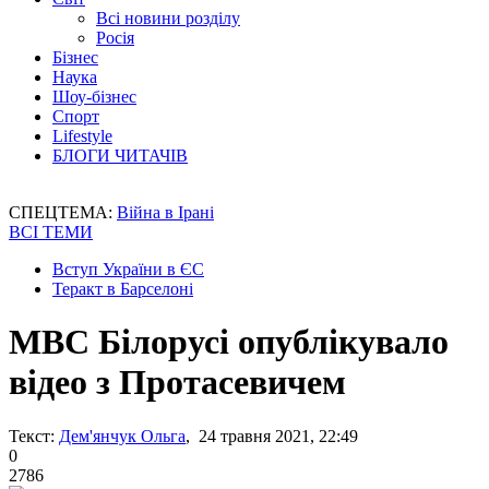
Всі новини розділу
Росія
Бізнес
Наука
Шоу-бізнес
Спорт
Lifestyle
БЛОГИ ЧИТАЧІВ
СПЕЦТЕМА:
Війна в Ірані
ВСІ ТЕМИ
Вступ України в ЄС
Теракт в Барселоні
МВС Білорусі опублікувало
відео з Протасевичем
Текст:
Дем'янчук Ольга
, 24 травня 2021, 22:49
0
2786