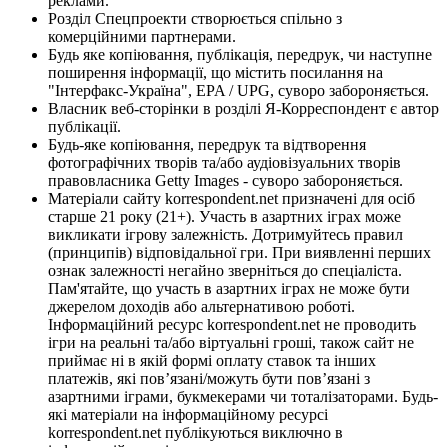
реклами.
Розділ Спецпроекти створюється спільно з
комерційними партнерами.
Будь яке копіювання, публікація, передрук, чи наступне
поширення інформації, що містить посилання на
"Інтерфакс-Україна", EPA / UPG, суворо забороняється.
Власник веб-сторінки в розділі Я-Корреспондент є автор
публікації.
Будь-яке копіювання, передрук та відтворення
фотографічних творів та/або аудіовізуальних творів
правовласника Getty Images - суворо забороняється.
Матеріали сайту korrespondent.net призначені для осіб
старше 21 року (21+). Участь в азартних іграх може
викликати ігрову залежність. Дотримуйтесь правил
(принципів) відповідальної гри. При виявленні перших
ознак залежності негайно зверніться до спеціаліста.
Пам'ятайте, що участь в азартних іграх не може бути
джерелом доходів або альтернативою роботі.
Інформаційний ресурс korrespondent.net не проводить
ігри на реальні та/або віртуальні гроші, також сайт не
приймає ні в якій формі оплату ставок та інших
платежів, які пов’язані/можуть бути пов’язані з
азартними іграми, букмекерами чи тоталізаторами. Будь-
які матеріали на інформаційному ресурсі
korrespondent.net публікуються виключно в