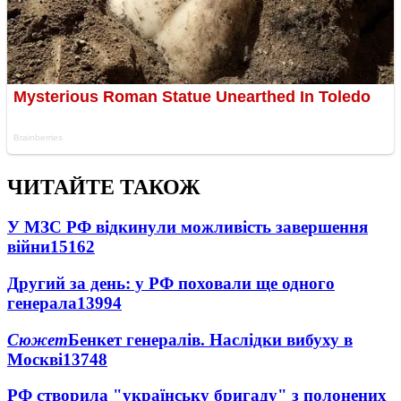
ЧИТАЙТЕ ТАКОЖ
У МЗС РФ відкинули можливість завершення
війни
15162
Другий за день: у РФ поховали ще одного
генерала
13994
Сюжет
Бенкет генералів. Наслідки вибуху в
Москві
13748
РФ створила "українську бригаду" з полонених