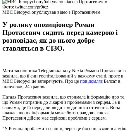
Фото: twitter.com/pr0tez
МВС Білорусі опублікував відео з Протасевичем
У ролику опозиціонер Роман
Протасевич сидить перед камерою і
розповідає, як до нього добре
ставляться в СІЗО.
Мати засновника Telegram-каналу Nexta Романа Протасевича
заявила, що її син госпіталізований у важкому стані, проте в
МВС Білорусі це заперечують. Про це
повідомляє
Белсат в
понеділок, 24 травня.
Наталя Протасевич заявила, що отримала інформацію про те,
що Роман потрапив до лікарні з проблемами з серцем. За її
словами, це їй передали люди з медичного оточення. Вона
вважає, що ця інформація може бути правдою, так як
Протасевич дійсно має серйозні проблеми з серцем.
"У Романа проблеми з серцем, через це його не взяли в армію.