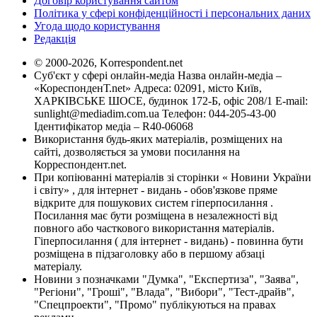
Договір користування сайтом
Політика у сфері конфіденційності і персональних даних
Угода щодо користування
Редакція
© 2000-2026, Korrespondent.net
Суб'єкт у сфері онлайн-медіа Назва онлайн-медіа –
«КореспонденТ.net» Адреса: 02091, місто Київ,
ХАРКІВСЬКЕ ШОСЕ, будинок 172-Б, офіс 208/1 E-mail:
sunlight@mediadim.com.ua
Телефон: 044-205-43-00
Ідентифікатор медіа – R40-06068
Використання будь-яких матеріалів, розміщених на
сайті, дозволяється за умови посилання на
Корреспондент.net.
При копіюванні матеріалів зі сторінки « Новини України
і світу» , для інтернет - видань - обов'язкове пряме
відкрите для пошукових систем гіперпосилання .
Посилання має бути розміщена в незалежності від
повного або часткового використання матеріалів.
Гіперпосилання ( для інтернет - видань) - повинна бути
розміщена в підзаголовку або в першому абзаці
матеріалу.
Новини з позначками "Думка", "Експертиза", "Заява",
"Регіони", "Гроші", "Влада", "Вибори", "Тест-драйв",
"Спецпроекти", "Промо" публікуються на правах