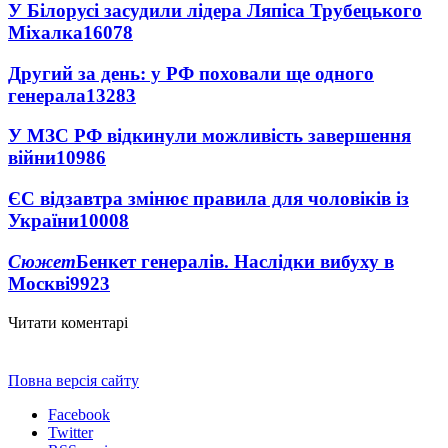
У Білорусі засудили лідера Ляпіса Трубецького
Міхалка
16078
Другий за день: у РФ поховали ще одного
генерала
13283
У МЗС РФ відкинули можливість завершення
війни
10986
ЄС відзавтра змінює правила для чоловіків із
України
10008
Сюжет
Бенкет генералів. Наслідки вибуху в
Москві
9923
Читати коментарі
Повна версія сайту
Facebook
Twitter