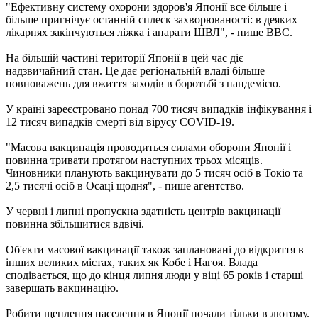
"Ефективну систему охорони здоров'я Японії все більше і
більше пригнічує останній сплеск захворюваності: в деяких
лікарнях закінчуються ліжка і апарати ШВЛ", - пише ВВС.
На більшій частині території Японії в цей час діє
надзвичайний стан. Це дає регіональній владі більше
повноважень для вжиття заходів в боротьбі з пандемією.
У країні зареєстровано понад 700 тисяч випадків інфікування і
12 тисяч випадків смерті від вірусу COVID-19.
"Масова вакцинація проводиться силами оборони Японії і
повинна тривати протягом наступних трьох місяців.
Чиновники планують вакцинувати до 5 тисяч осіб в Токіо та
2,5 тисячі осіб в Осаці щодня", - пише агентство.
У червні і липні пропускна здатність центрів вакцинації
повинна збільшитися вдвічі.
Об'єкти масової вакцинації також заплановані до відкриття в
інших великих містах, таких як Кобе і Нагоя. Влада
сподівається, що до кінця липня люди у віці 65 років і старші
завершать вакцинацію.
Робити щеплення населення в Японії почали тільки в лютому.