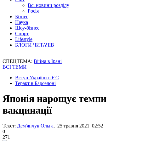
Всі новини розділу
Росія
Бізнес
Наука
Шоу-бізнес
Спорт
Lifestyle
БЛОГИ ЧИТАЧІВ
СПЕЦТЕМА:
Війна в Ірані
ВСІ ТЕМИ
Вступ України в ЄС
Теракт в Барселоні
Японія нарощує темпи
вакцинації
Текст:
Дем'янчук Ольга
, 25 травня 2021, 02:52
0
271