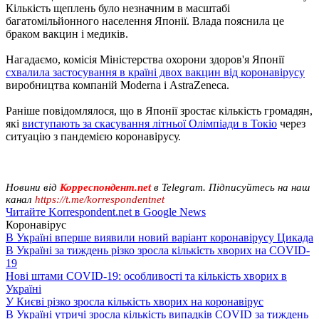
Кількість щеплень було незначним в масштабі
багатомільйонного населення Японії. Влада пояснила це
браком вакцин і медиків.
Нагадаємо, комісія Міністерства охорони здоров'я Японії
схвалила застосування в країні двох вакцин від коронавірусу
виробництва компаній Moderna і AstraZeneca.
Раніше повідомлялося, що в Японії зростає кількість громадян,
які
виступають за скасування літньої Олімпіади в Токіо
через
ситуацію з пандемією коронавірусу.
Новини від
Корреспондент.net
в Telegram. Підписуйтесь на наш
канал
https://t.me/korrespondentnet
Читайте Korrespondent.net в Google News
Коронавірус
В Україні вперше виявили новий варіант коронавірусу Цикада
В Україні за тиждень різко зросла кількість хворих на COVID-
19
Нові штами COVID-19: особливості та кількість хворих в
Україні
У Києві різко зросла кількість хворих на коронавірус
В Україні утричі зросла кількість випадків COVID за тиждень