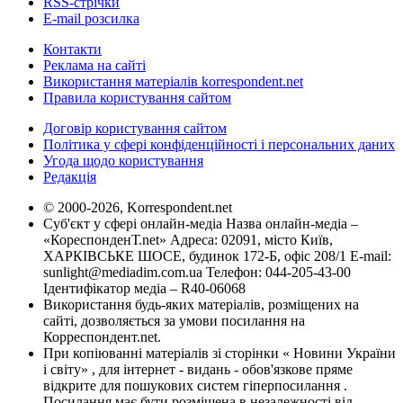
RSS-стрічки
E-mail розсилка
Контакти
Реклама на сайті
Використання матеріалів korrespondent.net
Правила користування сайтом
Договір користування сайтом
Політика у сфері конфіденційності і персональних даних
Угода щодо користування
Редакція
© 2000-2026, Korrespondent.net
Суб'єкт у сфері онлайн-медіа Назва онлайн-медіа –
«КореспонденТ.net» Адреса: 02091, місто Київ,
ХАРКІВСЬКЕ ШОСЕ, будинок 172-Б, офіс 208/1 E-mail:
sunlight@mediadim.com.ua
Телефон: 044-205-43-00
Ідентифікатор медіа – R40-06068
Використання будь-яких матеріалів, розміщених на
сайті, дозволяється за умови посилання на
Корреспондент.net.
При копіюванні матеріалів зі сторінки « Новини України
і світу» , для інтернет - видань - обов'язкове пряме
відкрите для пошукових систем гіперпосилання .
Посилання має бути розміщена в незалежності від