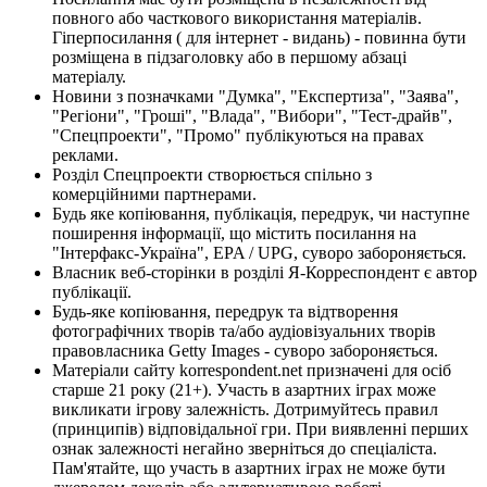
повного або часткового використання матеріалів.
Гіперпосилання ( для інтернет - видань) - повинна бути
розміщена в підзаголовку або в першому абзаці
матеріалу.
Новини з позначками "Думка", "Експертиза", "Заява",
"Регіони", "Гроші", "Влада", "Вибори", "Тест-драйв",
"Спецпроекти", "Промо" публікуються на правах
реклами.
Розділ Спецпроекти створюється спільно з
комерційними партнерами.
Будь яке копіювання, публікація, передрук, чи наступне
поширення інформації, що містить посилання на
"Інтерфакс-Україна", EPA / UPG, суворо забороняється.
Власник веб-сторінки в розділі Я-Корреспондент є автор
публікації.
Будь-яке копіювання, передрук та відтворення
фотографічних творів та/або аудіовізуальних творів
правовласника Getty Images - суворо забороняється.
Матеріали сайту korrespondent.net призначені для осіб
старше 21 року (21+). Участь в азартних іграх може
викликати ігрову залежність. Дотримуйтесь правил
(принципів) відповідальної гри. При виявленні перших
ознак залежності негайно зверніться до спеціаліста.
Пам'ятайте, що участь в азартних іграх не може бути