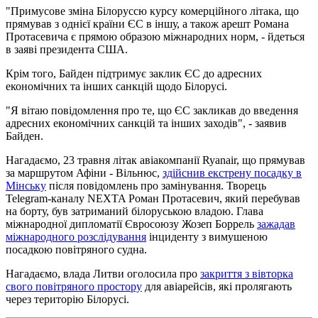
"Примусове зміна Білоруссю курсу комерційного літака, що
прямував з однієї країни ЄС в іншу, а також арешт Романа
Протасевича є прямою образою міжнародних норм, - йдеться
в заяві президента США.
Крім того, Байден підтримує заклик ЄС до адресних
економічних та інших санкцій щодо Білорусі.
"Я вітаю повідомлення про те, що ЄС закликав до введення
адресних економічних санкцій та інших заходів", - заявив
Байден.
Нагадаємо, 23 травня літак авіакомпанії Ryanair, що прямував
за маршрутом Афіни - Вільнюс,
здійснив екстрену посадку в
Мінську
після повідомлень про замінування. Творець
Telegram-каналу NEXTA Роман Протасевич, який перебував
на борту, був затриманий білоруською владою. Глава
міжнародної дипломатії Євросоюзу Жозеп Боррель
зажадав
міжнародного розслідування
інциденту з вимушеною
посадкою повітряного судна.
Нагадаємо, влада Литви оголосила про
закриття з вівторка
свого повітряного простору
для авіарейсів, які пролягають
через територію Білорусі.