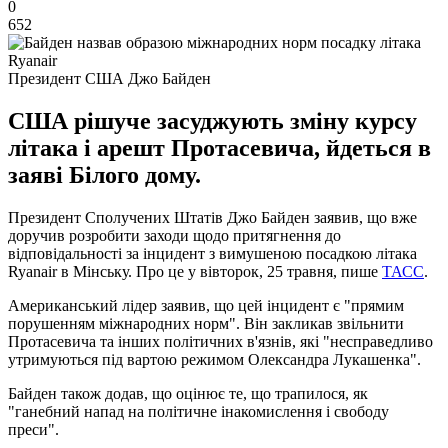
0
652
Президент США Джо Байден
США рішуче засуджують зміну курсу
літака і арешт Протасевича, йдеться в
заяві Білого дому.
Президент Сполучених Штатів Джо Байден заявив, що вже
доручив розробити заходи щодо притягнення до
відповідальності за інцидент з вимушеною посадкою літака
Ryanair в Мінську. Про це у вівторок, 25 травня, пише
ТАСС
.
Американський лідер заявив, що цей інцидент є "прямим
порушенням міжнародних норм". Він закликав звільнити
Протасевича та інших політичних в'язнів, які "несправедливо
утримуються під вартою режимом Олександра Лукашенка".
Байден також додав, що оцінює те, що трапилося, як
"ганебний напад на політичне інакомислення і свободу
преси".