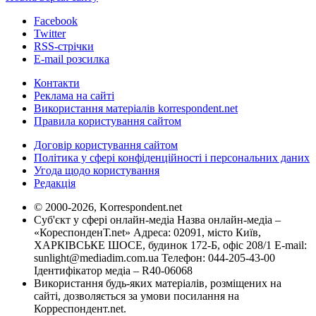
Facebook
Twitter
RSS-стрічки
E-mail розсилка
Контакти
Реклама на сайті
Використання матеріалів korrespondent.net
Правила користування сайтом
Договір користування сайтом
Політика у сфері конфіденційності і персональних даних
Угода щодо користування
Редакція
© 2000-2026, Korrespondent.net
Суб'єкт у сфері онлайн-медіа Назва онлайн-медіа –
«КореспонденТ.net» Адреса: 02091, місто Київ,
ХАРКІВСЬКЕ ШОСЕ, будинок 172-Б, офіс 208/1 E-mail:
sunlight@mediadim.com.ua
Телефон: 044-205-43-00
Ідентифікатор медіа – R40-06068
Використання будь-яких матеріалів, розміщених на
сайті, дозволяється за умови посилання на
Корреспондент.net.