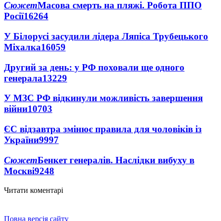
Сюжет
Масова смерть на пляжі. Робота ППО
Росії
16264
У Білорусі засудили лідера Ляпіса Трубецького
Міхалка
16059
Другий за день: у РФ поховали ще одного
генерала
13229
У МЗС РФ відкинули можливість завершення
війни
10703
ЄС відзавтра змінює правила для чоловіків із
України
9997
Сюжет
Бенкет генералів. Наслідки вибуху в
Москві
9248
Читати коментарі
Повна версія сайту