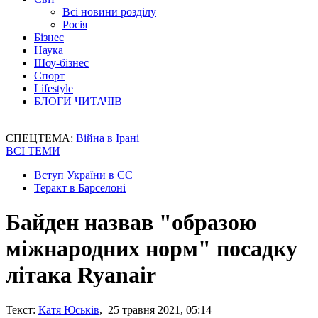
Всі новини розділу
Росія
Бізнес
Наука
Шоу-бізнес
Спорт
Lifestyle
БЛОГИ ЧИТАЧІВ
СПЕЦТЕМА:
Війна в Ірані
ВСІ ТЕМИ
Вступ України в ЄС
Теракт в Барселоні
Байден назвав "образою
міжнародних норм" посадку
літака Ryanair
Текст:
Катя Юськів
, 25 травня 2021, 05:14