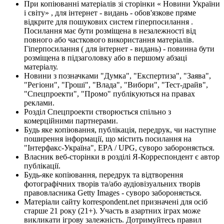
При копіюванні матеріалів зі сторінки « Новини України
і світу» , для інтернет - видань - обов'язкове пряме
відкрите для пошукових систем гіперпосилання .
Посилання має бути розміщена в незалежності від
повного або часткового використання матеріалів.
Гіперпосилання ( для інтернет - видань) - повинна бути
розміщена в підзаголовку або в першому абзаці
матеріалу.
Новини з позначками "Думка", "Експертиза", "Заява",
"Регіони", "Гроші", "Влада", "Вибори", "Тест-драйв",
"Спецпроекти", "Промо" публікуються на правах
реклами.
Розділ Спецпроекти створюється спільно з
комерційними партнерами.
Будь яке копіювання, публікація, передрук, чи наступне
поширення інформації, що містить посилання на
"Інтерфакс-Україна", EPA / UPG, суворо забороняється.
Власник веб-сторінки в розділі Я-Корреспондент є автор
публікації.
Будь-яке копіювання, передрук та відтворення
фотографічних творів та/або аудіовізуальних творів
правовласника Getty Images - суворо забороняється.
Матеріали сайту korrespondent.net призначені для осіб
старше 21 року (21+). Участь в азартних іграх може
викликати ігрову залежність. Дотримуйтесь правил