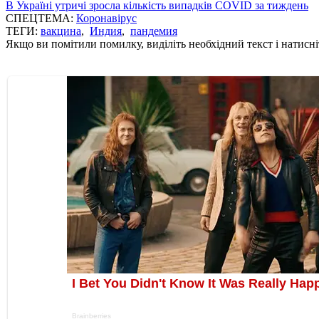
В Україні утричі зросла кількість випадків COVID за тиждень
СПЕЦТЕМА:
Коронавірус
ТЕГИ:
вакцина
,
Индия
,
пандемия
Якщо ви помітили помилку, виділіть необхідний текст і натисніт