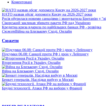
Коментовані
НАТО назвав обсяг допомоги Києву на 2026-2027 роки
Росія обурилася новими санкціями і звинуватила Британію у "в
Сікорський закликав збивати ракети РФ над Україною
Кредитна криза вдарила по найбільших банках РФ - розвідка
Сюжет
Війна на Близькому Сході. Онлайн
Сюжети
Підсумки 06.08: Санкції проти РФ і дрон у Лейпцигу
Вторгнення Росії в Україну. Онлайн
Війна на Близькому Сході. Онлайн
Бенкет генералів. Наслідки вибуху в Москві
Брудні технології. Атаки РФ на вибори у Франції