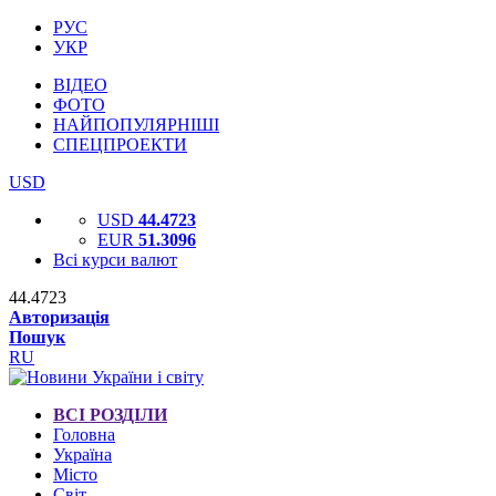
РУС
УКР
ВІДЕО
ФОТО
НАЙПОПУЛЯРНІШІ
СПЕЦПРОЕКТИ
USD
USD
44.4723
EUR
51.3096
Всі курси валют
44.4723
Авторизація
Пошук
RU
ВСІ РОЗДІЛИ
Головна
Україна
Місто
Світ