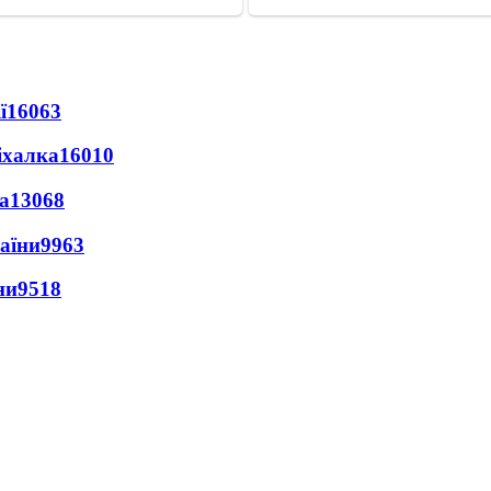
ї
16063
іхалка
16010
а
13068
раїни
9963
ни
9518