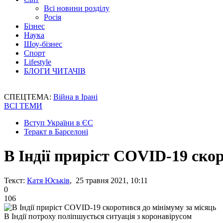
Всі новини розділу
Росія
Бізнес
Наука
Шоу-бізнес
Спорт
Lifestyle
БЛОГИ ЧИТАЧІВ
СПЕЦТЕМА:
Війна в Ірані
ВСІ ТЕМИ
Вступ України в ЄС
Теракт в Барселоні
В Індії приріст COVID-19 ско
Текст:
Катя Юськів
, 25 травня 2021, 10:11
0
106
В Індії потроху поліпшується ситуація з коронавірусом