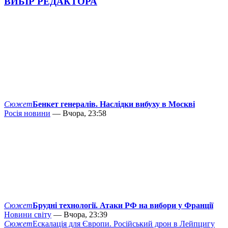
ВИБІР РЕДАКТОРА
Сюжет
Бенкет генералів. Наслідки вибуху в Москві
Росія новини
— Вчора, 23:58
Сюжет
Брудні технології. Атаки РФ на вибори у Франції
Новини світу
— Вчора, 23:39
Сюжет
Ескалація для Європи. Російський дрон в Лейпцигу