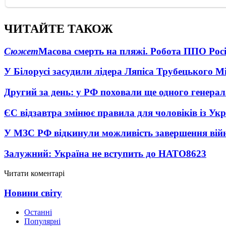
ЧИТАЙТЕ ТАКОЖ
Сюжет
Масова смерть на пляжі. Робота ППО Росі
У Білорусі засудили лідера Ляпіса Трубецького М
Другий за день: у РФ поховали ще одного генерал
ЄС відзавтра змінює правила для чоловіків із Ук
У МЗС РФ відкинули можливість завершення вій
Залужний: Україна не вступить до НАТО
8623
Читати коментарі
Новини світу
Останні
Популярні