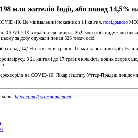
98 млн жителів Індії, або понад 14,5% н
 COVID-19. Це мінімальний показник з 14 квітня,
повідомило
МОЗ 
х на COVID-19 в країні перевищила 26,9 млн осіб, видужали більш 
и цьому за добу одужали понад 326 тисяч осіб.
бо понад 14,5% населення країни. Тільки за останню добу були щ
коронавірусу. З 21 квітня і до 17 травня кількість нових хворих щ
яч.
 перехворіли на COVID-19. Лікар зі штату Уттар-Прадеш повідомив
ш канал
https://t.me/korrespondentnet
9
ні