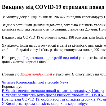
Вакцину від COVID-19 отримали понад 1
За минулу добу в Індії виявили 196 427 випадків коронавірусу
Згідно з останніми даними відомства, загальна кількість хвори
кількість осіб, які отримують лікування, становить 2,5 млн. Пр
Вакцину від COVID-19 отримали понад 198 млн жителів Індії, а
Як відомо, Індія на другому місці в світі за кількістю випадків 
якій іншій країні світу, і п'ять разів перевищувала понад 400 тис
Напередодні
Індія заявила про третій вид цвілі
у пацієнтів, які
цвілі - жовтої, чорної і білої.
Новини від
Корреспондент.net
в Telegram. Підписуйтесь на на
Читайте Korrespondent.net в Google News
Коронавірус
В Україні вперше виявили новий варіант коронавірусу Цикада
В Україні за тиждень різко зросла кількість хворих на COVID-1
Нові штами COVID-19: особливості та кількість хворих в Украї
У Києві різко зросла кількість хворих на коронавірус