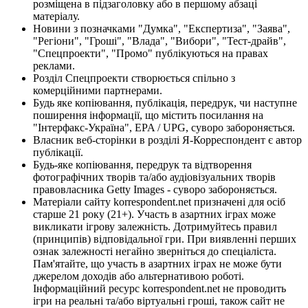
розміщена в підзаголовку або в першому абзаці
матеріалу.
Новини з позначками "Думка", "Експертиза", "Заява",
"Регіони", "Гроші", "Влада", "Вибори", "Тест-драйв",
"Спецпроекти", "Промо" публікуються на правах
реклами.
Розділ Спецпроекти створюється спільно з
комерційними партнерами.
Будь яке копіювання, публікація, передрук, чи наступне
поширення інформації, що містить посилання на
"Інтерфакс-Україна", EPA / UPG, суворо забороняється.
Власник веб-сторінки в розділі Я-Корреспондент є автор
публікації.
Будь-яке копіювання, передрук та відтворення
фотографічних творів та/або аудіовізуальних творів
правовласника Getty Images - суворо забороняється.
Матеріали сайту korrespondent.net призначені для осіб
старше 21 року (21+). Участь в азартних іграх може
викликати ігрову залежність. Дотримуйтесь правил
(принципів) відповідальної гри. При виявленні перших
ознак залежності негайно зверніться до спеціаліста.
Пам'ятайте, що участь в азартних іграх не може бути
джерелом доходів або альтернативою роботі.
Інформаційний ресурс korrespondent.net не проводить
ігри на реальні та/або віртуальні гроші, також сайт не