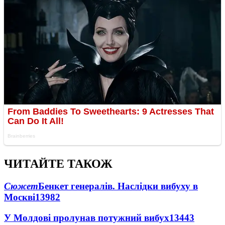
ЧИТАЙТЕ ТАКОЖ
Сюжет
Бенкет генералів. Наслідки вибуху в
Москві
13982
У Молдові пролунав потужний вибух
13443