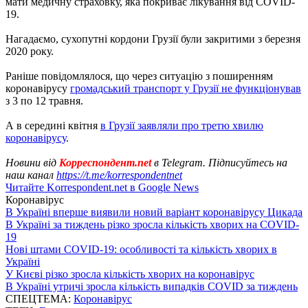
мати медичну страховку, яка покриває лікування від COVID-
19.
Нагадаємо, сухопутні кордони Грузії були закритими з березня
2020 року.
Раніше повідомлялося, що через ситуацію з поширенням
коронавірусу
громадський транспорт у Грузії не функціонував
з 3 по 12 травня.
А в середині квітня
в Грузії заявляли про третю хвилю
коронавірусу
.
Новини від
Корреспондент.net
в Telegram. Підписуйтесь на
наш канал
https://t.me/korrespondentnet
Читайте Korrespondent.net в Google News
Коронавірус
В Україні вперше виявили новий варіант коронавірусу Цикада
В Україні за тиждень різко зросла кількість хворих на COVID-
19
Нові штами COVID-19: особливості та кількість хворих в
Україні
У Києві різко зросла кількість хворих на коронавірус
В Україні утричі зросла кількість випадків COVID за тиждень
СПЕЦТЕМА:
Коронавірус