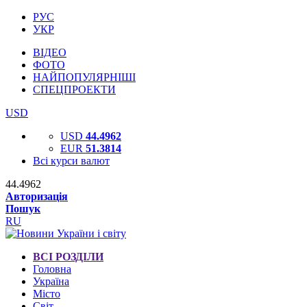
РУС
УКР
ВІДЕО
ФОТО
НАЙПОПУЛЯРНІШІ
СПЕЦПРОЕКТИ
USD
USD
44.4962
EUR
51.3814
Всі курси валют
44.4962
Авторизація
Пошук
RU
ВСІ РОЗДІЛИ
Головна
Україна
Місто
Світ