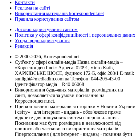
Контакти
Реклама на сайті
Використання матеріалів korrespondent.net
Правила користування сайтом
Договір користування сайтом
Політика у сфері конфіденційності і персональних даних
Угода щодо користування
Редакція
© 2000-2026, Korrespondent.net
Суб'єкт у сфері онлайн-медіа Назва онлайн-медіа –
«КореспонденТ.net» Адреса: 02091, місто Київ,
ХАРКІВСЬКЕ ШОСЕ, будинок 172-Б, офіс 208/1 E-mail:
sunlight@mediadim.com.ua
Телефон: 044-205-43-00
Ідентифікатор медіа – R40-06068
Використання будь-яких матеріалів, розміщених на
сайті, дозволяється за умови посилання на
Корреспондент.net.
При копіюванні матеріалів зі сторінки « Новини України
і світу» , для інтернет - видань - обов'язкове пряме
відкрите для пошукових систем гіперпосилання .
Посилання має бути розміщена в незалежності від
повного або часткового використання матеріалів.
Гіперпосилання ( для інтернет - видань) - повинна бути