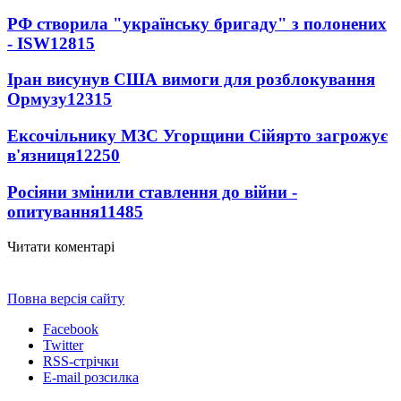
РФ створила "українську бригаду" з полонених
- ISW
12815
Іран висунув США вимоги для розблокування
Ормузу
12315
Ексочільнику МЗС Угорщини Сійярто загрожує
в'язниця
12250
Росіяни змінили ставлення до війни -
опитування
11485
Читати коментарі
Повна версія сайту
Facebook
Twitter
RSS-стрічки
E-mail розсилка