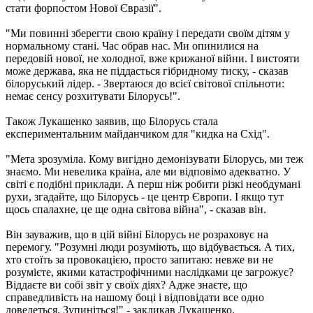
стати форпостом Нової Євразії".
"Ми повинні зберегти свою країну і передати своїм дітям у
нормальному стані. Час обрав нас. Ми опинилися на
передовій нової, не холодної, вже крижаної війни. І вистояти
може держава, яка не піддасться гібридному тиску, - сказав
білоруський лідер. - Звертаюся до всієї світової спільноти:
немає сенсу розхитувати Білорусь!".
Також Лукашенко заявив, що Білорусь стала
експериментальним майданчиком для "кидка на Схід".
"Мета зрозуміла. Кому вигідно демонізувати Білорусь, ми теж
знаємо. Ми невелика країна, але ми відповімо адекватно. У
світі є подібні приклади. А перш ніж робити різкі необдумані
рухи, згадайте, що Білорусь - це центр Європи. І якщо тут
щось спалахне, це ще одна світова війна", - сказав він.
Він зауважив, що в цій війні Білорусь не розраховує на
перемогу. "Розумні люди розуміють, що відбувається. А тих,
хто стоїть за провокацією, просто запитаю: невже ви не
розумієте, якими катастрофічними наслідками це загрожує?
Віддаєте ви собі звіт у своїх діях? Адже знаєте, що
справедливість на нашому боці і відповідати все одно
доведеться. Зупиніться!" - закликав Лукашенко.