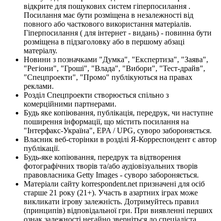
відкрите для пошукових систем гіперпосилання .
Посилання має бути розміщена в незалежності від
повного або часткового використання матеріалів.
Гіперпосилання ( для інтернет - видань) - повинна бути
розміщена в підзаголовку або в першому абзаці
матеріалу.
Новини з позначками "Думка", "Експертиза", "Заява",
"Регіони", "Гроші", "Влада", "Вибори", "Тест-драйв",
"Спецпроекти", "Промо" публікуються на правах
реклами.
Розділ Спецпроекти створюється спільно з
комерційними партнерами.
Будь яке копіювання, публікація, передрук, чи наступне
поширення інформації, що містить посилання на
"Інтерфакс-Україна", EPA / UPG, суворо забороняється.
Власник веб-сторінки в розділі Я-Корреспондент є автор
публікації.
Будь-яке копіювання, передрук та відтворення
фотографічних творів та/або аудіовізуальних творів
правовласника Getty Images - суворо забороняється.
Матеріали сайту korrespondent.net призначені для осіб
старше 21 року (21+). Участь в азартних іграх може
викликати ігрову залежність. Дотримуйтесь правил
(принципів) відповідальної гри. При виявленні перших
ознак залежності негайно зверніться до спеціаліста.