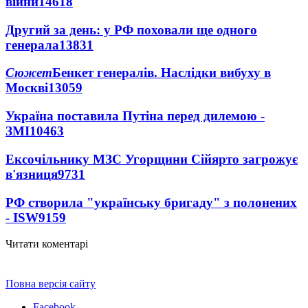
війни
14618
Другий за день: у РФ поховали ще одного
генерала
13831
Сюжет
Бенкет генералів. Наслідки вибуху в
Москві
13059
Україна поставила Путіна перед дилемою -
ЗМІ
10463
Ексочільнику МЗС Угорщини Сійярто загрожує
в'язниця
9731
РФ створила "українську бригаду" з полонених
- ISW
9159
Читати коментарі
Повна версія сайту
Facebook