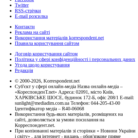
Twitter
RSS-стрічки
E-mail розсилка
Контакти
Реклама на сайті
Використання матеріалів korrespondent.net
Правила користування сайтом
Договір користування сайтом
Політика у сфері конфіденційності і персональних даних
Угода щодо користування
Редакція
© 2000-2026, Korrespondent.net
Суб'єкт у сфері онлайн-медіа Назва онлайн-медіа –
«КореспонденТ.net» Адреса: 02091, місто Київ,
ХАРКІВСЬКЕ ШОСЕ, будинок 172-Б, офіс 208/1 E-mail:
sunlight@mediadim.com.ua
Телефон: 044-205-43-00
Ідентифікатор медіа – R40-06068
Використання будь-яких матеріалів, розміщених на
сайті, дозволяється за умови посилання на
Корреспондент.net.
При копіюванні матеріалів зі сторінки « Новини України
і світу» , для інтернет - видань - обов'язкове пряме