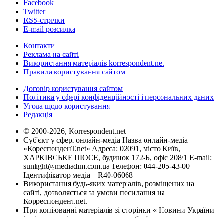
Facebook
Twitter
RSS-стрічки
E-mail розсилка
Контакти
Реклама на сайті
Використання матеріалів korrespondent.net
Правила користування сайтом
Договір користування сайтом
Політика у сфері конфіденційності і персональних даних
Угода щодо користування
Редакція
© 2000-2026, Korrespondent.net
Суб'єкт у сфері онлайн-медіа Назва онлайн-медіа –
«КореспонденТ.net» Адреса: 02091, місто Київ,
ХАРКІВСЬКЕ ШОСЕ, будинок 172-Б, офіс 208/1 E-mail:
sunlight@mediadim.com.ua
Телефон: 044-205-43-00
Ідентифікатор медіа – R40-06068
Використання будь-яких матеріалів, розміщених на
сайті, дозволяється за умови посилання на
Корреспондент.net.
При копіюванні матеріалів зі сторінки « Новини України