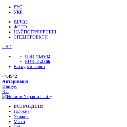
РУС
УКР
ВІДЕО
ФОТО
НАЙПОПУЛЯРНІШІ
СПЕЦПРОЕКТИ
USD
USD
44.4942
EUR
51.3366
Всі курси валют
44.4942
Авторизація
Пошук
RU
ВСІ РОЗДІЛИ
Головна
Україна
Місто
Світ