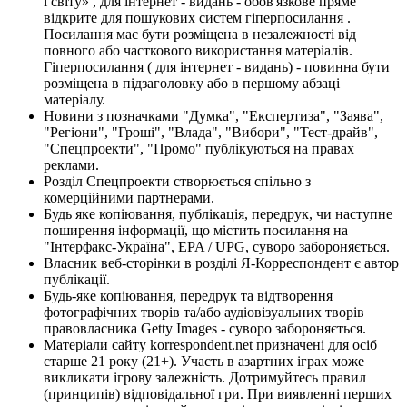
і світу» , для інтернет - видань - обов'язкове пряме
відкрите для пошукових систем гіперпосилання .
Посилання має бути розміщена в незалежності від
повного або часткового використання матеріалів.
Гіперпосилання ( для інтернет - видань) - повинна бути
розміщена в підзаголовку або в першому абзаці
матеріалу.
Новини з позначками "Думка", "Експертиза", "Заява",
"Регіони", "Гроші", "Влада", "Вибори", "Тест-драйв",
"Спецпроекти", "Промо" публікуються на правах
реклами.
Розділ Спецпроекти створюється спільно з
комерційними партнерами.
Будь яке копіювання, публікація, передрук, чи наступне
поширення інформації, що містить посилання на
"Інтерфакс-Україна", EPA / UPG, суворо забороняється.
Власник веб-сторінки в розділі Я-Корреспондент є автор
публікації.
Будь-яке копіювання, передрук та відтворення
фотографічних творів та/або аудіовізуальних творів
правовласника Getty Images - суворо забороняється.
Матеріали сайту korrespondent.net призначені для осіб
старше 21 року (21+). Участь в азартних іграх може
викликати ігрову залежність. Дотримуйтесь правил
(принципів) відповідальної гри. При виявленні перших