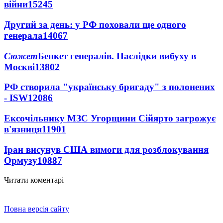
війни
15245
Другий за день: у РФ поховали ще одного
генерала
14067
Сюжет
Бенкет генералів. Наслідки вибуху в
Москві
13802
РФ створила "українську бригаду" з полонених
- ISW
12086
Ексочільнику МЗС Угорщини Сійярто загрожує
в'язниця
11901
Іран висунув США вимоги для розблокування
Ормузу
10887
Читати коментарі
Повна версія сайту