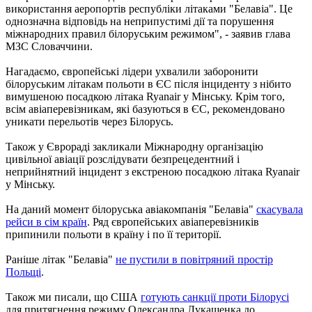
використання аеропортів республіки літаками "Белавіа". Це
однозначна відповідь на неприпустимі дії та порушення
міжнародних правил білоруським режимом", - заявив глава
МЗС Словаччини.
Нагадаємо, європейські лідери ухвалили заборонити
білоруським літакам польоти в ЄС після інциденту з нібито
вимушеною посадкою літака Ryanair у Мінську. Крім того,
всім авіаперевізникам, які базуються в ЄС, рекомендовано
уникати перельотів через Білорусь.
Також у Єврораді закликали Міжнародну організацію
цивільної авіації розслідувати безпрецедентний і
неприйнятний інцидент з екстреною посадкою літака Ryanair
у Мінську.
На даний момент білоруська авіакомпанія "Белавіа"
скасувала
рейси в сім країн
. Ряд європейських авіаперевізників
припинили польоти в країну і по її території.
Раніше літак "Белавіа"
не пустили в повітряний простір
Польщі
.
Також ми писали, що США
готують санкції проти Білорусі
для притягнення режиму Олександра Лукашенка до