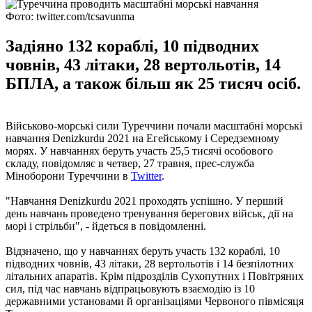
Фото: twitter.com/tcsavunma
Задіяно 132 кораблі, 10 підводних
човнів, 43 літаки, 28 вертольотів, 14
БПЛА, а також більш як 25 тисяч осіб.
Військово-морські сили Туреччини почали масштабні морські
навчання Denizkurdu 2021 на Егейському і Середземному
морях. У навчаннях беруть участь 25,5 тисячі особового
складу, повідомляє в четвер, 27 травня, прес-служба
Міноборони Туреччини в
Twitter
.
"Навчання Denizkurdu 2021 проходять успішно. У перший
день навчань проведено тренування берегових військ, дії на
морі і стрільби", - йдеться в повідомленні.
Відзначено, що у навчаннях беруть участь 132 кораблі, 10
підводних човнів, 43 літаки, 28 вертольотів і 14 безпілотних
літальних апаратів. Крім підрозділів Сухопутних і Повітряних
сил, під час навчань відпрацьовують взаємодію із 10
державними установами й організаціями Червоного півмісяця