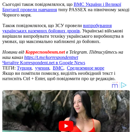
Сьогодні також повідомлялося, що
ВМС України і Великої
Британії провели навчання
типу PASSEX на північному заході
Чорного моря.
Також повідомлялося, що ЗСУ провели
випробування
українських наземних бойових дронів
. Українські військові
вирішили випробувати техніку українського виробництва в
умовах, що максимально наближені до бойових.
Новини від
Корреспондент.net
в Telegram. Підписуйтесь на
наш канал
https://t.me/korrespondentnet
Читайте Korrespondent.net в Google News
ТЕГИ:
Турция
,
учения
,
ВМС
,
Средиземное море
Якщо ви помітили помилку, виділіть необхідний текст і
натисніть Ctrl + Enter, щоб повідомити про це редакцію.