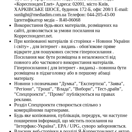
«КореспонденТ.net» Адреса: 02091, місто Київ,
ХАРКІВСЬКЕ ШОСЕ, будинок 172-Б, офіс 208/1 E-mail:
sunlight@mediadim.com.ua
Телефон: 044-205-43-00
Ідентифікатор медіа – R40-06068
Використання будь-яких матеріалів, розміщених на
сайті, дозволяється за умови посилання на
Корреспондент.net.
При копіюванні матеріалів зі сторінки « Новини України
і світу» , для інтернет - видань - обов'язкове пряме
відкрите для пошукових систем гіперпосилання .
Посилання має бути розміщена в незалежності від
повного або часткового використання матеріалів.
Гіперпосилання ( для інтернет - видань) - повинна бути
розміщена в підзаголовку або в першому абзаці
матеріалу.
Новини з позначками "Думка", "Експертиза", "Заява",
"Регіони", "Гроші", "Влада", "Вибори", "Тест-драйв",
"Спецпроекти", "Промо" публікуються на правах
реклами.
Розділ Спецпроекти створюється спільно з
комерційними партнерами.
Будь яке копіювання, публікація, передрук, чи наступне
поширення інформації, що містить посилання на
"Інтерфакс-Україна", EPA / UPG, суворо забороняється.
Власник веб-сторінки в розділі Я-Корреспондент є автор