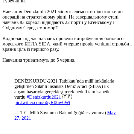
Туреччини.
Навчання Denizkurdu 2021 містять елементи підготовки до
операції на стратегічному рівні. На завершальному етапі
навчань 83 кораблі відвідають 22 порти у Егейському і
Східному Середземномор'ї.
Водночас під час навчань провели випробування бойового
морського БПЛА SIDA, який уперше провів успішні стрільби і
вразив ціль із першого разу.
Навчання триватимуть до 5 червня.
DENİZKURDU-2021 Tatbikatı’nda millî imkânlarla
geliştirilen Silahlı İnsansız Deniz Aracı (SİDA) ilk
atışını başarıyla gerçekleştirerek hedefi tam isabetle
vurdu.
#Denizkurdu2021
🇹🇷
pic.twitter.com/66yR06w6Wt
— T.C. Millî Savunma Bakanlığı (@tcsavunma)
May
27, 2021