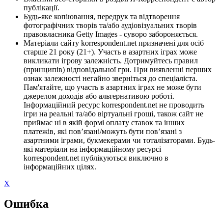
публікації.
Будь-яке копіювання, передрук та відтворення
фотографічних творів та/або аудіовізуальних творів
правовласника Getty Images - суворо забороняється.
Матеріали сайту korrespondent.net призначені для осіб
старше 21 року (21+). Участь в азартних іграх може
викликати ігрову залежність. Дотримуйтесь правил
(принципів) відповідальної гри. При виявленні перших
ознак залежності негайно зверніться до спеціаліста.
Пам'ятайте, що участь в азартних іграх не може бути
джерелом доходів або альтернативою роботі.
Інформаційний ресурс korrespondent.net не проводить
ігри на реальні та/або віртуальні гроші, також сайт не
приймає ні в якій формі оплату ставок та інших
платежів, які пов’язані/можуть бути пов’язані з
азартними іграми, букмекерами чи тоталізаторами. Будь-
які матеріали на інформаційному ресурсі
korrespondent.net публікуються виключно в
інформаційних цілях.
X
Ошибка