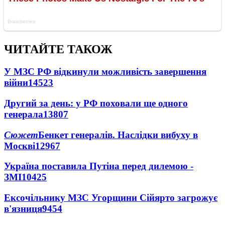
ЧИТАЙТЕ ТАКОЖ
У МЗС РФ відкинули можливість завершення
війни
14523
Другий за день: у РФ поховали ще одного
генерала
13807
Сюжет
Бенкет генералів. Наслідки вибуху в
Москві
12967
Україна поставила Путіна перед дилемою -
ЗМІ
10425
Ексочільнику МЗС Угорщини Сійярто загрожує
в'язниця
9454