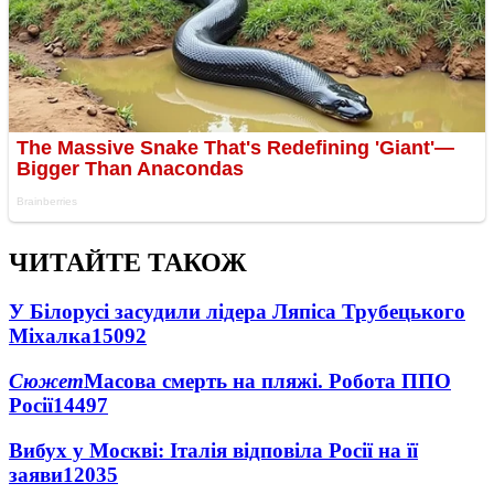
ЧИТАЙТЕ ТАКОЖ
У Білорусі засудили лідера Ляпіса Трубецького
Міхалка
15092
Сюжет
Масова смерть на пляжі. Робота ППО
Росії
14497
Вибух у Москві: Італія відповіла Росії на її
заяви
12035