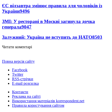
ЄС відзавтра змінює правила для чоловіків із
України
9496
ЗМІ: У ресторані в Москві загинула дочка
генерала
9047
Залужний: Україна не вступить до НАТО
8503
Читати коментарі
Повна версія сайту
Facebook
Twitter
RSS-стрічки
E-mail розсилка
Контакти
Реклама на сайті
Використання матеріалів korrespondent.net
Правила користування сайтом