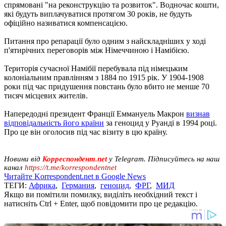
спрямовані "на реконструкцію та розвиток". Водночас кошти,
які будуть виплачуватися протягом 30 років, не будуть
офіційно називатися компенсацією.
Питання про репарації було одним з найскладніших у ході
п'ятирічних переговорів між Німеччиною і Намібією.
Територія сучасної Намібії перебувала під німецьким
колоніальним правлінням з 1884 по 1915 рік. У 1904-1908
роки під час придушення повстань було вбито не менше 70
тисяч місцевих жителів.
Напередодні президент Франції Еммануель Макрон
визнав
відповідальність його країни
за геноцид у Руанді в 1994 році.
Про це він оголосив під час візиту в цю країну.
Новини від
Корреспондент.net
у Telegram. Підписуйтесь на наш
канал
https://t.me/korrespondentnet
Читайте Korrespondent.net в Google News
ТЕГИ:
Африка
,
Германия
,
геноцид
,
ФРГ
,
МИД
Якщо ви помітили помилку, виділіть необхідний текст і
натисніть Ctrl + Enter, щоб повідомити про це редакцію.