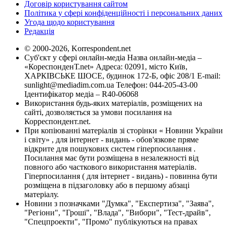
Договір користування сайтом
Політика у сфері конфіденційності і персональних даних
Угода щодо користування
Редакція
© 2000-2026, Korrespondent.net
Суб'єкт у сфері онлайн-медіа Назва онлайн-медіа –
«КореспонденТ.net» Адреса: 02091, місто Київ,
ХАРКІВСЬКЕ ШОСЕ, будинок 172-Б, офіс 208/1 E-mail:
sunlight@mediadim.com.ua
Телефон: 044-205-43-00
Ідентифікатор медіа – R40-06068
Використання будь-яких матеріалів, розміщених на
сайті, дозволяється за умови посилання на
Корреспондент.net.
При копіюванні матеріалів зі сторінки « Новини України
і світу» , для інтернет - видань - обов'язкове пряме
відкрите для пошукових систем гіперпосилання .
Посилання має бути розміщена в незалежності від
повного або часткового використання матеріалів.
Гіперпосилання ( для інтернет - видань) - повинна бути
розміщена в підзаголовку або в першому абзаці
матеріалу.
Новини з позначками "Думка", "Експертиза", "Заява",
"Регіони", "Гроші", "Влада", "Вибори", "Тест-драйв",
"Спецпроекти", "Промо" публікуються на правах