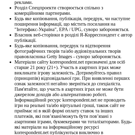
реклами.
Розділ Спецпроекти створюється спільно з
комерційними партнерами.
Будь яке копіювання, публікація, передрук, чи наступне
поширення інформації, що містить посилання на
"Інтерфакс-Україна", EPA / UPG, суворо забороняється.
Власник веб-сторінки в розділі Я-Корреспондент є автор
публікації.
Будь-яке копіювання, передрук та відтворення
фотографічних творів та/або аудіовізуальних творів
правовласника Getty Images - суворо забороняється.
Матеріали сайту korrespondent.net призначені для осіб
старше 21 року (21+). Участь в азартних іграх може
викликати ігрову залежність. Дотримуйтесь правил
(принципів) відповідальної гри. При виявленні перших
ознак залежності негайно зверніться до спеціаліста.
Пам'ятайте, що участь в азартних іграх не може бути
джерелом доходів або альтернативою роботі.
Інформаційний ресурс korrespondent.net не проводить
ігри на реальні та/або віртуальні гроші, також сайт не
приймає ні в якій формі оплату ставок та інших
платежів, які пов’язані/можуть бути пов’язані з
азартними іграми, букмекерами чи тоталізаторами. Будь-
які матеріали на інформаційному ресурсі
korrespondent.net публікуються виключно в