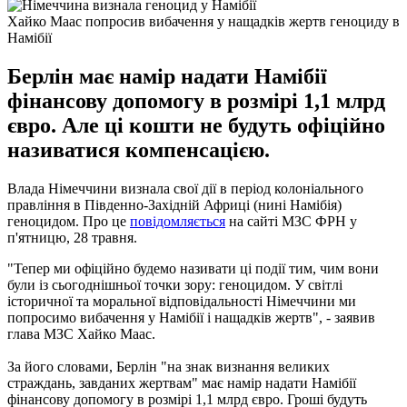
Хайко Маас попросив вибачення у нащадків жертв геноциду в
Намібії
Берлін має намір надати Намібії
фінансову допомогу в розмірі 1,1 млрд
євро. Але ці кошти не будуть офіційно
називатися компенсацією.
Влада Німеччини визнала свої дії в період колоніального
правління в Південно-Західній Африці (нині Намібія)
геноцидом. Про це
повідомляється
на сайті МЗС ФРН у
п'ятницю, 28 травня.
"Тепер ми офіційно будемо називати ці події тим, чим вони
були із сьогоднішньої точки зору: геноцидом. У світлі
історичної та моральної відповідальності Німеччини ми
попросимо вибачення у Намібії і нащадків жертв", - заявив
глава МЗС Хайко Маас.
За його словами, Берлін "на знак визнання великих
страждань, завданих жертвам" має намір надати Намібії
фінансову допомогу в розмірі 1,1 млрд євро. Гроші будуть