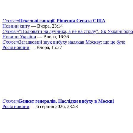
Сюжет
Пекельні санкції. Рішення Сената США
Новини світу
— Вчора, 23:14
Сюжет
"Полювати на лучника, а не на стрілу". Як Україні бор
Новини України
— Вчора, 16:36
Сюжет
Загадковий звук вибуху налякав Москву: що це було
Росія новини
— Вчора, 15:27
Сюжет
Бенкет генералів. Наслідки вибуху в Москві
Росія новини
— 6 серпня 2026, 23:58