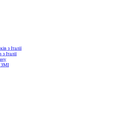
з Італії
ану
 ЗМІ