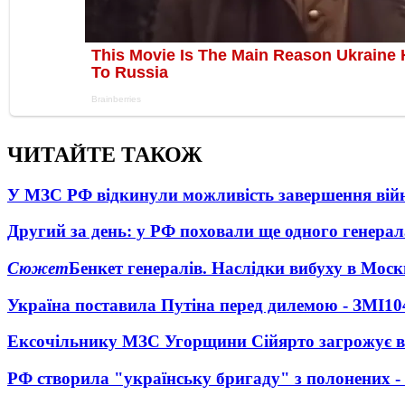
ЧИТАЙТЕ ТАКОЖ
У МЗС РФ відкинули можливість завершення вій
Другий за день: у РФ поховали ще одного генерал
Сюжет
Бенкет генералів. Наслідки вибуху в Моск
Україна поставила Путіна перед дилемою - ЗМІ
10
Ексочільнику МЗС Угорщини Сійярто загрожує в
РФ створила "українську бригаду" з полонених -