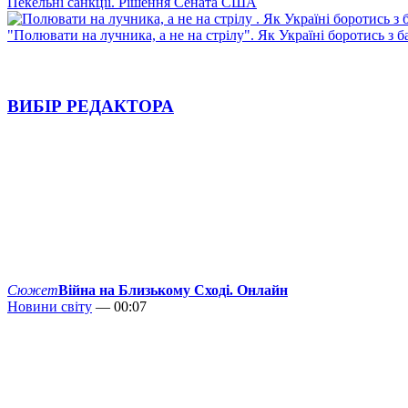
Пекельні санкції. Рішення Сената США
"Полювати на лучника, а не на стрілу". Як Україні боротись з 
ВИБІР РЕДАКТОРА
Сюжет
Війна на Близькому Сході. Онлайн
Новини світу
— 00:07