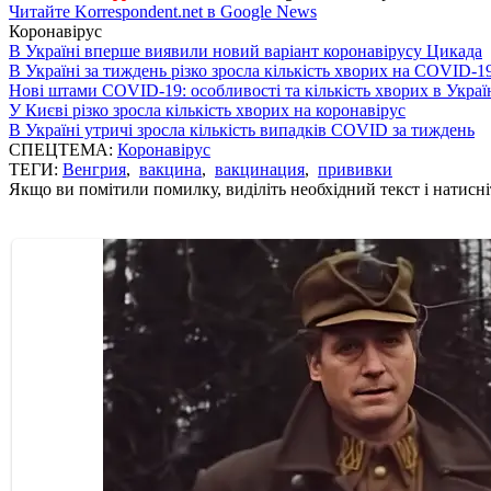
Читайте Korrespondent.net в Google News
Коронавірус
В Україні вперше виявили новий варіант коронавірусу Цикада
В Україні за тиждень різко зросла кількість хворих на COVID-1
Нові штами COVID-19: особливості та кількість хворих в Украї
У Києві різко зросла кількість хворих на коронавірус
В Україні утричі зросла кількість випадків COVID за тиждень
СПЕЦТЕМА:
Коронавірус
ТЕГИ:
Венгрия
,
вакцина
,
вакцинация
,
прививки
Якщо ви помітили помилку, виділіть необхідний текст і натисніт