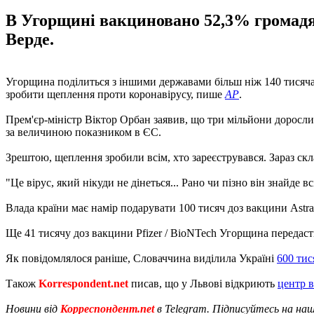
В Угорщині вакциновано 52,3% громадя
Верде.
Угорщина поділиться з іншими державами більш ніж 140 тисячам
зробити щеплення проти коронавірусу, пише
AP
.
Прем'єр-міністр Віктор Орбан заявив, що три мільйони доросли
за величиною показником в ЄС.
Зрештою, щеплення зробили всім, хто зареєструвався. Зараз склал
"Це вірус, який нікуди не дінеться... Рано чи пізно він знайде в
Влада країни має намір подарувати 100 тисяч доз вакцини Astra
Ще 41 тисячу доз вакцини Pfizer / BioNTech Угорщина передасть
Як повідомлялося раніше, Словаччина виділила Україні
600 ти
Також
Korrespondent.net
писав, що у Львові відкриють
центр в
Новини від
Корреспондент.net
в Telegram. Підписуйтесь на на