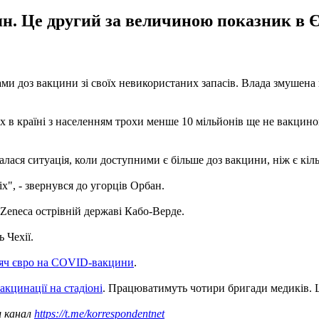
н. Це другий за величиною показник в Є
и доз вакцини зі своїх невикористаних запасів. Влада змушена п
х в країні з населенням трохи менше 10 мільйонів ще не вакцинов
ася ситуація, коли доступними є більше доз вакцини, ніж є кількі
сіх", - звернувся до угорців Орбан.
Zeneca острівній державі Кабо-Верде.
 Чехії.
сяч євро на COVID-вакцини
.
акцинації на стадіоні
. Працюватимуть чотири бригади медиків.
ш канал
https://t.me/korrespondentnet