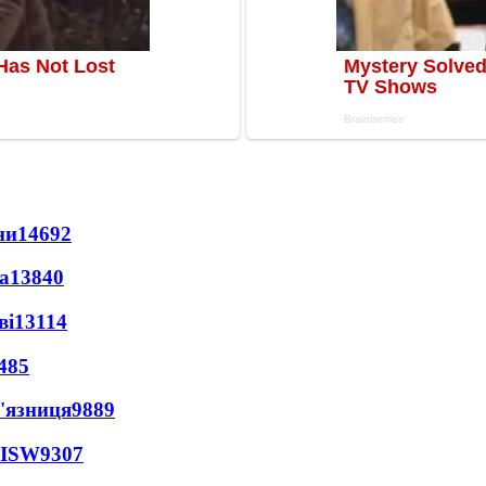
ни
14692
а
13840
ві
13114
485
'язниця
9889
 ISW
9307