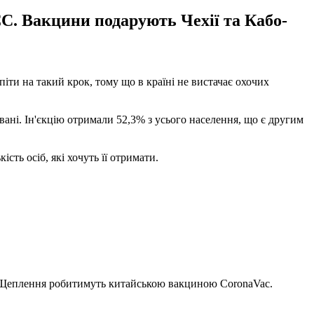
С. Вакцини подарують Чехії та Кабо-
іти на такий крок, тому що в країні не вистачає охочих
ані. Ін'єкцію отримали 52,3% з усього населення, що є другим
сть осіб, які хочуть її отримати.
 Щеплення робитимуть китайською вакциною CoronaVac.