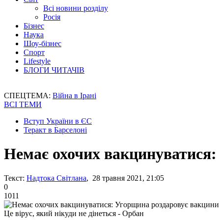
Всі новини розділу
Росія
Бізнес
Наука
Шоу-бізнес
Спорт
Lifestyle
БЛОГИ ЧИТАЧІВ
СПЕЦТЕМА:
Війна в Ірані
ВСІ ТЕМИ
Вступ України в ЄС
Теракт в Барселоні
Немає охочих вакцинуватися:
Текст:
Надтока Світлана
, 28 травня 2021, 21:05
0
1011
Це вірус, який нікуди не дінеться - Орбан