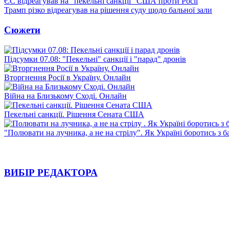
ЄС відреагував на "пекельні санкції" США проти Росії
Трамп різко відреагував на рішення суду щодо бальної зали
Сюжети
Підсумки 07.08: "Пекельні" санкції і "парад" дронів
Вторгнення Росії в Україну. Онлайн
Війна на Близькому Сході. Онлайн
Пекельні санкції. Рішення Сената США
"Полювати на лучника, а не на стрілу". Як Україні боротись з 
ВИБІР РЕДАКТОРА