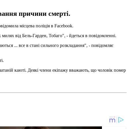
ування причини смерті.
овідомила місцева поліція в Facebook.
х милях від Бель-Гарден, Тобаго", - йдеться в повідомленні.
ться ... все в стані сильного розкладання", - повідомляє
і.
ечатаній каюті. Деякі члени екіпажу вважають, що чоловік помер