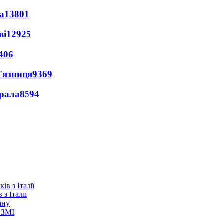
а
13801
ві
12925
406
'язниця
9369
ерала
8594
з Італії
ану
 ЗМІ