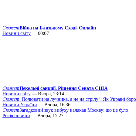
Сюжет
Війна на Близькому Сході. Онлайн
Новини світу
— 00:07
Сюжет
Пекельні санкції. Рішення Сената США
Новини світу
— Вчора, 23:14
Сюжет
"Полювати на лучника, а не на стрілу". Як Україні бор
Новини України
— Вчора, 16:36
Сюжет
Загадковий звук вибуху налякав Москву: що це було
Росія новини
— Вчора, 15:27