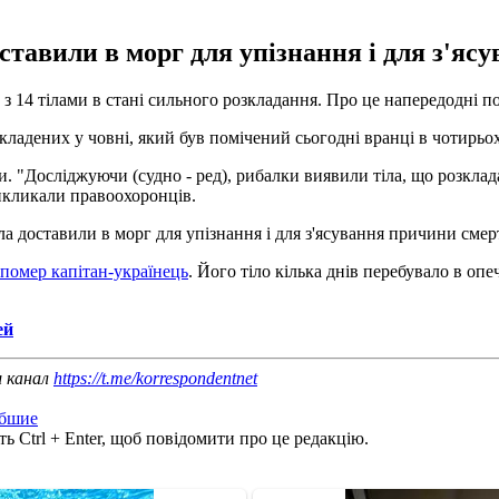
доставили в морг для упізнання і для з'яс
 з 14 тілами в стані сильного розкладання. Про це напередодні п
 складених у човні, який був помічений сьогодні вранці в чотирьо
"Досліджуючи (судно - ред), рибалки виявили тіла, що розкладаю
викликали правоохоронців.
іла доставили в морг для упізнання і для з'ясування причини смерт
помер капітан-українець
. Його тіло кілька днів перебувало в оп
ей
ш канал
https://t.me/korrespondentnet
бшие
ь Ctrl + Enter, щоб повідомити про це редакцію.