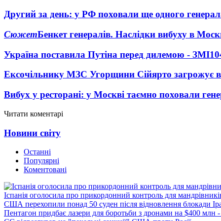
Другий за день: у РФ поховали ще одного генерал
Сюжет
Бенкет генералів. Наслідки вибуху в Моск
Україна поставила Путіна перед дилемою - ЗМІ
10
Ексочільнику МЗС Угорщини Сійярто загрожує в
Вибух у ресторані: у Москві таємно поховали ген
Читати коментарі
Новини світу
Останні
Популярні
Коментовані
Іспанія оголосила про прикордонний контроль для мандрівників 
США перехопили понад 50 суден після відновлення блокади Ір
Пентагон придбає лазери для боротьби з дронами на $400 млн -