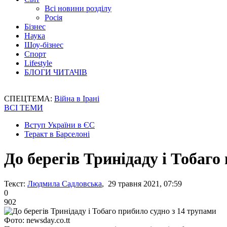
Всі новини розділу
Росія
Бізнес
Наука
Шоу-бізнес
Спорт
Lifestyle
БЛОГИ ЧИТАЧІВ
СПЕЦТЕМА:
Війна в Ірані
ВСІ ТЕМИ
Вступ України в ЄС
Теракт в Барселоні
До берегів Тринідаду і Тобаго
Текст:
Людмила Садловська
, 29 травня 2021, 07:59
0
902
Фото: newsday.co.tt