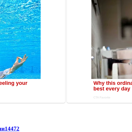
ни
14472