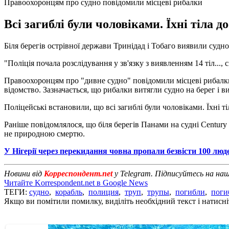
Правоохоронцям про судно повідомили місцеві рибалки
Всі загиблі були чоловіками. Їхні тіла 
Біля берегів острівної держави Тринідад і Тобаго виявили судно
"Поліція почала розслідування у зв'язку з виявленням 14 тіл...,
Правоохоронцям про "дивне судно" повідомили місцеві рибалки. 
відомство. Зазначається, що рибалки витягли судно на берег і 
Поліцейські встановили, що всі загиблі були чоловіками. Їхні т
Раніше повідомлялося, що біля берегів Панами на судні Century
не природною смертю.
У Нігерії через перекидання човна пропали безвісти 100 люд
Новини від
Корреспондент.net
у Telegram. Підписуйтесь на на
Читайте Korrespondent.net в Google News
ТЕГИ:
судно
,
корабль
,
полиция
,
труп
,
трупы
,
погибли
,
поги
Якщо ви помітили помилку, виділіть необхідний текст і натисніт