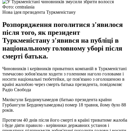
Фото: centralasia
Нова ідея президента Туркменістану
Розпорядження поголитися з'явилося
після того, як президент
Туркменістану з'явився на публіці в
національному головному уборі після
смерті батька.
Чиновників і керівників приватних компаній в Туркменістані
тимчасово зобов'язали ходити з голеними наголо головами і
носити національні тюбетейки, це пов'язано з оголошеною в
країні жалобою через смерть батька президента, повідомляє
Радіо Свобода
Мялікгули Бердимухамедов (батько президента країни
Гурбангули Бердимухамедова) помер 18 травня, йому було 88
років.
Протягом 40 днів після його смерті в країні триватиме жалоба
і буде діяти правило - керівники державних установ і
приватних підприємств зобов'язані поголити голови і носити