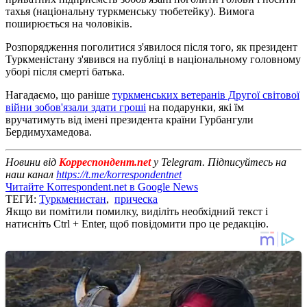
тахья (національну туркменську тюбетейку). Вимога
поширюється на чоловіків.
Розпорядження поголитися з'явилося після того, як президент
Туркменістану з'явився на публіці в національному головному
уборі після смерті батька.
Нагадаємо, що раніше
туркменських ветеранів Другої світової
війни зобов'язали здати гроші
на подарунки, які їм
вручатимуть від імені президента країни Гурбангули
Бердимухамедова.
Новини від
Корреспондент.net
у Telegram. Підписуйтесь на
наш канал
https://t.me/korrespondentnet
Читайте Korrespondent.net в Google News
ТЕГИ:
Туркменистан
,
прическа
Якщо ви помітили помилку, виділіть необхідний текст і
натисніть Ctrl + Enter, щоб повідомити про це редакцію.