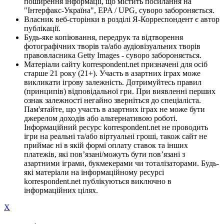
поширення інформації, що містить посилання на
"Інтерфакс-Україна", EPA / UPG, суворо забороняється.
Власник веб-сторінки в розділі Я-Корреспондент є автор
публікації.
Будь-яке копіювання, передрук та відтворення
фотографічних творів та/або аудіовізуальних творів
правовласника Getty Images - суворо забороняється.
Матеріали сайту korrespondent.net призначені для осіб
старше 21 року (21+). Участь в азартних іграх може
викликати ігрову залежність. Дотримуйтесь правил
(принципів) відповідальної гри. При виявленні перших
ознак залежності негайно зверніться до спеціаліста.
Пам'ятайте, що участь в азартних іграх не може бути
джерелом доходів або альтернативою роботі.
Інформаційний ресурс korrespondent.net не проводить
ігри на реальні та/або віртуальні гроші, також сайт не
приймає ні в якій формі оплату ставок та інших
платежів, які пов’язані/можуть бути пов’язані з
азартними іграми, букмекерами чи тоталізаторами. Будь-
які матеріали на інформаційному ресурсі
korrespondent.net публікуються виключно в
інформаційних цілях.
X