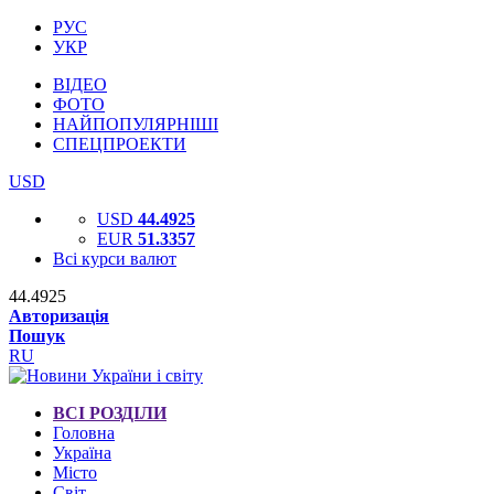
РУС
УКР
ВІДЕО
ФОТО
НАЙПОПУЛЯРНІШІ
СПЕЦПРОЕКТИ
USD
USD
44.4925
EUR
51.3357
Всі курси валют
44.4925
Авторизація
Пошук
RU
ВСІ РОЗДІЛИ
Головна
Україна
Місто
Світ