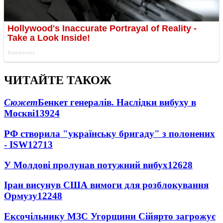
ЧИТАЙТЕ ТАКОЖ
Сюжет
Бенкет генералів. Наслідки вибуху в
Москві
13924
РФ створила "українську бригаду" з полонених
- ISW
12713
У Молдові пролунав потужний вибух
12628
Іран висунув США вимоги для розблокування
Ормузу
12248
Ексочільнику МЗС Угорщини Сійярто загрожує