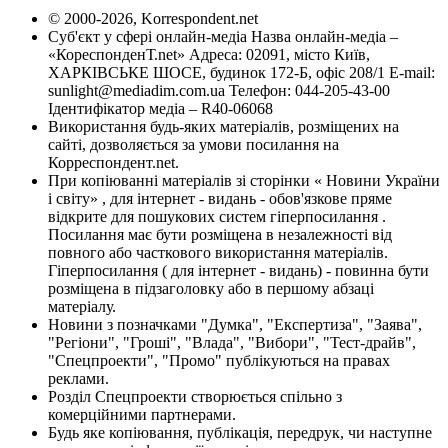
© 2000-2026, Korrespondent.net
Суб'єкт у сфері онлайн-медіа Назва онлайн-медіа –
«КореспонденТ.net» Адреса: 02091, місто Київ,
ХАРКІВСЬКЕ ШОСЕ, будинок 172-Б, офіс 208/1 E-mail:
sunlight@mediadim.com.ua
Телефон: 044-205-43-00
Ідентифікатор медіа – R40-06068
Використання будь-яких матеріалів, розміщених на
сайті, дозволяється за умови посилання на
Корреспондент.net.
При копіюванні матеріалів зі сторінки « Новини України
і світу» , для інтернет - видань - обов'язкове пряме
відкрите для пошукових систем гіперпосилання .
Посилання має бути розміщена в незалежності від
повного або часткового використання матеріалів.
Гіперпосилання ( для інтернет - видань) - повинна бути
розміщена в підзаголовку або в першому абзаці
матеріалу.
Новини з позначками "Думка", "Експертиза", "Заява",
"Регіони", "Гроші", "Влада", "Вибори", "Тест-драйв",
"Спецпроекти", "Промо" публікуються на правах
реклами.
Розділ Спецпроекти створюється спільно з
комерційними партнерами.
Будь яке копіювання, публікація, передрук, чи наступне