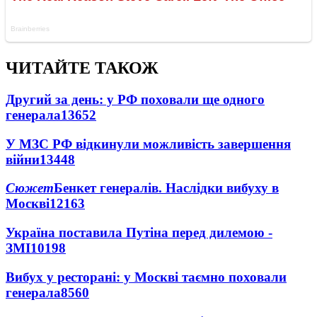
ЧИТАЙТЕ ТАКОЖ
Другий за день: у РФ поховали ще одного
генерала
13652
У МЗС РФ відкинули можливість завершення
війни
13448
Сюжет
Бенкет генералів. Наслідки вибуху в
Москві
12163
Україна поставила Путіна перед дилемою -
ЗМІ
10198
Вибух у ресторані: у Москві таємно поховали
генерала
8560