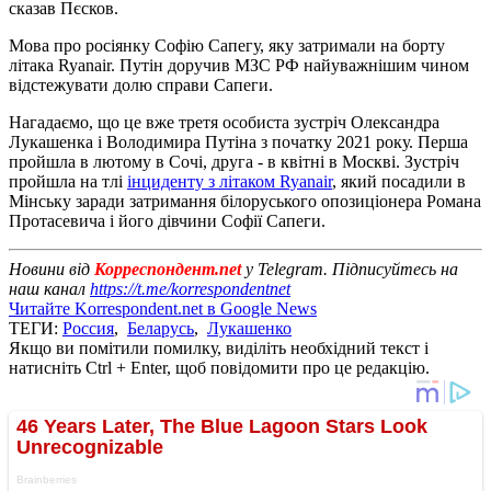
сказав Пєсков.
Мова про росіянку Софію Сапегу, яку затримали на борту
літака Ryanair. Путін доручив МЗС РФ найуважнішим чином
відстежувати долю справи Сапеги.
Нагадаємо, що це вже третя особиста зустріч Олександра
Лукашенка і Володимира Путіна з початку 2021 року. Перша
пройшла в лютому в Сочі, друга - в квітні в Москві. Зустріч
пройшла на тлі
інциденту з літаком Ryanair
, який посадили в
Мінську заради затримання білоруського опозиціонера Романа
Протасевича і його дівчини Софії Сапеги.
Новини від
Корреспондент.net
у Telegram. Підписуйтесь на
наш канал
https://t.me/korrespondentnet
Читайте Korrespondent.net в Google News
ТЕГИ:
Россия
,
Беларусь
,
Лукашенко
Якщо ви помітили помилку, виділіть необхідний текст і
натисніть Ctrl + Enter, щоб повідомити про це редакцію.