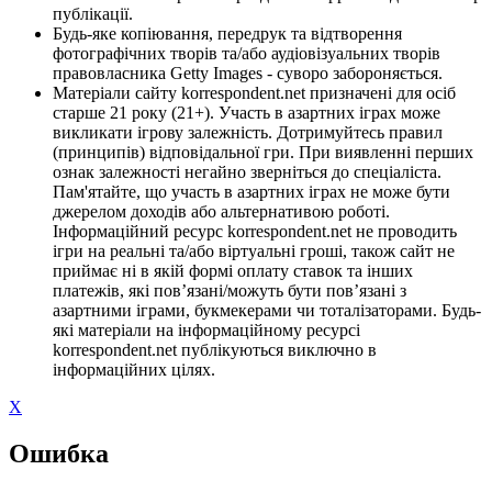
публікації.
Будь-яке копіювання, передрук та відтворення
фотографічних творів та/або аудіовізуальних творів
правовласника Getty Images - суворо забороняється.
Матеріали сайту korrespondent.net призначені для осіб
старше 21 року (21+). Участь в азартних іграх може
викликати ігрову залежність. Дотримуйтесь правил
(принципів) відповідальної гри. При виявленні перших
ознак залежності негайно зверніться до спеціаліста.
Пам'ятайте, що участь в азартних іграх не може бути
джерелом доходів або альтернативою роботі.
Інформаційний ресурс korrespondent.net не проводить
ігри на реальні та/або віртуальні гроші, також сайт не
приймає ні в якій формі оплату ставок та інших
платежів, які пов’язані/можуть бути пов’язані з
азартними іграми, букмекерами чи тоталізаторами. Будь-
які матеріали на інформаційному ресурсі
korrespondent.net публікуються виключно в
інформаційних цілях.
X
Ошибка