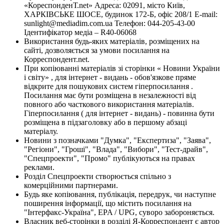
«КореспонденТ.net» Адреса: 02091, місто Київ,
ХАРКІВСЬКЕ ШОСЕ, будинок 172-Б, офіс 208/1 E-mail:
sunlight@mediadim.com.ua
Телефон: 044-205-43-00
Ідентифікатор медіа – R40-06068
Використання будь-яких матеріалів, розміщених на
сайті, дозволяється за умови посилання на
Корреспондент.net.
При копіюванні матеріалів зі сторінки « Новини України
і світу» , для інтернет - видань - обов'язкове пряме
відкрите для пошукових систем гіперпосилання .
Посилання має бути розміщена в незалежності від
повного або часткового використання матеріалів.
Гіперпосилання ( для інтернет - видань) - повинна бути
розміщена в підзаголовку або в першому абзаці
матеріалу.
Новини з позначками "Думка", "Експертиза", "Заява",
"Регіони", "Гроші", "Влада", "Вибори", "Тест-драйв",
"Спецпроекти", "Промо" публікуються на правах
реклами.
Розділ Спецпроекти створюється спільно з
комерційними партнерами.
Будь яке копіювання, публікація, передрук, чи наступне
поширення інформації, що містить посилання на
"Інтерфакс-Україна", EPA / UPG, суворо забороняється.
Власник веб-сторінки в розділі Я-Корреспондент є автор