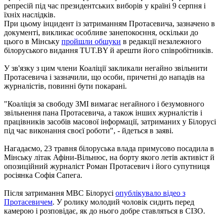
репресій під час президентських виборів у країні 9 серпня і
їхніх наслідків.
При цьому інцидент із затриманням Протасевича, зазначено в
документі, викликає особливе занепокоєння, оскільки до
цього в Мінську
пройшли обшуки
в редакції незалежного
білоруського видання TUT.BY й арешти його співробітників.
У зв'язку з цим члени Коаліції закликали негайно звільнити
Протасевича і зазначили, що особи, причетні до нападів на
журналістів, повинні бути покарані.
"Коаліція за свободу ЗМІ вимагає негайного і безумовного
звільнення пана Протасевича, а також інших журналістів і
працівників засобів масової інформації, затриманих у Білорусі
під час виконання своєї роботи", - йдеться в заяві.
Нагадаємо, 23 травня білоруська влада примусово посадила в
Мінську літак Афіни-Вільнюс, на борту якого летів активіст й
опозиційний журналіст Роман Протасевич і його супутниця
росіянка Софія Сапега.
Після затримання МВС Білорусі
опублікувало відео з
Протасевичем
. У ролику молодий чоловік сидить перед
камерою і розповідає, як до нього добре ставляться в СІЗО.