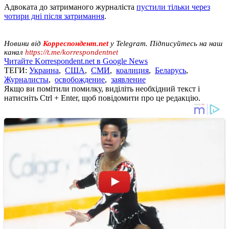
Адвоката до затриманого журналіста
пустили тільки через
чотири дні після затримання
.
Новини від
Корреспондент.net
у Telegram. Підписуйтесь на наш
канал
https://t.me/korrespondentnet
Читайте Korrespondent.net в Google News
ТЕГИ:
Украина
,
США
,
СМИ
,
коалиция
,
Беларусь
,
Журналисты
,
освобождение
,
заявление
Якщо ви помітили помилку, виділіть необхідний текст і
натисніть Ctrl + Enter, щоб повідомити про це редакцію.