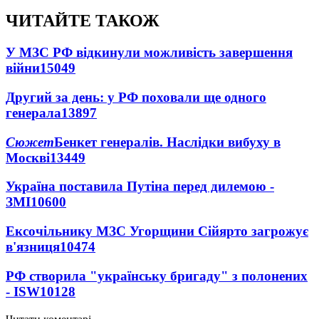
ЧИТАЙТЕ ТАКОЖ
У МЗС РФ відкинули можливість завершення
війни
15049
Другий за день: у РФ поховали ще одного
генерала
13897
Сюжет
Бенкет генералів. Наслідки вибуху в
Москві
13449
Україна поставила Путіна перед дилемою -
ЗМІ
10600
Ексочільнику МЗС Угорщини Сійярто загрожує
в'язниця
10474
РФ створила "українську бригаду" з полонених
- ISW
10128