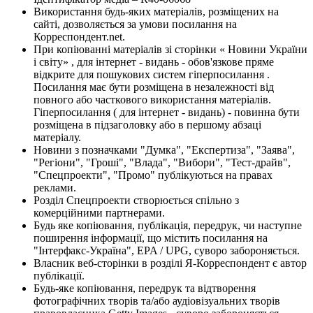
Використання будь-яких матеріалів, розміщених на
сайті, дозволяється за умови посилання на
Корреспондент.net.
При копіюванні матеріалів зі сторінки « Новини України
і світу» , для інтернет - видань - обов'язкове пряме
відкрите для пошукових систем гіперпосилання .
Посилання має бути розміщена в незалежності від
повного або часткового використання матеріалів.
Гіперпосилання ( для інтернет - видань) - повинна бути
розміщена в підзаголовку або в першому абзаці
матеріалу.
Новини з позначками "Думка", "Експертиза", "Заява",
"Регіони", "Гроші", "Влада", "Вибори", "Тест-драйв",
"Спецпроекти", "Промо" публікуються на правах
реклами.
Розділ Спецпроекти створюється спільно з
комерційними партнерами.
Будь яке копіювання, публікація, передрук, чи наступне
поширення інформації, що містить посилання на
"Інтерфакс-Україна", EPA / UPG, суворо забороняється.
Власник веб-сторінки в розділі Я-Корреспондент є автор
публікації.
Будь-яке копіювання, передрук та відтворення
фотографічних творів та/або аудіовізуальних творів