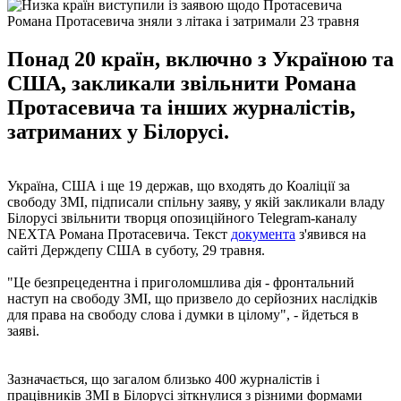
Романа Протасевича зняли з літака і затримали 23 травня
Понад 20 країн, включно з Україною та
США, закликали звільнити Романа
Протасевича та інших журналістів,
затриманих у Білорусі.
Україна, США і ще 19 держав, що входять до Коаліції за
свободу ЗМІ, підписали спільну заяву, у якій закликали владу
Білорусі звільнити творця опозиційного Telegram-каналу
NEXTA Романа Протасевича. Текст
документа
з'явився на
сайті Держдепу США в суботу, 29 травня.
"Це безпрецедентна і приголомшлива дія - фронтальний
наступ на свободу ЗМІ, що призвело до серйозних наслідків
для права на свободу слова і думки в цілому", - йдеться в
заяві.
Зазначається, що загалом близько 400 журналістів і
працівників ЗМІ в Білорусі зіткнулися з різними формами