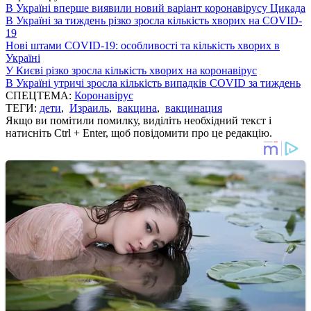
В Україні вперше виявили новий варіант коронавірусу Цикада
В Україні за тиждень різко зросла кількість хворих на COVID-
19
Нові штами COVID-19: особливості та кількість хворих в
Україні
У Києві різко зросла кількість хворих на коронавірус
В Україні утричі зросла кількість випадків COVID за тиждень
СПЕЦТЕМА:
Коронавірус
ТЕГИ:
дети
,
Израиль
,
вакцина
,
вакцинация
Якщо ви помітили помилку, виділіть необхідний текст і
натисніть Ctrl + Enter, щоб повідомити про це редакцію.