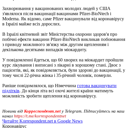
Захворювання у вакцинованих молодих людей у США
з'являлося після вакцинації вакцинами Pfizer-BioNtech і
Moderna. Як відомо, саме Pfizer вакцинували від коронавірусу
в Ізраїлі майже всіх дорослих.
В Ізраїлі квітневий звіт Міністерства охорони здоров'я про
побічні ефекти вакцини Pfizer-BioNtech викликав побоювання
з приводу можливого зв'язку між другим щепленням і
декількома десятками випадків міокардиту.
У повідомленні йдеться, що 60 хворих на міокардит пройшли
курс лікування і виписані з лікарні в хорошому стані. Двоє з
пацієнтів, які, як повідомляється, були здорові до вакцинації, у
тому числі 22-річна жінка і 35-річний чоловік, померли.
Раніше повідомлялося, що Німеччина
готова вакцинувати
підлітків
. До кінця літа всі охочі жителі країни матимуть
можливість зробити щеплення від коронавірусу.
Новини від
Корреспондент.net
у Telegram. Підписуйтесь на наш
канал
https://t.me/korrespondentnet
Читайте Korrespondent.net в Google News
Коронавірус