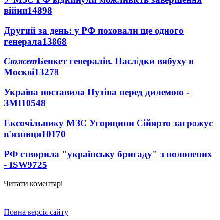
війни
14898
Другий за день: у РФ поховали ще одного
генерала
13868
Сюжет
Бенкет генералів. Наслідки вибуху в
Москві
13278
Україна поставила Путіна перед дилемою -
ЗМІ
10548
Ексочільнику МЗС Угорщини Сійярто загрожує
в'язниця
10170
РФ створила "українську бригаду" з полонених
- ISW
9725
Читати коментарі
Повна версія сайту