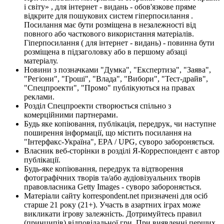
і світу» , для інтернет - видань - обов'язкове пряме
відкрите для пошукових систем гіперпосилання .
Посилання має бути розміщена в незалежності від
повного або часткового використання матеріалів.
Гіперпосилання ( для інтернет - видань) - повинна бути
розміщена в підзаголовку або в першому абзаці
матеріалу.
Новини з позначками "Думка", "Експертиза", "Заява",
"Регіони", "Гроші", "Влада", "Вибори", "Тест-драйв",
"Спецпроекти", "Промо" публікуються на правах
реклами.
Розділ Спецпроекти створюється спільно з
комерційними партнерами.
Будь яке копіювання, публікація, передрук, чи наступне
поширення інформації, що містить посилання на
"Інтерфакс-Україна", EPA / UPG, суворо забороняється.
Власник веб-сторінки в розділі Я-Корреспондент є автор
публікації.
Будь-яке копіювання, передрук та відтворення
фотографічних творів та/або аудіовізуальних творів
правовласника Getty Images - суворо забороняється.
Матеріали сайту korrespondent.net призначені для осіб
старше 21 року (21+). Участь в азартних іграх може
викликати ігрову залежність. Дотримуйтесь правил
(принципів) відповідальної гри. При виявленні перших