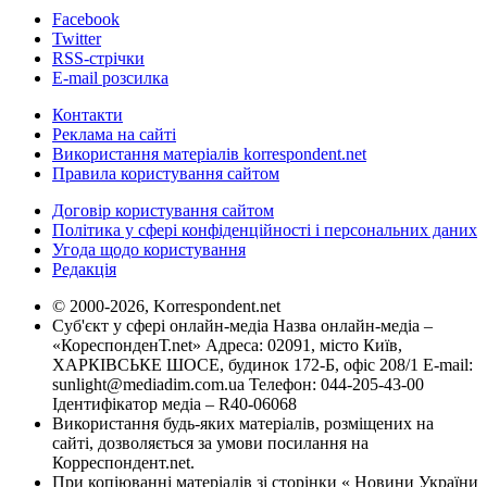
Facebook
Twitter
RSS-стрічки
E-mail розсилка
Контакти
Реклама на сайті
Використання матеріалів korrespondent.net
Правила користування сайтом
Договір користування сайтом
Політика у сфері конфіденційності і персональних даних
Угода щодо користування
Редакція
© 2000-2026, Korrespondent.net
Суб'єкт у сфері онлайн-медіа Назва онлайн-медіа –
«КореспонденТ.net» Адреса: 02091, місто Київ,
ХАРКІВСЬКЕ ШОСЕ, будинок 172-Б, офіс 208/1 E-mail:
sunlight@mediadim.com.ua
Телефон: 044-205-43-00
Ідентифікатор медіа – R40-06068
Використання будь-яких матеріалів, розміщених на
сайті, дозволяється за умови посилання на
Корреспондент.net.
При копіюванні матеріалів зі сторінки « Новини України