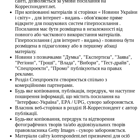
сайті, дозволяється за умови посилання на
Корреспондент.net.
При копіюванні матеріалів зі сторінки « Новини України
і світу» , для інтернет - видань - обов'язкове пряме
відкрите для пошукових систем гіперпосилання .
Посилання має бути розміщена в незалежності від
повного або часткового використання матеріалів.
Гіперпосилання ( для інтернет - видань) - повинна бути
розміщена в підзаголовку або в першому абзаці
матеріалу.
Новини з позначками "Думка", "Експертиза", "Заява",
"Регіони", "Гроші", "Влада", "Вибори", "Тест-драйв",
"Спецпроекти", "Промо" публікуються на правах
реклами.
Розділ Спецпроекти створюється спільно з
комерційними партнерами.
Будь яке копіювання, публікація, передрук, чи наступне
поширення інформації, що містить посилання на
"Інтерфакс-Україна", EPA / UPG, суворо забороняється.
Власник веб-сторінки в розділі Я-Корреспондент є автор
публікації.
Будь-яке копіювання, передрук та відтворення
фотографічних творів та/або аудіовізуальних творів
правовласника Getty Images - суворо забороняється.
Матеріали сайту korrespondent.net призначені для осіб