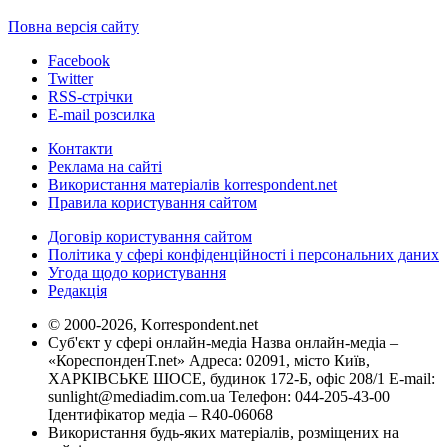
Повна версія сайту
Facebook
Twitter
RSS-стрічки
E-mail розсилка
Контакти
Реклама на сайті
Використання матеріалів korrespondent.net
Правила користування сайтом
Договір користування сайтом
Політика у сфері конфіденційності і персональних даних
Угода щодо користування
Редакція
© 2000-2026, Korrespondent.net
Суб'єкт у сфері онлайн-медіа Назва онлайн-медіа –
«КореспонденТ.net» Адреса: 02091, місто Київ,
ХАРКІВСЬКЕ ШОСЕ, будинок 172-Б, офіс 208/1 E-mail:
sunlight@mediadim.com.ua
Телефон: 044-205-43-00
Ідентифікатор медіа – R40-06068
Використання будь-яких матеріалів, розміщених на