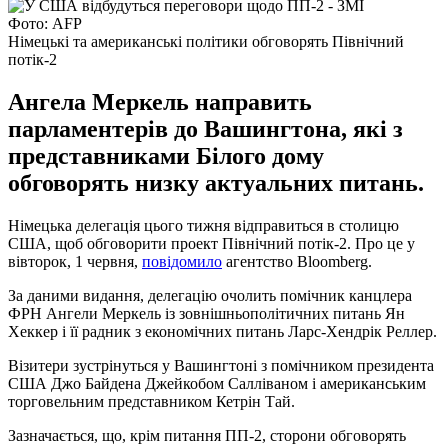
Фото: AFP
Німецькі та американські політики обговорять Північний
потік-2
Ангела Меркель направить
парламентерів до Вашингтона, які з
представниками Білого дому
обговорять низку актуальних питань.
Німецька делегація цього тижня відправиться в столицю
США, щоб обговорити проект Північний потік-2. Про це у
вівторок, 1 червня,
повідомило
агентство Bloomberg.
За даними видання, делегацію очолить помічник канцлера
ФРН Ангели Меркель із зовнішньополітичних питань Ян
Хеккер і її радник з економічних питань Ларс-Хендрік Реллер.
Візитери зустрінуться у Вашингтоні з помічником президента
США Джо Байдена Джейкобом Салліваном і американським
торговельним представником Кетрін Тай.
Зазначається, що, крім питання ПП-2, сторони обговорять