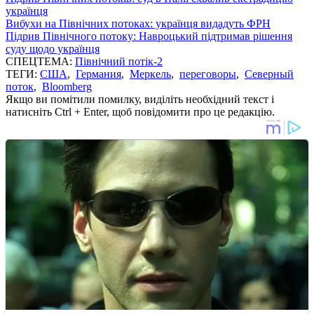
українця
Вибухи на Північних потоках: українця видадуть ФРН
Підрив Північного потоку: Навроцький підтримав рішення
суду щодо українця
СПЕЦТЕМА:
Північний потік-2
ТЕГИ:
США
,
Германия
,
Меркель
,
переговоры
,
Северный
поток
,
Bloomberg
Якщо ви помітили помилку, виділіть необхідний текст і
натисніть Ctrl + Enter, щоб повідомити про це редакцію.