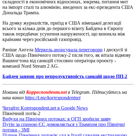
складності в економічних відносинах, зокрема, питання мит
на імпорт сталі та алюмінію, введених за екс-президента США
Дональда Трампа.
На думку журналістів, приїзд в США німецької делегації
всього за кілька днів до першого візиту Байдена в Європу
також передбачає усунення напруженості, що виникла між
країнами через російський газопровід.
Раніше Ангела
Меркель анонсувала переговори
і дискусії зі
США щодо Північного потоку-2 після того, як вітала відмову
Вашингтона від санкцій стосовно оператора проекту -
компанії Nord Stream 2 AG.
Байден заявив про непродуктивність санкцій щодо ПП-2
Новини від
Корреспондент.net
в Telegram. Підписуйтесь на
наш канал
https://t.me/korrespondentnet
Читайте Korrespondent.net в Google News
Північний потік-2
Вибухи на Північних потоках: в ОГП зробили заяву
Путін за спиною ЄС домовляється з Трампом про Північні
потоки - ЗМІ
Підрив Північних потоків: суд в Італії схвалив екстрадицію