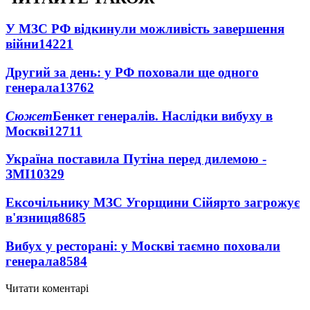
У МЗС РФ відкинули можливість завершення
війни
14221
Другий за день: у РФ поховали ще одного
генерала
13762
Сюжет
Бенкет генералів. Наслідки вибуху в
Москві
12711
Україна поставила Путіна перед дилемою -
ЗМІ
10329
Ексочільнику МЗС Угорщини Сійярто загрожує
в'язниця
8685
Вибух у ресторані: у Москві таємно поховали
генерала
8584
Читати коментарі