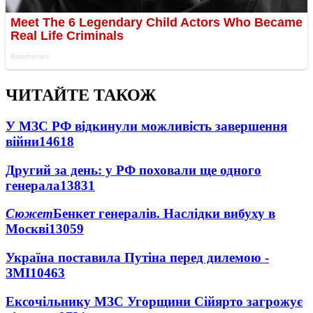
ЧИТАЙТЕ ТАКОЖ
У МЗС РФ відкинули можливість завершення
війни
14618
Другий за день: у РФ поховали ще одного
генерала
13831
Сюжет
Бенкет генералів. Наслідки вибуху в
Москві
13059
Україна поставила Путіна перед дилемою -
ЗМІ
10463
Ексочільнику МЗС Угорщини Сійярто загрожує