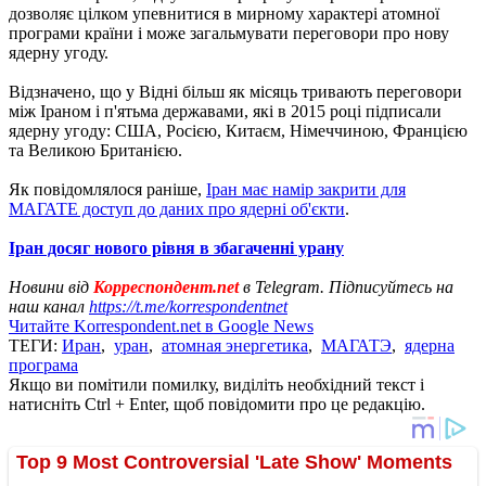
дозволяє цілком упевнитися в мирному характері атомної
програми країни і може загальмувати переговори про нову
ядерну угоду.
Відзначено, що у Відні більш як місяць тривають переговори
між Іраном і п'ятьма державами, які в 2015 році підписали
ядерну угоду: США, Росією, Китаєм, Німеччиною, Францією
та Великою Британією.
Як повідомлялося раніше,
Іран має намір закрити для
МАГАТЕ доступ до даних про ядерні об'єкти
.
Іран досяг нового рівня в збагаченні урану
Новини від
Корреспондент.net
в Telegram. Підписуйтесь на
наш канал
https://t.me/korrespondentnet
Читайте Korrespondent.net в Google News
ТЕГИ:
Иран
,
уран
,
атомная энергетика
,
МАГАТЭ
,
ядерна
програма
Якщо ви помітили помилку, виділіть необхідний текст і
натисніть Ctrl + Enter, щоб повідомити про це редакцію.