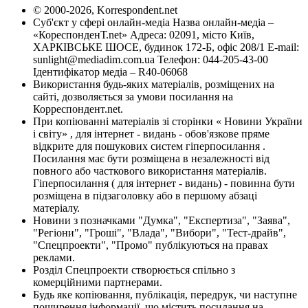
© 2000-2026, Korrespondent.net
Суб'єкт у сфері онлайн-медіа Назва онлайн-медіа –
«КореспонденТ.net» Адреса: 02091, місто Київ,
ХАРКІВСЬКЕ ШОСЕ, будинок 172-Б, офіс 208/1 E-mail:
sunlight@mediadim.com.ua
Телефон: 044-205-43-00
Ідентифікатор медіа – R40-06068
Використання будь-яких матеріалів, розміщених на
сайті, дозволяється за умови посилання на
Корреспондент.net.
При копіюванні матеріалів зі сторінки « Новини України
і світу» , для інтернет - видань - обов'язкове пряме
відкрите для пошукових систем гіперпосилання .
Посилання має бути розміщена в незалежності від
повного або часткового використання матеріалів.
Гіперпосилання ( для інтернет - видань) - повинна бути
розміщена в підзаголовку або в першому абзаці
матеріалу.
Новини з позначками "Думка", "Експертиза", "Заява",
"Регіони", "Гроші", "Влада", "Вибори", "Тест-драйв",
"Спецпроекти", "Промо" публікуються на правах
реклами.
Розділ Спецпроекти створюється спільно з
комерційними партнерами.
Будь яке копіювання, публікація, передрук, чи наступне
поширення інформації, що містить посилання на