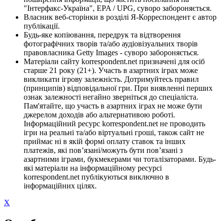
"Інтерфакс-Україна", EPA / UPG, суворо забороняється.
Власник веб-сторінки в розділі Я-Корреспондент є автор
публікації.
Будь-яке копіювання, передрук та відтворення
фотографічних творів та/або аудіовізуальних творів
правовласника Getty Images - суворо забороняється.
Матеріали сайту korrespondent.net призначені для осіб
старше 21 року (21+). Участь в азартних іграх може
викликати ігрову залежність. Дотримуйтесь правил
(принципів) відповідальної гри. При виявленні перших
ознак залежності негайно зверніться до спеціаліста.
Пам'ятайте, що участь в азартних іграх не може бути
джерелом доходів або альтернативою роботі.
Інформаційний ресурс korrespondent.net не проводить
ігри на реальні та/або віртуальні гроші, також сайт не
приймає ні в якій формі оплату ставок та інших
платежів, які пов’язані/можуть бути пов’язані з
азартними іграми, букмекерами чи тоталізаторами. Будь-
які матеріали на інформаційному ресурсі
korrespondent.net публікуються виключно в
інформаційних цілях.
X