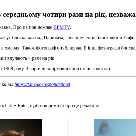
середньому чотири рази на рік, незважа
кавка. Про це повідомляє
BFMTV
.
афує блискавки над Парижем, зняв влучення блискавки в Ейфелев
а в хмарах. Також фотограф опублікував й інші фотографії блиска
и влучають 4 рази на рік.
з 1968 року. З коричнево-іржавої вона стане золотою.
ш канал
https://t.me/korrespondentnet
ь Ctrl + Enter, щоб повідомити про це редакцію.