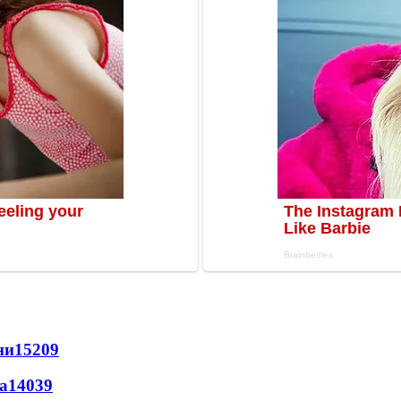
ни
15209
а
14039