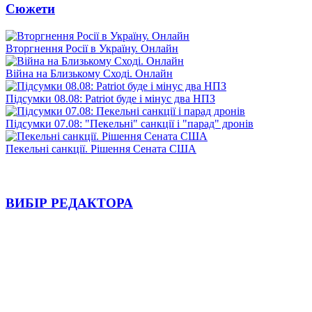
Сюжети
Вторгнення Росії в Україну. Онлайн
Війна на Близькому Сході. Онлайн
Підсумки 08.08: Patriot буде і мінус два НПЗ
Підсумки 07.08: "Пекельні" санкції і "парад" дронів
Пекельні санкції. Рішення Сената США
ВИБІР РЕДАКТОРА