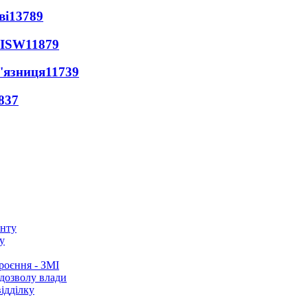
ві
13789
 ISW
11879
'язниця
11739
837
у
роєння - ЗМІ
 дозволу влади
ідділку