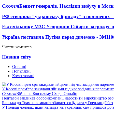
Сюжет
Бенкет генералів. Наслідки вибуху в Моск
РФ створила "українську бригаду" з полонених -
Ексочільнику МЗС Угорщини Сійярто загрожує в
Україна поставила Путіна перед дилемою - ЗМІ
10
Читати коментарі
Новини світу
Останні
Популярні
Коментовані
У Косові прем'єра закидали яйцями під час засідання парламент
Сюжет
Війна на Близькому Сході. Онлайн
Пентагон закликав оборонкомпанії наростити виробництво озб
Близька до Трампа компанія збирається бурити у Гренландії без
У Польщі чоловік, який нападав на українців, сам прийшов до в