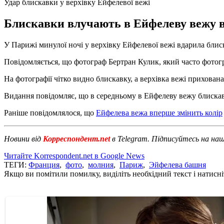
Удар блискавки у верхівку Ейфелевої вежі
Блискавки влучають в Ейфелеву вежу в 
У Парижі минулої ночі у верхівку Ейфелевої вежі вдарила блис
Повідомляється, що фотограф Бертран Кулик, який часто фотогр
На фотографії чітко видно блискавку, а верхівка вежі прихован
Видання повідомляє, що в середньому в Ейфелеву вежу блискавк
Раніше повідомлялося, що
Ейфелева вежа вперше змінить колір
Новини від
Корреспондент.net
в Telegram. Підписуйтесь на на
Читайте Korrespondent.net в Google News
ТЕГИ:
Франция
,
фото
,
молния
,
Париж
,
Эйфелева башня
Якщо ви помітили помилку, виділіть необхідний текст і натисніт