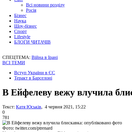
Всі новини розділу
Росія
Бізнес
Наука
Шоу-бізнес
Спорт
Lifestyle
БЛОГИ ЧИТАЧІВ
СПЕЦТЕМА:
Війна в Ірані
ВСІ ТЕМИ
Вступ України в ЄС
Теракт в Барселоні
В Ейфелеву вежу влучила бли
Текст:
Катя Юськів
, 4 червня 2021, 15:22
0
781
Фото: twitter.com/ptrenard