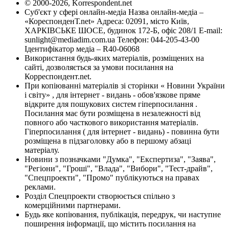
© 2000-2026, Korrespondent.net
Суб'єкт у сфері онлайн-медіа Назва онлайн-медіа –
«КореспонденТ.net» Адреса: 02091, місто Київ,
ХАРКІВСЬКЕ ШОСЕ, будинок 172-Б, офіс 208/1 E-mail:
sunlight@mediadim.com.ua
Телефон: 044-205-43-00
Ідентифікатор медіа – R40-06068
Використання будь-яких матеріалів, розміщених на
сайті, дозволяється за умови посилання на
Корреспондент.net.
При копіюванні матеріалів зі сторінки « Новини України
і світу» , для інтернет - видань - обов'язкове пряме
відкрите для пошукових систем гіперпосилання .
Посилання має бути розміщена в незалежності від
повного або часткового використання матеріалів.
Гіперпосилання ( для інтернет - видань) - повинна бути
розміщена в підзаголовку або в першому абзаці
матеріалу.
Новини з позначками "Думка", "Експертиза", "Заява",
"Регіони", "Гроші", "Влада", "Вибори", "Тест-драйв",
"Спецпроекти", "Промо" публікуються на правах
реклами.
Розділ Спецпроекти створюється спільно з
комерційними партнерами.
Будь яке копіювання, публікація, передрук, чи наступне
поширення інформації, що містить посилання на