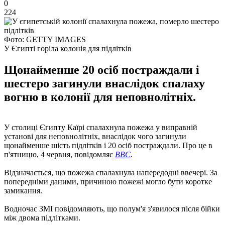
0
224
Фото: GETTY IMAGES
У Єгипті горіла колонія для підлітків
Щонайменше 20 осіб постраждали і
шестеро загинули внаслідок спалаху
вогню в колонії для неповнолітніх.
У столиці Єгипту Каїрі спалахнула пожежа у виправній
установі для неповнолітніх, внаслідок чого загинули
щонайменше шість підлітків і 20 осіб постраждали. Про це в
п'ятницю, 4 червня, повідомляє
BBC
.
Відзначається, що пожежа спалахнула напередодні ввечері. За
попередніми даними, причиною пожежі могло бути коротке
замикання.
Водночас ЗМІ повідомляють, що полум'я з'явилося після бійки
між двома підлітками.