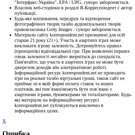
"Інтерфакс-Україна", EPA / UPG, суворо забороняється.
Власник веб-сторінки в розділі Я-Корреспондент є автор
публікації.
Будь-яке копіювання, передрук та відтворення
фотографічних творів та/або аудіовізуальних творів
правовласника Getty Images - суворо забороняється.
Матеріали сайту korrespondent.net призначені для осіб
старше 21 року (21+). Участь в азартних іграх може
викликати ігрову залежність. Дотримуйтесь правил
(принципів) відповідальної гри. При виявленні перших
ознак залежності негайно зверніться до спеціаліста.
Пам'ятайте, що участь в азартних іграх не може бути
джерелом доходів або альтернативою роботі.
Інформаційний ресурс korrespondent.net не проводить
ігри на реальні та/або віртуальні гроші, також сайт не
приймає ні в якій формі оплату ставок та інших
платежів, які пов’язані/можуть бути пов’язані з
азартними іграми, букмекерами чи тоталізаторами. Будь-
які матеріали на інформаційному ресурсі
korrespondent.net публікуються виключно в
інформаційних цілях.
X
Ошибка