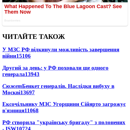
ЧИТАЙТЕ ТАКОЖ
У МЗС РФ відкинули можливість завершення
війни
15106
Другий за день: у РФ поховали ще одного
генерала
13943
Сюжет
Бенкет генералів. Наслідки вибуху в
Москві
13697
Ексочільнику МЗС Угорщини Сійярто загрожує
в'язниця
11068
РФ створила "українську бригаду" з полонених
- ISW
10724