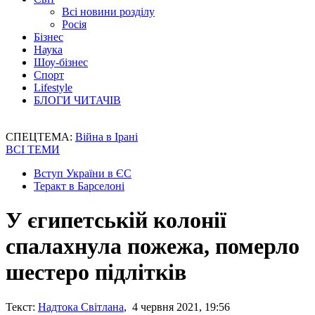
Всі новини розділу
Росія
Бізнес
Наука
Шоу-бізнес
Спорт
Lifestyle
БЛОГИ ЧИТАЧІВ
СПЕЦТЕМА:
Війна в Ірані
ВСІ ТЕМИ
Вступ України в ЄС
Теракт в Барселоні
У єгипетській колонії
спалахнула пожежа, померло
шестеро підлітків
Текст:
Надтока Світлана
, 4 червня 2021, 19:56