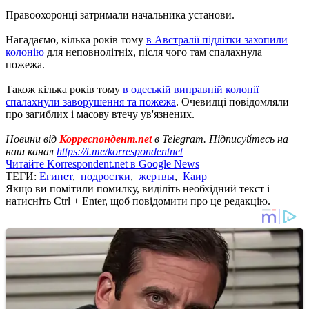
Правоохоронці затримали начальника установи.
Нагадаємо, кілька років тому
в Австралії підлітки захопили
колонію
для неповнолітніх, після чого там спалахнула
пожежа.
Також кілька років тому
в одеській виправній колонії
спалахнули заворушення та пожежа
. Очевидці повідомляли
про загиблих і масову втечу ув'язнених.
Новини від
Корреспондент.net
в Telegram. Підписуйтесь на
наш канал
https://t.me/korrespondentnet
Читайте Korrespondent.net в Google News
ТЕГИ:
Египет
,
подростки
,
жертвы
,
Каир
Якщо ви помітили помилку, виділіть необхідний текст і
натисніть Ctrl + Enter, щоб повідомити про це редакцію.