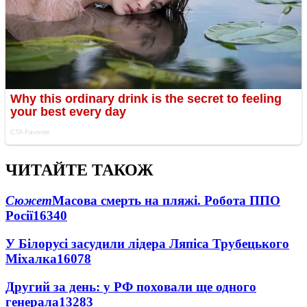
ЧИТАЙТЕ ТАКОЖ
Сюжет
Масова смерть на пляжі. Робота ППО
Росії
16340
У Білорусі засудили лідера Ляпіса Трубецького
Міхалка
16078
Другий за день: у РФ поховали ще одного
генерала
13283