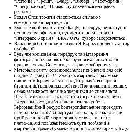
"Регіони", "Гроші", "Влада", "Вибори", "Тест-драйв",
"Спецпроекти", "Промо" публікуються на правах
реклами.
Розділ Спецпроекти створюється спільно з
комерційними партнерами.
Будь яке копіювання, публікація, передрук, чи наступне
поширення інформації, що містить посилання на
"Інтерфакс-Україна", EPA / UPG, суворо забороняється.
Власник веб-сторінки в розділі Я-Корреспондент є автор
публікації.
Будь-яке копіювання, передрук та відтворення
фотографічних творів та/або аудіовізуальних творів
правовласника Getty Images - суворо забороняється.
Матеріали сайту korrespondent.net призначені для осіб
старше 21 року (21+). Участь в азартних іграх може
викликати ігрову залежність. Дотримуйтесь правил
(принципів) відповідальної гри. При виявленні перших
ознак залежності негайно зверніться до спеціаліста.
Пам'ятайте, що участь в азартних іграх не може бути
джерелом доходів або альтернативою роботі.
Інформаційний ресурс korrespondent.net не проводить
ігри на реальні та/або віртуальні гроші, також сайт не
приймає ні в якій формі оплату ставок та інших
платежів, які пов’язані/можуть бути пов’язані з
азартними іграми, букмекерами чи тоталізаторами. Будь-