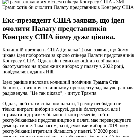
Трамп хотів би очолити Палату представників Конгресу США
Екс-президент США заявив, що ідея
очолити Палату представників
Конгресу США йому дуже цікава.
Колишній президент США Дональд Трамп заявив, що йому
цікава ідея поборотися за крісло спікера Палати представників
Конгресу США. Однак він невисоко оцінив свої шанси
балотуватися на проміжних виборах у палату в 2022 році,
повідомляє видання Hill.
Ідею раніше висловив колишній помічник Трампа Стів
Беннон, а питання колишньому президенту задала ультраправа
радіоведуча. "Це так цікаво", - цитує Трампа.
Однак, щоб стати спікером палати, Трампу необхідно не
тільки виграти вибори в окрузі, де він балотується, але і
отримати підтримку більшості конгресменів, тобто
республіканське представництво в палаті має перевершувати
демократичне. Тим часом, за підсумками виборів 2018 року
республіканці втратили більшість у палаті. У 2020 році
демократи втратили місця, але зберегли лідерство. Спікером