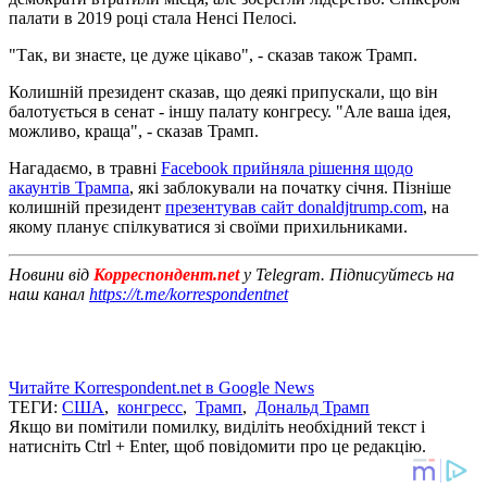
палати в 2019 році стала Ненсі Пелосі.
"Так, ви знаєте, це дуже цікаво", - сказав також Трамп.
Колишній президент сказав, що деякі припускали, що він
балотується в сенат - іншу палату конгресу. "Але ваша ідея,
можливо, краща", - сказав Трамп.
Нагадаємо, в травні
Facebook прийняла рішення щодо
акаунтів Трампа
, які заблокували на початку січня. Пізніше
колишній президент
презентував сайт donaldjtrump.com
, на
якому планує спілкуватися зі своїми прихильниками.
Новини від
Корреспондент.net
у Telegram. Підписуйтесь на
наш канал
https://t.me/korrespondentnet
Читайте Korrespondent.net в Google News
ТЕГИ:
США
,
конгресс
,
Трамп
,
Дональд Трамп
Якщо ви помітили помилку, виділіть необхідний текст і
натисніть Ctrl + Enter, щоб повідомити про це редакцію.