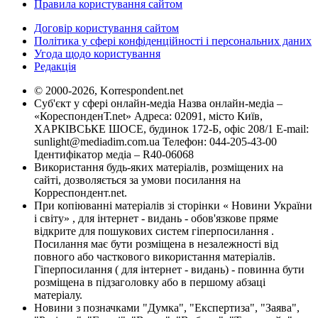
Правила користування сайтом
Договір користування сайтом
Політика у сфері конфіденційності і персональних даних
Угода щодо користування
Редакція
© 2000-2026, Korrespondent.net
Суб'єкт у сфері онлайн-медіа Назва онлайн-медіа –
«КореспонденТ.net» Адреса: 02091, місто Київ,
ХАРКІВСЬКЕ ШОСЕ, будинок 172-Б, офіс 208/1 E-mail:
sunlight@mediadim.com.ua
Телефон: 044-205-43-00
Ідентифікатор медіа – R40-06068
Використання будь-яких матеріалів, розміщених на
сайті, дозволяється за умови посилання на
Корреспондент.net.
При копіюванні матеріалів зі сторінки « Новини України
і світу» , для інтернет - видань - обов'язкове пряме
відкрите для пошукових систем гіперпосилання .
Посилання має бути розміщена в незалежності від
повного або часткового використання матеріалів.
Гіперпосилання ( для інтернет - видань) - повинна бути
розміщена в підзаголовку або в першому абзаці
матеріалу.
Новини з позначками "Думка", "Експертиза", "Заява",