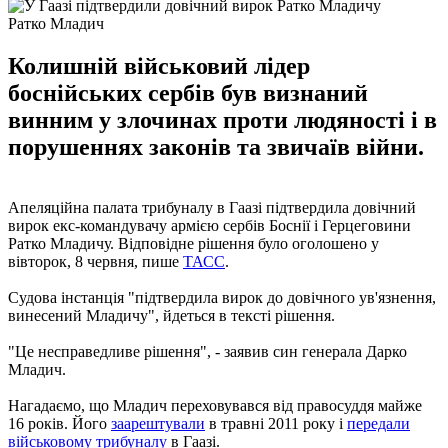
Ратко Младич
Колишній військовий лідер
боснійських сербів був визнаний
винним у злочинах проти людяності і в
порушеннях законів та звичаїв війни.
Апеляційна палата трибуналу в Гаазі підтвердила довічний
вирок екс-командувачу армією сербів Боснії і Герцеговини
Ратко Младичу. Відповідне рішення було оголошено у
вівторок, 8 червня, пише
ТАСС
.
Судова інстанція "підтвердила вирок до довічного ув'язнення,
винесений Младичу", йдеться в тексті рішення.
"Це несправедливе рішення", - заявив син генерала Дарко
Младич.
Нагадаємо, що Младич переховувався від правосуддя майже
16 років. Його
заарештували
в травні 2011 року і
передали
військовому трибуналу
в Гаазі.