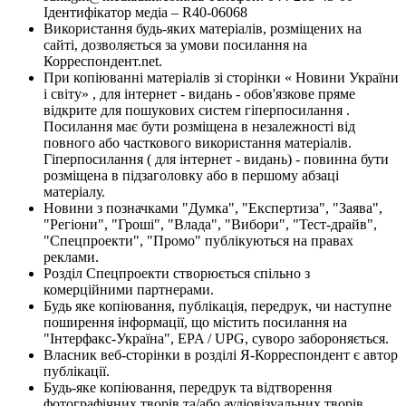
Ідентифікатор медіа – R40-06068
Використання будь-яких матеріалів, розміщених на
сайті, дозволяється за умови посилання на
Корреспондент.net.
При копіюванні матеріалів зі сторінки « Новини України
і світу» , для інтернет - видань - обов'язкове пряме
відкрите для пошукових систем гіперпосилання .
Посилання має бути розміщена в незалежності від
повного або часткового використання матеріалів.
Гіперпосилання ( для інтернет - видань) - повинна бути
розміщена в підзаголовку або в першому абзаці
матеріалу.
Новини з позначками "Думка", "Експертиза", "Заява",
"Регіони", "Гроші", "Влада", "Вибори", "Тест-драйв",
"Спецпроекти", "Промо" публікуються на правах
реклами.
Розділ Спецпроекти створюється спільно з
комерційними партнерами.
Будь яке копіювання, публікація, передрук, чи наступне
поширення інформації, що містить посилання на
"Інтерфакс-Україна", EPA / UPG, суворо забороняється.
Власник веб-сторінки в розділі Я-Корреспондент є автор
публікації.
Будь-яке копіювання, передрук та відтворення
фотографічних творів та/або аудіовізуальних творів