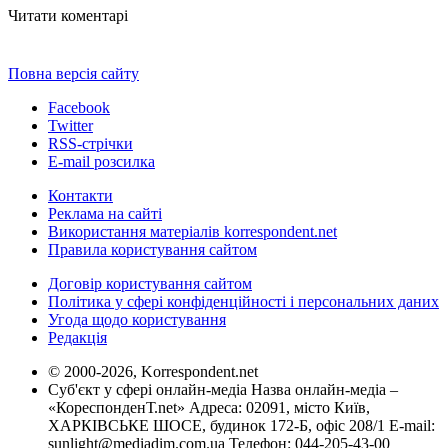
Читати коментарі
Повна версія сайту
Facebook
Twitter
RSS-стрічки
E-mail розсилка
Контакти
Реклама на сайті
Використання матеріалів korrespondent.net
Правила користування сайтом
Договір користування сайтом
Політика у сфері конфіденційності і персональних даних
Угода щодо користування
Редакція
© 2000-2026, Korrespondent.net
Суб'єкт у сфері онлайн-медіа Назва онлайн-медіа –
«КореспонденТ.net» Адреса: 02091, місто Київ,
ХАРКІВСЬКЕ ШОСЕ, будинок 172-Б, офіс 208/1 E-mail:
sunlight@mediadim.com.ua
Телефон: 044-205-43-00