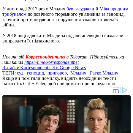
У листопаді 2017 року Младич
був засуджений Міжнародним
трибуналом
до довічного тюремного ув'язнення за геноцид,
злочини проти людяності і порушення законів та звичаїв
війни.
У 2018 році адвокати Младича подали апеляцію і вимагали
виправдати їх підзахисного.
Новини від
Корреспондент.net
в Telegram. Підписуйтесь на
наш канал
https://t.me/korrespondentnet
Читайте Korrespondent.net в Google News
ТЕГИ:
суд
,
геноцид
,
приговор
,
Младич
,
Ратко Младич
Якщо ви помітили помилку, виділіть необхідний текст і
натисніть Ctrl + Enter, щоб повідомити про це редакцію.