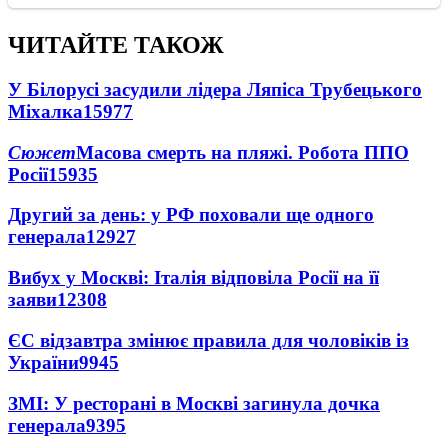
ЧИТАЙТЕ ТАКОЖ
У Білорусі засудили лідера Ляпіса Трубецького
Міхалка
15977
Сюжет
Масова смерть на пляжі. Робота ППО
Росії
15935
Другий за день: у РФ поховали ще одного
генерала
12927
Вибух у Москві: Італія відповіла Росії на її
заяви
12308
ЄС відзавтра змінює правила для чоловіків із
України
9945
ЗМІ: У ресторані в Москві загинула дочка
генерала
9395