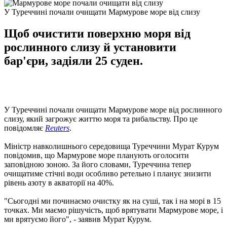
У Туреччині почали очищати Мармурове море від слизу
Щоб очистити поверхню моря від
рослинного слизу й установити
бар'єри, задіяли 25 суден.
У Туреччині почали очищати Мармурове море від рослинного
слизу, який загрожує життю моря та рибальству. Про це
повідомляє
Reuters
.
Міністр навколишнього середовища Туреччини Мурат Курум
повідомив, що Мармурове море планують оголосити
заповідною зоною. За його словами, Туреччина тепер
очищатиме стічні води особливо ретельно і планує знизити
рівень азоту в акваторії на 40%.
"Сьогодні ми починаємо очистку як на суші, так і на морі в 15
точках. Ми маємо рішучість, щоб врятувати Мармурове море, і
ми врятуємо його", - заявив Мурат Курум.