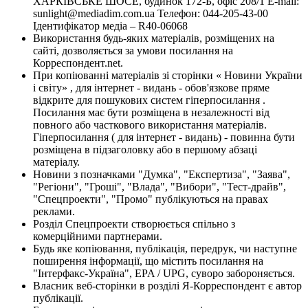
ХАРКІВСЬКЕ ШОСЕ, будинок 172-Б, офіс 208/1 E-mail:
sunlight@mediadim.com.ua
Телефон: 044-205-43-00
Ідентифікатор медіа – R40-06068
Використання будь-яких матеріалів, розміщених на
сайті, дозволяється за умови посилання на
Корреспондент.net.
При копіюванні матеріалів зі сторінки « Новини України
і світу» , для інтернет - видань - обов'язкове пряме
відкрите для пошукових систем гіперпосилання .
Посилання має бути розміщена в незалежності від
повного або часткового використання матеріалів.
Гіперпосилання ( для інтернет - видань) - повинна бути
розміщена в підзаголовку або в першому абзаці
матеріалу.
Новини з позначками "Думка", "Експертиза", "Заява",
"Регіони", "Гроші", "Влада", "Вибори", "Тест-драйв",
"Спецпроекти", "Промо" публікуються на правах
реклами.
Розділ Спецпроекти створюється спільно з
комерційними партнерами.
Будь яке копіювання, публікація, передрук, чи наступне
поширення інформації, що містить посилання на
"Інтерфакс-Україна", EPA / UPG, суворо забороняється.
Власник веб-сторінки в розділі Я-Корреспондент є автор
публікації.