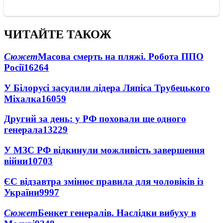
ЧИТАЙТЕ ТАКОЖ
Сюжет
Масова смерть на пляжі. Робота ППО
Росії
16264
У Білорусі засудили лідера Ляпіса Трубецького
Міхалка
16059
Другий за день: у РФ поховали ще одного
генерала
13229
У МЗС РФ відкинули можливість завершення
війни
10703
ЄС відзавтра змінює правила для чоловіків із
України
9997
Сюжет
Бенкет генералів. Наслідки вибуху в