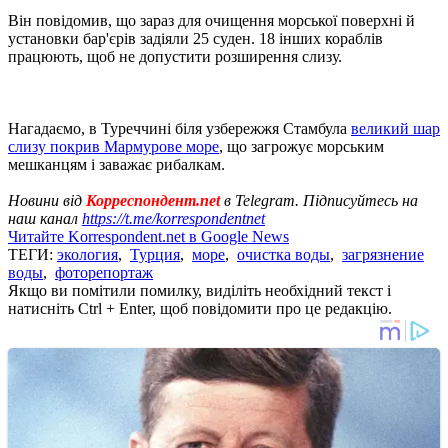
Він повідомив, що зараз для очищення морської поверхні й
установки бар'єрів задіяли 25 суден. 18 інших кораблів
працюють, щоб не допустити розширення слизу.
Нагадаємо, в Туреччині біля узбережжя Стамбула
великий шар
слизу покрив Мармурове море
, що загрожує морським
мешканцям і заважає рибалкам.
Новини від
Корреспондент.net
в Telegram. Підписуйтесь на
наш канал
https://t.me/korrespondentnet
Читайте Korrespondent.net в Google News
ТЕГИ:
экология
,
Турция
,
море
,
очистка воды
,
загрязнение
воды
,
фоторепортаж
Якщо ви помітили помилку, виділіть необхідний текст і
натисніть Ctrl + Enter, щоб повідомити про це редакцію.