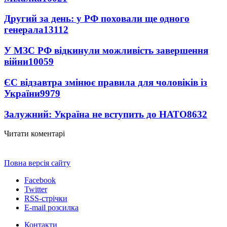
Другий за день: у РФ поховали ще одного
генерала
13112
У МЗС РФ відкинули можливість завершення
війни
10059
ЄС відзавтра змінює правила для чоловіків із
України
9979
Залужний: Україна не вступить до НАТО
8632
Читати коментарі
Повна версія сайту
Facebook
Twitter
RSS-стрічки
E-mail розсилка
Контакти