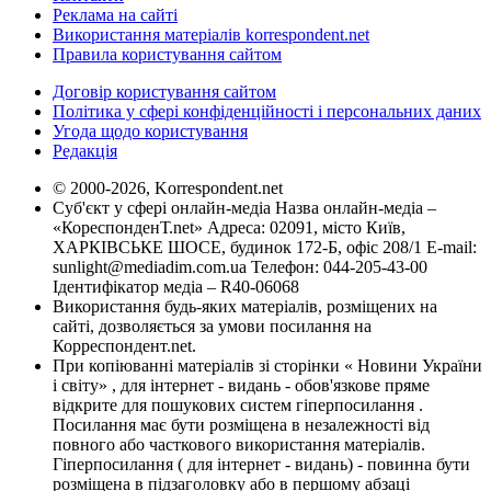
Реклама на сайті
Використання матеріалів korrespondent.net
Правила користування сайтом
Договір користування сайтом
Політика у сфері конфіденційності і персональних даних
Угода щодо користування
Редакція
© 2000-2026, Korrespondent.net
Суб'єкт у сфері онлайн-медіа Назва онлайн-медіа –
«КореспонденТ.net» Адреса: 02091, місто Київ,
ХАРКІВСЬКЕ ШОСЕ, будинок 172-Б, офіс 208/1 E-mail:
sunlight@mediadim.com.ua
Телефон: 044-205-43-00
Ідентифікатор медіа – R40-06068
Використання будь-яких матеріалів, розміщених на
сайті, дозволяється за умови посилання на
Корреспондент.net.
При копіюванні матеріалів зі сторінки « Новини України
і світу» , для інтернет - видань - обов'язкове пряме
відкрите для пошукових систем гіперпосилання .
Посилання має бути розміщена в незалежності від
повного або часткового використання матеріалів.
Гіперпосилання ( для інтернет - видань) - повинна бути
розміщена в підзаголовку або в першому абзаці