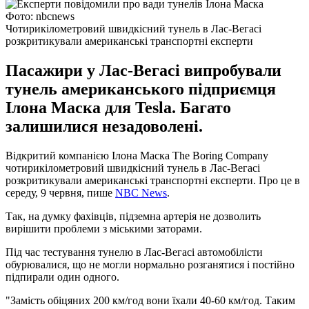
Фото: nbcnews
Чотирикілометровий швидкісний тунель в Лас-Вегасі
розкритикували американські транспортні експерти
Пасажири у Лас-Вегасі випробували
тунель американського підприємця
Ілона Маска для Tesla. Багато
залишилися незадоволені.
Відкритий компанією Ілона Маска The Boring Company
чотирикілометровий швидкісний тунель в Лас-Вегасі
розкритикували американські транспортні експерти. Про це в
середу, 9 червня, пише
NBC News
.
Так, на думку фахівців, підземна артерія не дозволить
вирішити проблеми з міськими заторами.
Під час тестування тунелю в Лас-Вегасі автомобілісти
обурювалися, що не могли нормально розганятися і постійно
підпирали один одного.
"Замість обіцяних 200 км/год вони їхали 40-60 км/год. Таким