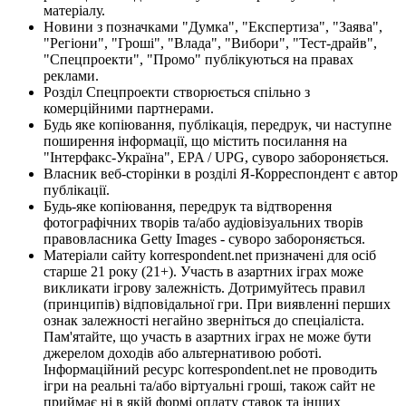
матеріалу.
Новини з позначками "Думка", "Експертиза", "Заява",
"Регіони", "Гроші", "Влада", "Вибори", "Тест-драйв",
"Спецпроекти", "Промо" публікуються на правах
реклами.
Розділ Спецпроекти створюється спільно з
комерційними партнерами.
Будь яке копіювання, публікація, передрук, чи наступне
поширення інформації, що містить посилання на
"Інтерфакс-Україна", EPA / UPG, суворо забороняється.
Власник веб-сторінки в розділі Я-Корреспондент є автор
публікації.
Будь-яке копіювання, передрук та відтворення
фотографічних творів та/або аудіовізуальних творів
правовласника Getty Images - суворо забороняється.
Матеріали сайту korrespondent.net призначені для осіб
старше 21 року (21+). Участь в азартних іграх може
викликати ігрову залежність. Дотримуйтесь правил
(принципів) відповідальної гри. При виявленні перших
ознак залежності негайно зверніться до спеціаліста.
Пам'ятайте, що участь в азартних іграх не може бути
джерелом доходів або альтернативою роботі.
Інформаційний ресурс korrespondent.net не проводить
ігри на реальні та/або віртуальні гроші, також сайт не
приймає ні в якій формі оплату ставок та інших