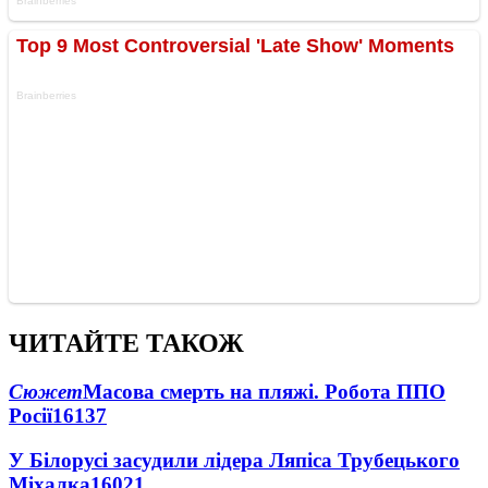
ЧИТАЙТЕ ТАКОЖ
Сюжет
Масова смерть на пляжі. Робота ППО
Росії
16137
У Білорусі засудили лідера Ляпіса Трубецького
Міхалка
16021