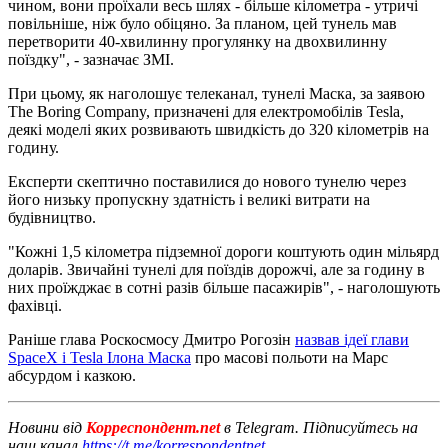
чином, вони проїхали весь шлях - більше кілометра - утричі
повільніше, ніж було обіцяно. За планом, цей тунель мав
перетворити 40-хвилинну прогулянку на двохвилинну
поїздку", - зазначає ЗМІ.
При цьому, як наголошує телеканал, тунелі Маска, за заявою
The Boring Company, призначені для електромобілів Tesla,
деякі моделі яких розвивають швидкість до 320 кілометрів на
годину.
Експерти скептично поставилися до нового тунелю через
його низьку пропускну здатність і великі витрати на
будівництво.
"Кожні 1,5 кілометра підземної дороги коштують один мільярд
доларів. Звичайні тунелі для поїздів дорожчі, але за годину в
них проїжджає в сотні разів більше пасажирів", - наголошують
фахівці.
Раніше глава Роскосмосу Дмитро Рогозін
назвав ідеї глави
SpaceX і Tesla Ілона Маска
про масові польоти на Марс
абсурдом і казкою.
Новини від
Корреспондент.net
в Telegram. Підписуйтесь на
наш канал
https://t.me/korrespondentnet