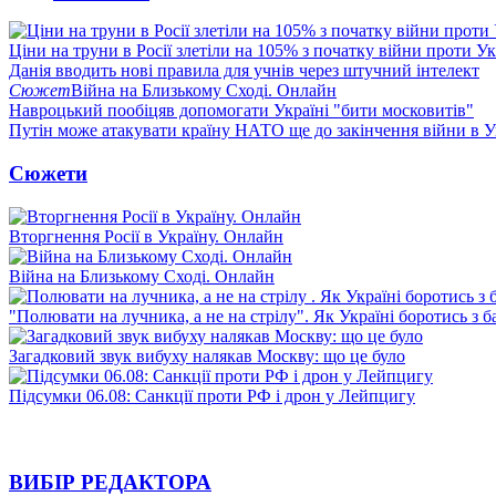
Ціни на труни в Росії злетіли на 105% з початку війни проти У
Данія вводить нові правила для учнів через штучний інтелект
Сюжет
Війна на Близькому Сході. Онлайн
Навроцький пообіцяв допомогати Україні "бити московитів"
Путін може атакувати країну НАТО ще до закінчення війни в Ук
Сюжети
Вторгнення Росії в Україну. Онлайн
Війна на Близькому Сході. Онлайн
"Полювати на лучника, а не на стрілу". Як Україні боротись з 
Загадковий звук вибуху налякав Москву: що це було
Підсумки 06.08: Санкції проти РФ і дрон у Лейпцигу
ВИБІР РЕДАКТОРА