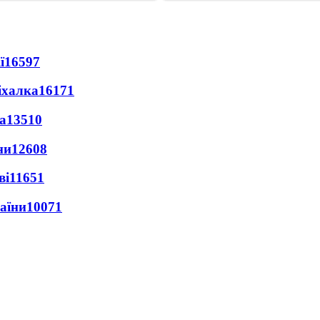
ї
16597
іхалка
16171
а
13510
ни
12608
ві
11651
раїни
10071