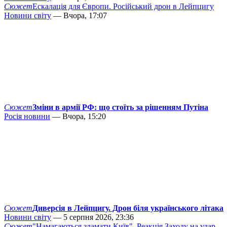
Сюжет
Ескалація для Європи. Російський дрон в Лейпцигу
Новини світу
— Вчора, 17:07
Сюжет
Зміни в армії РФ: що стоїть за рішенням Путіна
Росія новини
— Вчора, 15:20
Сюжет
Диверсія в Лейпцигу. Дрон біля українського літака
Новини світу
— 5 серпня 2026, 23:36
Сюжет
"Намагаються зламати Київ". Реакція Заходу на удар