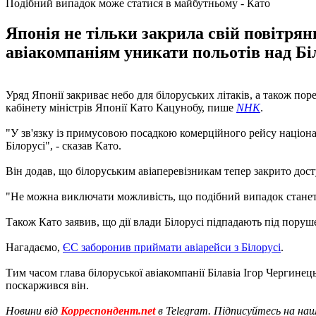
Подібний випадок може статися в майбутньому - Като
Японія не тільки закрила свій повітрян
авіакомпаніям уникати польотів над Бі
Уряд Японії закриває небо для білоруських літаків, а також по
кабінету міністрів Японії Като Кацунобу, пише
NHK
.
"У зв'язку із примусовою посадкою комерційного рейсу націон
Білорусі", - сказав Като.
Він додав, що білоруським авіаперевізникам тепер закрито дост
"Не можна виключати можливість, що подібний випадок станеть
Також Като заявив, що дії влади Білорусі підпадають під пору
Нагадаємо,
ЄС заборонив приймати авіарейси з Білорусі
.
Тим часом глава білоруської авіакомпанії Білавіа Ігор Чергинец
поскаржився він.
Новини від
Корреспондент.net
в Telegram. Підписуйтесь на на