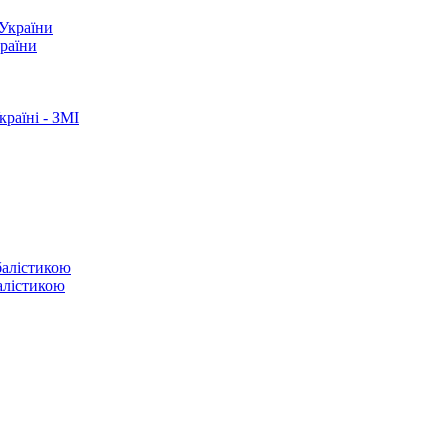
країни
раїні - ЗМІ
балістикою