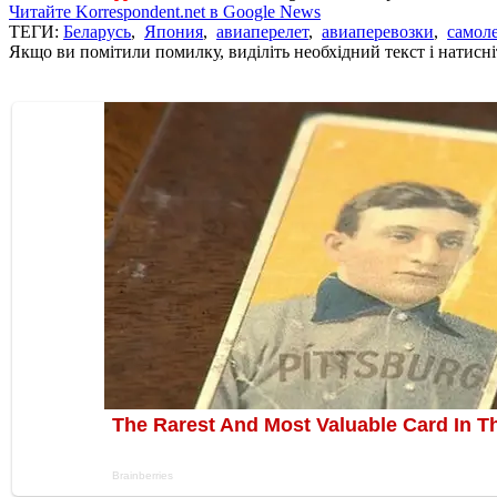
Читайте Korrespondent.net в Google News
ТЕГИ:
Беларусь
,
Япония
,
авиаперелет
,
авиаперевозки
,
самол
Якщо ви помітили помилку, виділіть необхідний текст і натисніт