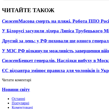
ЧИТАЙТЕ ТАКОЖ
Сюжет
Масова смерть на пляжі. Робота ППО Росі
У Білорусі засудили лідера Ляпіса Трубецького М
Другий за день: у РФ поховали ще одного генерал
У МЗС РФ відкинули можливість завершення вій
Сюжет
Бенкет генералів. Наслідки вибуху в Моск
ЄС відзавтра змінює правила для чоловіків із Ук
Читати коментарі
Новини світу
Останні
Популярні
Коментовані