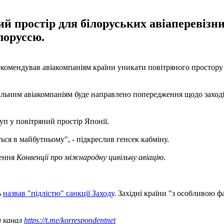
ий простір для білоруських авіаперевізни
лоруссю.
рекомендував авіакомпаніям країни уникати повітряного простору
альним авіакомпаніям буде направлено попередження щодо заходів
уп у повітряний простір Японії.
ся в майбутньому", - підкреслив генсек кабміну.
шення
Конвенції про міжнародну цивільну авіацію
.
ь
назвав "підлістю" санкції Заходу
. Західні країни "з особливою 
ш канал
https://t.me/korrespondentnet