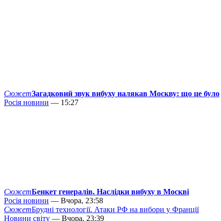
Сюжет
Загадковий звук вибуху налякав Москву: що це було
Росія новини
— 15:27
Сюжет
Бенкет генералів. Наслідки вибуху в Москві
Росія новини
— Вчора, 23:58
Сюжет
Брудні технології. Атаки РФ на вибори у Франції
Новини світу
— Вчора, 23:39