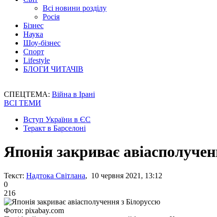
Всі новини розділу
Росія
Бізнес
Наука
Шоу-бізнес
Спорт
Lifestyle
БЛОГИ ЧИТАЧІВ
СПЕЦТЕМА:
Війна в Ірані
ВСІ ТЕМИ
Вступ України в ЄС
Теракт в Барселоні
Японія закриває авіасполучен
Текст:
Надтока Світлана
, 10 червня 2021, 13:12
0
216
Фото: pixabay.com