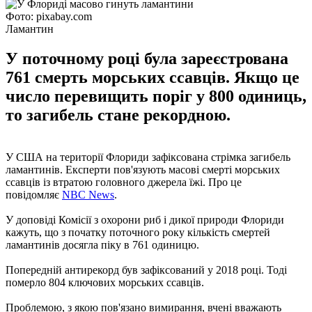
Фото: pixabay.com
Ламантин
У поточному році була зареєстрована
761 смерть морських ссавців. Якщо це
число перевищить поріг у 800 одиниць,
то загибель стане рекордною.
У США на території Флориди зафіксована стрімка загибель
ламантинів. Експерти пов'язують масові смерті морських
ссавців із втратою головного джерела їжі. Про це
повідомляє
NBC News
.
У доповіді Комісії з охорони риб і дикої природи Флориди
кажуть, що з початку поточного року кількість смертей
ламантинів досягла піку в 761 одиницю.
Попередній антирекорд був зафіксований у 2018 році. Тоді
померло 804 ключових морських ссавців.
Проблемою, з якою пов'язано вимирання, вчені вважають