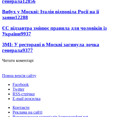
генерала
12856
Вибух у Москві: Італія відповіла Росії на її
заяви
12288
ЄС відзавтра змінює правила для чоловіків із
України
9937
ЗМІ: У ресторані в Москві загинула дочка
генерала
9377
Читати коментарі
Повна версія сайту
Facebook
Twitter
RSS-стрічки
E-mail розсилка
Контакти
Реклама на сайті
Використання матеріалів korrespondent.net