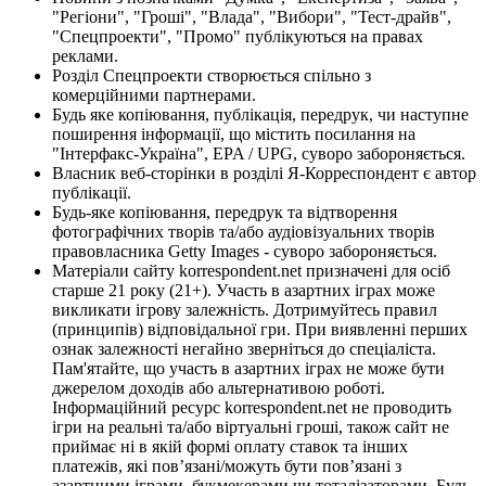
"Регіони", "Гроші", "Влада", "Вибори", "Тест-драйв",
"Спецпроекти", "Промо" публікуються на правах
реклами.
Розділ Спецпроекти створюється спільно з
комерційними партнерами.
Будь яке копіювання, публікація, передрук, чи наступне
поширення інформації, що містить посилання на
"Інтерфакс-Україна", EPA / UPG, суворо забороняється.
Власник веб-сторінки в розділі Я-Корреспондент є автор
публікації.
Будь-яке копіювання, передрук та відтворення
фотографічних творів та/або аудіовізуальних творів
правовласника Getty Images - суворо забороняється.
Матеріали сайту korrespondent.net призначені для осіб
старше 21 року (21+). Участь в азартних іграх може
викликати ігрову залежність. Дотримуйтесь правил
(принципів) відповідальної гри. При виявленні перших
ознак залежності негайно зверніться до спеціаліста.
Пам'ятайте, що участь в азартних іграх не може бути
джерелом доходів або альтернативою роботі.
Інформаційний ресурс korrespondent.net не проводить
ігри на реальні та/або віртуальні гроші, також сайт не
приймає ні в якій формі оплату ставок та інших
платежів, які пов’язані/можуть бути пов’язані з
азартними іграми, букмекерами чи тоталізаторами. Будь-