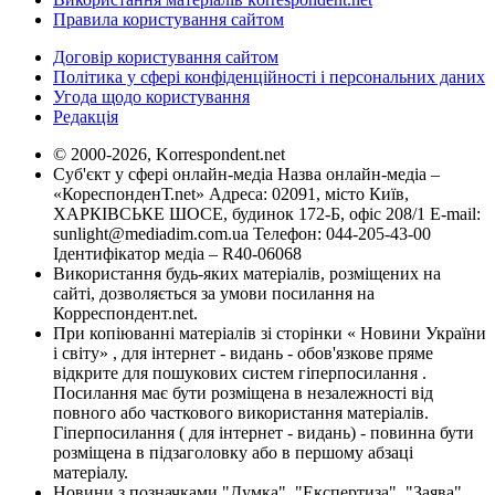
Правила користування сайтом
Договір користування сайтом
Політика у сфері конфіденційності і персональних даних
Угода щодо користування
Редакція
© 2000-2026, Korrespondent.net
Суб'єкт у сфері онлайн-медіа Назва онлайн-медіа –
«КореспонденТ.net» Адреса: 02091, місто Київ,
ХАРКІВСЬКЕ ШОСЕ, будинок 172-Б, офіс 208/1 E-mail:
sunlight@mediadim.com.ua
Телефон: 044-205-43-00
Ідентифікатор медіа – R40-06068
Використання будь-яких матеріалів, розміщених на
сайті, дозволяється за умови посилання на
Корреспондент.net.
При копіюванні матеріалів зі сторінки « Новини України
і світу» , для інтернет - видань - обов'язкове пряме
відкрите для пошукових систем гіперпосилання .
Посилання має бути розміщена в незалежності від
повного або часткового використання матеріалів.
Гіперпосилання ( для інтернет - видань) - повинна бути
розміщена в підзаголовку або в першому абзаці
матеріалу.
Новини з позначками "Думка", "Експертиза", "Заява",