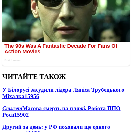
ЧИТАЙТЕ ТАКОЖ
У Білорусі засудили лідера Ляпіса Трубецького
Міхалка
15956
Сюжет
Масова смерть на пляжі. Робота ППО
Росії
15902
Другий за день: у РФ поховали ще одного