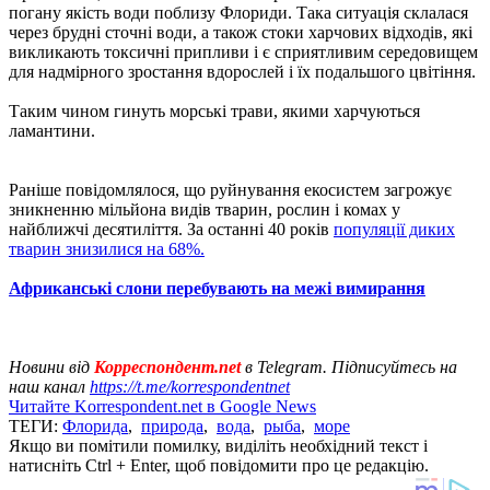
погану якість води поблизу Флориди. Така ситуація склалася
через брудні сточні води, а також стоки харчових відходів, які
викликають токсичні припливи і є сприятливим середовищем
для надмірного зростання вдорослей і їх подальшого цвітіння.
Таким чином гинуть морські трави, якими харчуються
ламантини.
Раніше повідомлялося, що руйнування екосистем загрожує
зникненню мільйона видів тварин, рослин і комах у
найближчі десятиліття. За останні 40 років
популяції диких
тварин знизилися на 68%.
Африканські слони перебувають на межі вимирання
Новини від
Корреспондент.net
в Telegram. Підписуйтесь на
наш канал
https://t.me/korrespondentnet
Читайте Korrespondent.net в Google News
ТЕГИ:
Флорида
,
природа
,
вода
,
рыба
,
море
Якщо ви помітили помилку, виділіть необхідний текст і
натисніть Ctrl + Enter, щоб повідомити про це редакцію.