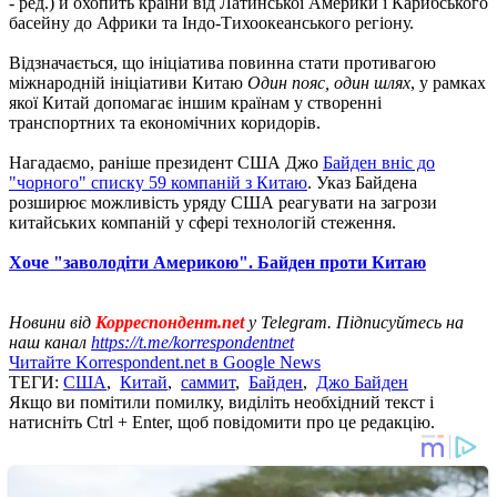
- ред.) й охопить країни від Латинської Америки і Карибського
басейну до Африки та Індо-Тихоокеанського регіону.
Відзначається, що ініціатива повинна стати противагою
міжнародній ініціативи Китаю
Один пояс, один шлях
, у рамках
якої Китай допомагає іншим країнам у створенні
транспортних та економічних коридорів.
Нагадаємо, раніше президент США Джо
Байден вніс до
"чорного" списку 59 компаній з Китаю
. Указ Байдена
розширює можливість уряду США реагувати на загрози
китайських компаній у сфері технологій стеження.
Хоче "заволодіти Америкою". Байден проти Китаю
Новини від
Корреспондент.net
у Telegram. Підписуйтесь на
наш канал
https://t.me/korrespondentnet
Читайте Korrespondent.net в Google News
ТЕГИ:
США
,
Китай
,
саммит
,
Байден
,
Джо Байден
Якщо ви помітили помилку, виділіть необхідний текст і
натисніть Ctrl + Enter, щоб повідомити про це редакцію.