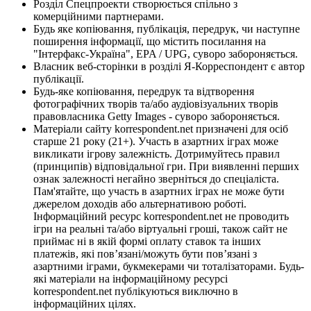
Розділ Спецпроекти створюється спільно з
комерційними партнерами.
Будь яке копіювання, публікація, передрук, чи наступне
поширення інформації, що містить посилання на
"Інтерфакс-Україна", EPA / UPG, суворо забороняється.
Власник веб-сторінки в розділі Я-Корреспондент є автор
публікації.
Будь-яке копіювання, передрук та відтворення
фотографічних творів та/або аудіовізуальних творів
правовласника Getty Images - суворо забороняється.
Матеріали сайту korrespondent.net призначені для осіб
старше 21 року (21+). Участь в азартних іграх може
викликати ігрову залежність. Дотримуйтесь правил
(принципів) відповідальної гри. При виявленні перших
ознак залежності негайно зверніться до спеціаліста.
Пам'ятайте, що участь в азартних іграх не може бути
джерелом доходів або альтернативою роботі.
Інформаційний ресурс korrespondent.net не проводить
ігри на реальні та/або віртуальні гроші, також сайт не
приймає ні в якій формі оплату ставок та інших
платежів, які пов’язані/можуть бути пов’язані з
азартними іграми, букмекерами чи тоталізаторами. Будь-
які матеріали на інформаційному ресурсі
korrespondent.net публікуються виключно в
інформаційних цілях.