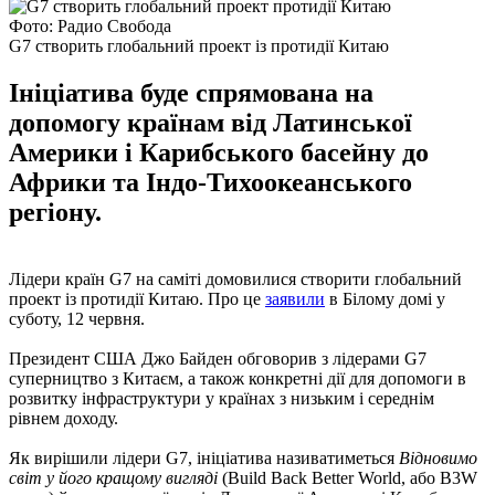
Фото: Радио Свобода
G7 створить глобальний проект із протидії Китаю
Ініціатива буде спрямована на
допомогу країнам від Латинської
Америки і Карибського басейну до
Африки та Індо-Тихоокеанського
регіону.
Лідери країн G7 на саміті домовилися створити глобальний
проект із протидії Китаю. Про це
заявили
в Білому домі у
суботу, 12 червня.
Президент США Джо Байден обговорив з лідерами G7
суперництво з Китаєм, а також конкретні дії для допомоги в
розвитку інфраструктури у країнах з низьким і середнім
рівнем доходу.
Як вирішили лідери G7, ініціатива називатиметься
Відновимо
світ у його кращому вигляді
(Build Back Better World, або B3W