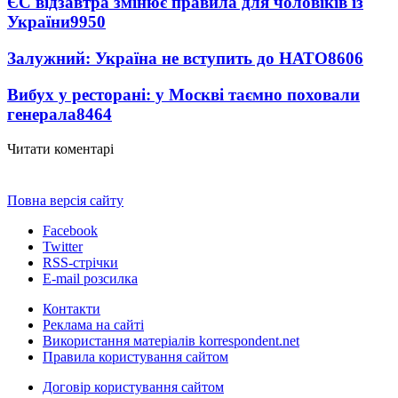
ЄС відзавтра змінює правила для чоловіків із
України
9950
Залужний: Україна не вступить до НАТО
8606
Вибух у ресторані: у Москві таємно поховали
генерала
8464
Читати коментарі
Повна версія сайту
Facebook
Twitter
RSS-стрічки
E-mail розсилка
Контакти
Реклама на сайті
Використання матеріалів korrespondent.net
Правила користування сайтом
Договір користування сайтом