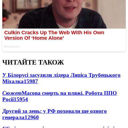
ЧИТАЙТЕ ТАКОЖ
У Білорусі засудили лідера Ляпіса Трубецького
Міхалка
15987
Сюжет
Масова смерть на пляжі. Робота ППО
Росії
15954
Другий за день: у РФ поховали ще одного
генерала
12960