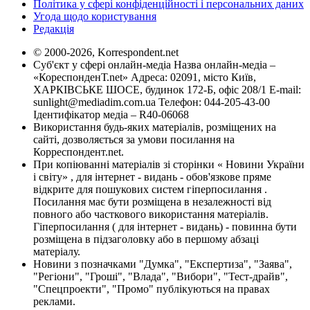
Політика у сфері конфіденційності і персональних даних
Угода щодо користування
Редакція
© 2000-2026, Korrespondent.net
Суб'єкт у сфері онлайн-медіа Назва онлайн-медіа –
«КореспонденТ.net» Адреса: 02091, місто Київ,
ХАРКІВСЬКЕ ШОСЕ, будинок 172-Б, офіс 208/1 E-mail:
sunlight@mediadim.com.ua
Телефон: 044-205-43-00
Ідентифікатор медіа – R40-06068
Використання будь-яких матеріалів, розміщених на
сайті, дозволяється за умови посилання на
Корреспондент.net.
При копіюванні матеріалів зі сторінки « Новини України
і світу» , для інтернет - видань - обов'язкове пряме
відкрите для пошукових систем гіперпосилання .
Посилання має бути розміщена в незалежності від
повного або часткового використання матеріалів.
Гіперпосилання ( для інтернет - видань) - повинна бути
розміщена в підзаголовку або в першому абзаці
матеріалу.
Новини з позначками "Думка", "Експертиза", "Заява",
"Регіони", "Гроші", "Влада", "Вибори", "Тест-драйв",
"Спецпроекти", "Промо" публікуються на правах
реклами.