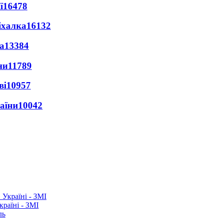
ї
16478
іхалка
16132
а
13384
ни
11789
ві
10957
раїни
10042
раїні - ЗМІ
ль