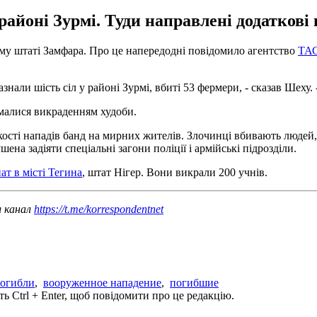
районі Зурмі. Туди направлені додаткові 
ому штаті Замфара. Про це напередодні повідомило агентство
ТА
нали шість сіл у районі Зурмі, вбиті 53 фермери, - сказав Шеху. 
ймалися викраденням худоби.
лькості нападів банд на мирних жителів. Злочинці вбивають людей
на задіяти спеціальні загони поліції і армійські підрозділи.
ат в місті Тегина
, штат Нігер. Вони викрали 200 учнів.
ш канал
https://t.me/korrespondentnet
огибли
,
вооруженное нападение
,
погибшие
ь Ctrl + Enter, щоб повідомити про це редакцію.