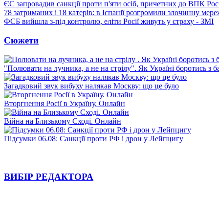
ЄС запровадив санкції проти п'яти осіб, причетних до ВПК Росі
78 затриманих і 18 катерів: в Іспанії розгромили злочинну мер
ФСБ вийшла з-під контролю, еліти Росії живуть у страху - ЗМІ
Сюжети
"Полювати на лучника, а не на стрілу". Як Україні боротись з 
Загадковий звук вибуху налякав Москву: що це було
Вторгнення Росії в Україну. Онлайн
Війна на Близькому Сході. Онлайн
Підсумки 06.08: Санкції проти РФ і дрон у Лейпцигу
ВИБІР РЕДАКТОРА