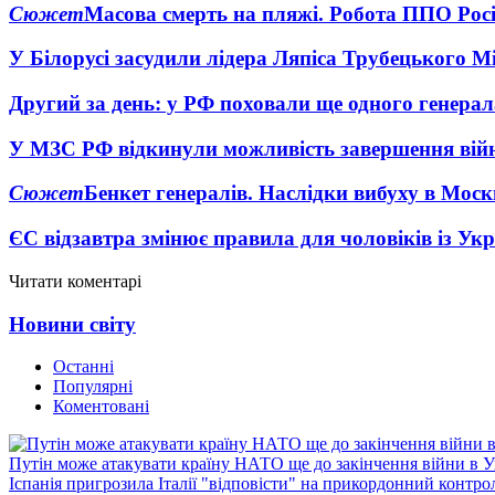
Сюжет
Масова смерть на пляжі. Робота ППО Росі
У Білорусі засудили лідера Ляпіса Трубецького М
Другий за день: у РФ поховали ще одного генерал
У МЗС РФ відкинули можливість завершення вій
Сюжет
Бенкет генералів. Наслідки вибуху в Моск
ЄС відзавтра змінює правила для чоловіків із Ук
Читати коментарі
Новини світу
Останні
Популярні
Коментовані
Путін може атакувати країну НАТО ще до закінчення війни в Ук
Іспанія пригрозила Італії "відповісти" на прикордонний контро