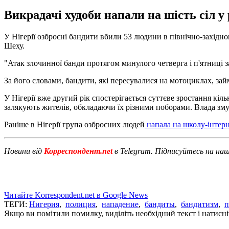
Викрадачі худоби напали на шість сіл у 
У Нігерії озброєні бандити вбили 53 людини в північно-західн
Шеху.
"Атак злочинної банди протягом минулого четверга і п'ятниці заз
За його словами, бандити, які пересувалися на мотоциклах, за
У Нігерії вже другий рік спостерігається суттєве зростання кі
залякують жителів, обкладаючи їх різними поборами. Влада змуше
Раніше в Нігерії група озброєних людей
напала на школу-інтерн
Новини від
Корреспондент.net
в Telegram. Підписуйтесь на на
Читайте Korrespondent.net в Google News
ТЕГИ:
Нигерия
,
полиция
,
нападение
,
бандиты
,
бандитизм
,
п
Якщо ви помітили помилку, виділіть необхідний текст і натисніт