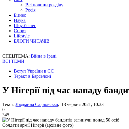
Всі новини розділу
Росія
Бізнес
Наука
Шоу-бізнес
Спорт
Lifestyle
БЛОГИ ЧИТАЧІВ
СПЕЦТЕМА:
Війна в Ірані
ВСІ ТЕМИ
Вступ України в ЄС
Теракт в Барселоні
У Нігерії під час нападу банди
Текст:
Людмила Садловська
, 13 червня 2021, 10:33
0
345
Солдати армії Нігерії (архівне фото)