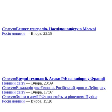
Сюжет
Бенкет генералів. Наслідки вибуху в Москві
Росія новини
— Вчора, 23:58
Сюжет
Брудні технології. Атаки РФ на вибори у Франції
Новини світу
— Вчора, 23:39
Сюжет
Ескалація для Європи. Російський дрон в Лейпцигу
Новини світу
— Вчора, 17:07
Сюжет
Зміни в армії РФ: що стоїть за рішенням Путіна
Росія новини
— Вчора, 15:20