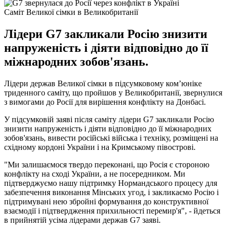
Саміт Великої сімки в Великобританії
Лідери G7 закликали Росію знизити
напруженість і діяти відповідно до її
міжнародних зобов'язань.
Лідери держав Великої сімки в підсумковому ком’юніке
триденного саміту, що пройшов у Великобританії, звернулися
з вимогами до Росії для вирішення конфлікту на Донбасі.
У підсумковій заяві після саміту лідери G7 закликали Росію
знизити напруженість і діяти відповідно до її міжнародних
зобов'язань, вивести російські війська і техніку, розміщені на
східному кордоні України і на Кримському півострові.
"Ми залишаємося твердо переконані, що Росія є стороною
конфлікту на сході України, а не посередником. Ми
підтверджуємо нашу підтримку Нормандського процесу для
забезпечення виконання Мінських угод, і закликаємо Росію і
підтримувані нею збройні формування до конструктивної
взаємодії і підтвердження прихильності перемир'я", - йдеться
в прийнятій усіма лідерами держав G7 заяві.