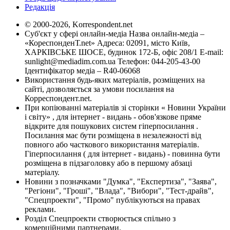
Редакція
© 2000-2026, Korrespondent.net
Суб'єкт у сфері онлайн-медіа Назва онлайн-медіа –
«КореспонденТ.net» Адреса: 02091, місто Київ,
ХАРКІВСЬКЕ ШОСЕ, будинок 172-Б, офіс 208/1 E-mail:
sunlight@mediadim.com.ua
Телефон: 044-205-43-00
Ідентифікатор медіа – R40-06068
Використання будь-яких матеріалів, розміщених на
сайті, дозволяється за умови посилання на
Корреспондент.net.
При копіюванні матеріалів зі сторінки « Новини України
і світу» , для інтернет - видань - обов'язкове пряме
відкрите для пошукових систем гіперпосилання .
Посилання має бути розміщена в незалежності від
повного або часткового використання матеріалів.
Гіперпосилання ( для інтернет - видань) - повинна бути
розміщена в підзаголовку або в першому абзаці
матеріалу.
Новини з позначками "Думка", "Експертиза", "Заява",
"Регіони", "Гроші", "Влада", "Вибори", "Тест-драйв",
"Спецпроекти", "Промо" публікуються на правах
реклами.
Розділ Спецпроекти створюється спільно з
комерційними партнерами.