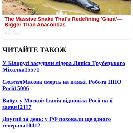
ЧИТАЙТЕ ТАКОЖ
У Білорусі засудили лідера Ляпіса Трубецького
Міхалка
15571
Сюжет
Масова смерть на пляжі. Робота ППО
Росії
15006
Вибух у Москві: Італія відповіла Росії на її
заяви
12117
Другий за день: у РФ поховали ще одного
генерала
10412