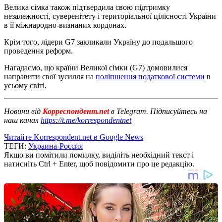
Велика сімка також підтвердила свою підтримку
незалежності, суверенітету і територіальної цілісності України
в її міжнародно-визнаних кордонах.
Крім того, лідери G7 закликали Україну до подальшого
проведення реформ.
Нагадаємо, що країни Великої сімки (G7) домовилися
направити свої зусилля на
поліпшення податкової системи
в
усьому світі.
Новини від
Корреспондент.net
в Telegram. Підписуйтесь на
наш канал
https://t.me/korrespondentnet
Читайте Korrespondent.net в Google News
ТЕГИ:
Украина-Россия
Якщо ви помітили помилку, виділіть необхідний текст і
натисніть Ctrl + Enter, щоб повідомити про це редакцію.