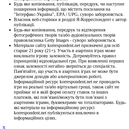
Будь яке копіювання, публікація, передрук, чи наступне
поширення інформації, що містить посилання на
"Інтерфакс-Україна", EPA / UPG, суворо забороняється.
Власник веб-сторінки в розділі Я-Корреспондент є автор
публікації.
Будь-яке копіювання, передрук та відтворення
фотографічних творів та/або аудіовізуальних творів
правовласника Getty Images - суворо забороняється.
Матеріали сайту korrespondent.net призначені для осіб
старше 21 року (21+). Участь в азартних іграх може
викликати ігрову залежність. Дотримуйтесь правил
(принципів) відповідальної гри. При виявленні перших
ознак залежності негайно зверніться до спеціаліста.
Пам'ятайте, що участь в азартних іграх не може бути
джерелом доходів або альтернативою роботі.
Інформаційний ресурс korrespondent.net не проводить
ігри на реальні та/або віртуальні гроші, також сайт не
приймає ні в якій формі оплату ставок та інших
платежів, які пов’язані/можуть бути пов’язані з
азартними іграми, букмекерами чи тоталізаторами. Будь-
які матеріали на інформаційному ресурсі
korrespondent.net публікуються виключно в
інформаційних цілях.
X