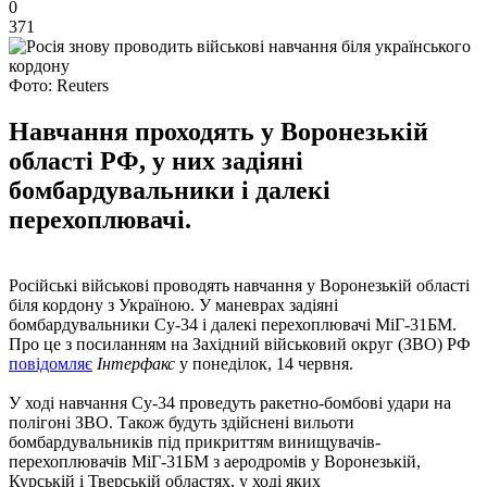
0
371
Фото: Reuters
Навчання проходять у Воронезькій
області РФ, у них задіяні
бомбардувальники і далекі
перехоплювачі.
Російські військові проводять навчання у Воронезькій області
біля кордону з Україною. У маневрах задіяні
бомбардувальники Су-34 і далекі перехоплювачі МіГ-31БМ.
Про це з посиланням на Західний військовий округ (ЗВО) РФ
повідомляє
Інтерфакс
у понеділок, 14 червня.
У ході навчання Су-34 проведуть ракетно-бомбові удари на
полігоні ЗВО. Також будуть здійснені вильоти
бомбардувальників під прикриттям винищувачів-
перехоплювачів МіГ-31БМ з аеродромів у Воронезькій,
Курській і Тверській областях, у ході яких