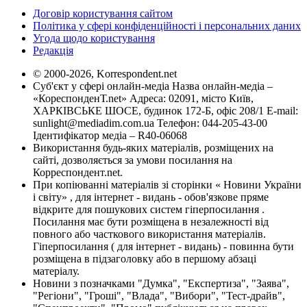
Договір користування сайтом
Політика у сфері конфіденційності і персональних даних
Угода щодо користування
Редакція
© 2000-2026, Korrespondent.net
Суб'єкт у сфері онлайн-медіа Назва онлайн-медіа –
«КореспонденТ.net» Адреса: 02091, місто Київ,
ХАРКІВСЬКЕ ШОСЕ, будинок 172-Б, офіс 208/1 E-mail:
sunlight@mediadim.com.ua
Телефон: 044-205-43-00
Ідентифікатор медіа – R40-06068
Використання будь-яких матеріалів, розміщених на
сайті, дозволяється за умови посилання на
Корреспондент.net.
При копіюванні матеріалів зі сторінки « Новини України
і світу» , для інтернет - видань - обов'язкове пряме
відкрите для пошукових систем гіперпосилання .
Посилання має бути розміщена в незалежності від
повного або часткового використання матеріалів.
Гіперпосилання ( для інтернет - видань) - повинна бути
розміщена в підзаголовку або в першому абзаці
матеріалу.
Новини з позначками "Думка", "Експертиза", "Заява",
"Регіони", "Гроші", "Влада", "Вибори", "Тест-драйв",