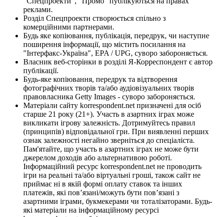
"Спецпроекти", "Промо" публікуються на правах
реклами.
Розділ Спецпроекти створюється спільно з
комерційними партнерами.
Будь яке копіювання, публікація, передрук, чи наступне
поширення інформації, що містить посилання на
"Інтерфакс-Україна", EPA / UPG, суворо забороняється.
Власник веб-сторінки в розділі Я-Корреспондент є автор
публікації.
Будь-яке копіювання, передрук та відтворення
фотографічних творів та/або аудіовізуальних творів
правовласника Getty Images - суворо забороняється.
Матеріали сайту korrespondent.net призначені для осіб
старше 21 року (21+). Участь в азартних іграх може
викликати ігрову залежність. Дотримуйтесь правил
(принципів) відповідальної гри. При виявленні перших
ознак залежності негайно зверніться до спеціаліста.
Пам'ятайте, що участь в азартних іграх не може бути
джерелом доходів або альтернативою роботі.
Інформаційний ресурс korrespondent.net не проводить
ігри на реальні та/або віртуальні гроші, також сайт не
приймає ні в якій формі оплату ставок та інших
платежів, які пов’язані/можуть бути пов’язані з
азартними іграми, букмекерами чи тоталізаторами. Будь-
які матеріали на інформаційному ресурсі