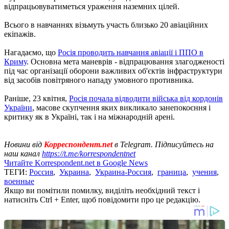
відпрацьовуватиметься ураження наземних цілей.
Всього в навчаннях візьмуть участь близько 20 авіаційних
екіпажів.
Нагадаємо, що
Росія проводить навчання авіації і ППО в
Криму
. Основна мета маневрів - відпрацювання злагодженості
під час організації оборони важливих об'єктів інфраструктури
від засобів повітряного нападу умовного противника.
Раніше, 23 квітня,
Росія почала відводити війська від кордонів
України
, масове скупчення яких викликало занепокоєння і
критику як в Україні, так і на міжнародній арені.
Новини від
Корреспондент.net
в Telegram. Підписуйтесь на
наш канал
https://t.me/korrespondentnet
Читайте Korrespondent.net в Google News
ТЕГИ:
Россия
,
Украина
,
Украина-Россия
,
граница
,
учения
,
военные
Якщо ви помітили помилку, виділіть необхідний текст і
натисніть Ctrl + Enter, щоб повідомити про це редакцію.