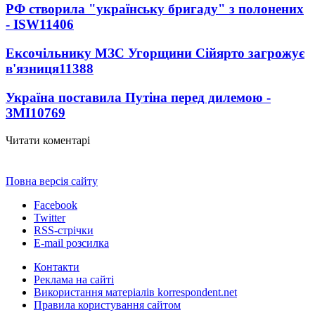
РФ створила "українську бригаду" з полонених
- ISW
11406
Ексочільнику МЗС Угорщини Сійярто загрожує
в'язниця
11388
Україна поставила Путіна перед дилемою -
ЗМІ
10769
Читати коментарі
Повна версія сайту
Facebook
Twitter
RSS-стрічки
E-mail розсилка
Контакти
Реклама на сайті
Використання матеріалів korrespondent.net
Правила користування сайтом