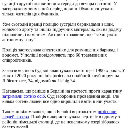
вулиці з другої половини дня середи до вечора п'ятниці. У
загороджену зону в цей період повинні були пропускати
тільки жителів цих будинків.
Уже сьогодні вранці поліцію зустріли барикадами з шин,
колючого дроту та інших підручних матеріалів, які на додачу
підпалили, і камінням. Активісти заявили, що "захищають
автономну зону".
Поліція застосувала спецтехніку для розчищення барикад і
водомет. У поліції повідомляють про 60 травмованих
співробітників.
Зазначимо, що в будівлі влаштували сквот ще з 1990-х років. У
жовтні 2020 року поліція розігнала подібний клуб поруч на
Лібігштрасе, 34, відомий як Liebig 34.
Нагадаємо, що раніше в Берліні на протесті проти карантину
затримали сотню осіб
. Суд заборонив проведення акції, але
кілька сотень людей все одно вирішили взяти в ній участь.
Також повідомлялося, що в Берліні вертольотом
розігнали
людей з озера
. Поліція використовувала вертоліт в одному з
районів німецької столиці, де на невеликому озері зібралося
багато людей.