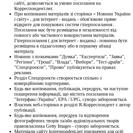
сайті, дозволяється за умови посилання на
Корреспондент.net.
При копіюванні матеріалів зі сторінки « Новини України
і світу» , для інтернет - видань - обов'язкове пряме
відкрите для пошукових систем гіперпосилання .
Посилання має бути розміщена в незалежності від
повного або часткового використання матеріалів.
Гіперпосилання ( для інтернет - видань) - повинна бути
розміщена в підзаголовку або в першому абзаці
матеріалу.
Новини з позначками "Думка", "Експертиза", "Заява",
"Регіони", "Гроші", "Влада", "Вибори", "Тест-драйв",
"Спецпроекти", "Промо" публікуються на правах
реклами.
Розділ Спецпроекти створюється спільно з
комерційними партнерами.
Будь яке копіювання, публікація, передрук, чи наступне
поширення інформації, що містить посилання на
"Інтерфакс-Україна", EPA / UPG, суворо забороняється.
Власник веб-сторінки в розділі Я-Корреспондент є автор
публікації.
Будь-яке копіювання, передрук та відтворення
фотографічних творів та/або аудіовізуальних творів
правовласника Getty Images - суворо забороняється.
Матеріали сайту korrespondent.net призначені для осіб