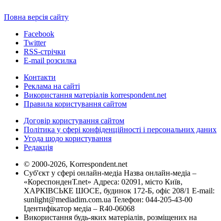
Повна версія сайту
Facebook
Twitter
RSS-стрічки
E-mail розсилка
Контакти
Реклама на сайті
Використання матеріалів korrespondent.net
Правила користування сайтом
Договір користування сайтом
Політика у сфері конфіденційності і персональних даних
Угода щодо користування
Редакція
© 2000-2026, Korrespondent.net
Суб'єкт у сфері онлайн-медіа Назва онлайн-медіа –
«КореспонденТ.net» Адреса: 02091, місто Київ,
ХАРКІВСЬКЕ ШОСЕ, будинок 172-Б, офіс 208/1 E-mail:
sunlight@mediadim.com.ua
Телефон: 044-205-43-00
Ідентифікатор медіа – R40-06068
Використання будь-яких матеріалів, розміщених на