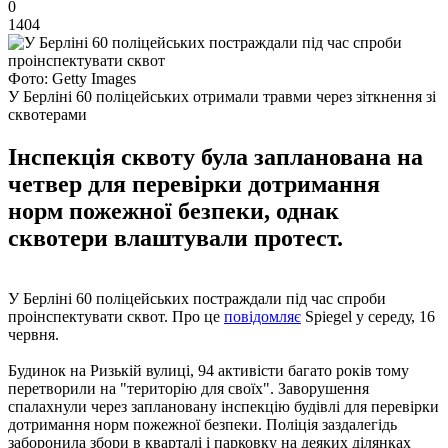
0
1404
Фото: Getty Images
У Берліні 60 поліцейських отримали травми через зіткнення зі
сквотерами
Інспекція сквоту була запланована на
четвер для перевірки дотримання
норм пожежної безпеки, однак
сквотери влаштували протест.
У Берліні 60 поліцейських постраждали під час спроби
проінспектувати сквот. Про це
повідомляє
Spiegel у середу, 16
червня.
Будинок на Ризькій вулиці, 94 активісти багато років тому
перетворили на "територію для своїх". Заворушення
спалахнули через заплановану інспекцію будівлі для перевірки
дотримання норм пожежної безпеки. Поліція заздалегідь
заборонила збори в кварталі і парковку на деяких ділянках