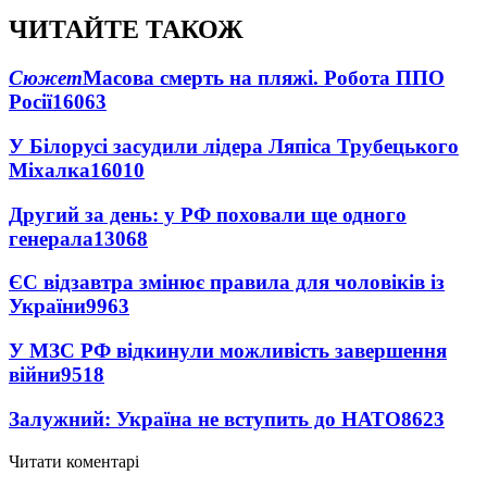
ЧИТАЙТЕ ТАКОЖ
Сюжет
Масова смерть на пляжі. Робота ППО
Росії
16063
У Білорусі засудили лідера Ляпіса Трубецького
Міхалка
16010
Другий за день: у РФ поховали ще одного
генерала
13068
ЄС відзавтра змінює правила для чоловіків із
України
9963
У МЗС РФ відкинули можливість завершення
війни
9518
Залужний: Україна не вступить до НАТО
8623
Читати коментарі