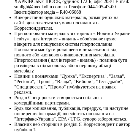
ХАРКІВСЬКЕ ШОСЕ, будинок 172-Б, офіс 208/1 E-mail:
sunlight@mediadim.com.ua
Телефон: 044-205-43-00
Ідентифікатор медіа – R40-06068
Використання будь-яких матеріалів, розміщених на
сайті, дозволяється за умови посилання на
Корреспондент.net.
При копіюванні матеріалів зі сторінки « Новини України
і світу» , для інтернет - видань - обов'язкове пряме
відкрите для пошукових систем гіперпосилання .
Посилання має бути розміщена в незалежності від
повного або часткового використання матеріалів.
Гіперпосилання ( для інтернет - видань) - повинна бути
розміщена в підзаголовку або в першому абзаці
матеріалу.
Новини з позначками "Думка", "Експертиза", "Заява",
"Регіони", "Гроші", "Влада", "Вибори", "Тест-драйв",
"Спецпроекти", "Промо" публікуються на правах
реклами.
Розділ Спецпроекти створюється спільно з
комерційними партнерами.
Будь яке копіювання, публікація, передрук, чи наступне
поширення інформації, що містить посилання на
"Інтерфакс-Україна", EPA / UPG, суворо забороняється.
Власник веб-сторінки в розділі Я-Корреспондент є автор
публікації.