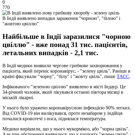
0
770
В Індії виявлено випадки зараження "чорною", "білою" і
"жовтою цвіллю"
Найбільше в Індії заразилися "чорною
цвіллю" - вже понад 31 тис. пацієнтів,
летальних випадків - 2,1 тис.
В Індії медики виявили чергове грибкове захворювання у
пацієнта, який переніс коронавірус, - "зелену цвіль". Раніше в
країні фіксували "чорну", "білу" і "жовту цвіль", пише
ТАСС
.
Інфікованого "зеленою цвіллю" виявлено в місті Індаур. Це
34-річний чоловік, який лікувався останні півтора місяці в
міській лікарні.
У нього було уражено коронавірусною інфекцією 90% легких.
Від COVID-19 він вилікувався, проте незабаром у індійця
почалися кровотечі з носа, піднялася температура.
Медики вирішили, що у нього мукормікоз, або "чорна цвіль".
Але при обстеженні виявилося, що у пацієнта "зелена цвіль" -