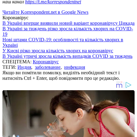
наш канал
https://t.me/korrespondentnet
Читайте Korrespondent.net в Google News
Коронавірус
В Україні вперше виявили новий варіант коронавірусу Цикада
В Україні за тиждень різко зросла кількість хворих на COVID-
19
Нові штами COVID-19: особливості та кількість хворих в
Україні
У Києві різко зросла кількість хворих на коронавірус
В Україні утричі зросла кількість випадків COVID за тиждень
СПЕЦТЕМА:
Коронавірус
ТЕГИ:
Индия
,
заболевание
,
инфекция
Якщо ви помітили помилку, виділіть необхідний текст і
натисніть Ctrl + Enter, щоб повідомити про це редакцію.