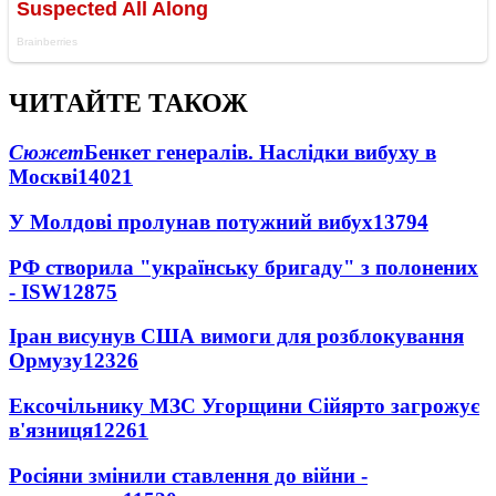
ЧИТАЙТЕ ТАКОЖ
Сюжет
Бенкет генералів. Наслідки вибуху в
Москві
14021
У Молдові пролунав потужний вибух
13794
РФ створила "українську бригаду" з полонених
- ISW
12875
Іран висунув США вимоги для розблокування
Ормузу
12326
Ексочільнику МЗС Угорщини Сійярто загрожує
в'язниця
12261
Росіяни змінили ставлення до війни -