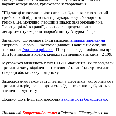
варіант аспергільоза, грибкового захворювання.
"Під час діагностики в його легенях було виявлено зелений
грибок, який відрізняється від мукормікозу, або чорного
грибка. Це, можливо, перший випадок захворювання на
"зелену цвіль" в країні", - розповіла представниця
департаменту охорони здоров'я штату Апурва Тіварі.
Зазначимо, що раніше в Індії виявлені
випадки зараження
"чорною", "білою" і "жовтою цвіллю". Найбільше осіб, які
заразилися
"чорною цвіллю"
: 11 червня влада повідомила про
31 216 випадків в країні, кількість летальних випадків - 2 109.
Мукормікоз виявляють у тих COVID-пацієнтів, які перебували
тривалий час у відділенні інтенсивної терапії та отримували
стероїди або кисневу підтримку.
Захворювання також зустрічається у діабетиків, які отримують
тривалий період великі дози стероїдів, через що відбувається
зниження імунітету.
Додамо, що в Індії всіх дорослих
вакцинують безкоштовно
.
Новини від
Корреспондент.net
в Telegram. Підписуйтесь на