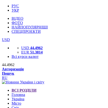
РУС
УКР
ВІДЕО
ФОТО
НАЙПОПУЛЯРНІШІ
СПЕЦПРОЕКТИ
USD
USD
44.4962
EUR
51.3814
Всі курси валют
44.4962
Авторизація
Пошук
RU
ВСІ РОЗДІЛИ
Головна
Україна
Місто
Світ