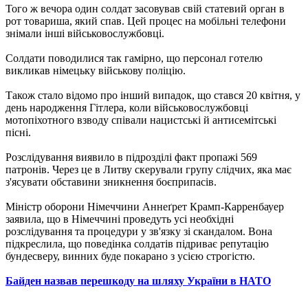
Того ж вечора один солдат засовував свій статевий орган в
рот товариша, який спав. Цей процес на мобільні телефони
знімали інші військовослужбовці.
Солдати поводилися так гамірно, що персонал готелю
викликав німецьку військову поліцію.
Також стало відомо про інший випадок, що стався 20 квітня, у
день народження Гітлера, коли військовослужбовці
мотопіхотного взводу співали нацистські й антисемітські
пісні.
Розслідування виявило в підрозділі факт пропажі 569
патронів. Через це в Литву скерували ​​групу слідчих, яка має
з'ясувати обставини зникнення боєприпасів.
Міністр оборони Німеччини Аннеґрет Крамп-Карренбауер
заявила, що в Німеччині проведуть усі необхідні
розслідування та процедури у зв'язку зі скандалом. Вона
підкреслила, що поведінка солдатів підриває репутацію
бундесверу, винних буде покарано з усією строгістю.
Байден назвав перешкоду на шляху України в НАТО