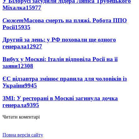
У Білорусі засудили лідера Ляпіса Трубецького
Міхалка
15977
Сюжет
Масова смерть на пляжі. Робота ППО
Росії
15935
Другий за день: у РФ поховали ще одного
генерала
12927
Вибух у Москві: Італія відповіла Росії на її
заяви
12308
ЄС відзавтра змінює правила для чоловіків із
України
9945
ЗМІ: У ресторані в Москві загинула дочка
генерала
9395
Читати коментарі
Повна версія сайту