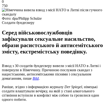
0
750
Фото: dpa/Philipp Schulze
Солдати бундесверу
Серед військовослужбовців
зафіксували сексуальне насильство,
образи расистського й антисемітського
змісту, екстремістську поведінку.
Взвод з 30 солдатів бундесверу вивели з місії НАТО в Литві і
повернули в Німеччину. Причиною послужив скандал з
нацистськими, антисемітськими піснями і сексуальним
домаганням, пише
Bild
.
Раніше, згідно з інформацією журналу
Der Spiegel
, німецькі
солдати влаштували вечірку, на якій у стані алкогольного
сп'яніння вступили в конфлікт між собою та грозилися один
одного побити.