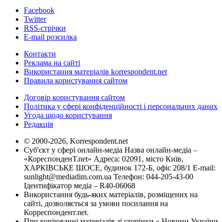
Facebook
Twitter
RSS-стрічки
E-mail розсилка
Контакти
Реклама на сайті
Використання матеріалів korrespondent.net
Правила користування сайтом
Договір користування сайтом
Політика у сфері конфіденційності і персональних даних
Угода щодо користування
Редакція
© 2000-2026, Korrespondent.net
Суб'єкт у сфері онлайн-медіа Назва онлайн-медіа –
«КореспонденТ.net» Адреса: 02091, місто Київ,
ХАРКІВСЬКЕ ШОСЕ, будинок 172-Б, офіс 208/1 E-mail:
sunlight@mediadim.com.ua
Телефон: 044-205-43-00
Ідентифікатор медіа – R40-06068
Використання будь-яких матеріалів, розміщених на
сайті, дозволяється за умови посилання на
Корреспондент.net.
При копіюванні матеріалів зі сторінки « Новини України