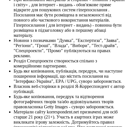
і світу» , для інтернет - видань - обов'язкове пряме
відкрите для пошукових систем гіперпосилання .
Посилання має бути розміщена в незалежності від
повного або часткового використання матеріалів.
Гіперпосилання ( для інтернет - видань) - повинна бути
розміщена в підзаголовку або в першому абзаці
матеріалу.
Новини з позначками "Думка", "Експертиза", "Заява",
"Регіони", "Гроші", "Влада", "Вибори", "Тест-драйв",
"Спецпроекти", "Промо" публікуються на правах
реклами.
Розділ Спецпроекти створюється спільно з
комерційними партнерами.
Будь яке копіювання, публікація, передрук, чи наступне
поширення інформації, що містить посилання на
"Інтерфакс-Україна", EPA / UPG, суворо забороняється.
Власник веб-сторінки в розділі Я-Корреспондент є автор
публікації.
Будь-яке копіювання, передрук та відтворення
фотографічних творів та/або аудіовізуальних творів
правовласника Getty Images - суворо забороняється.
Матеріали сайту korrespondent.net призначені для осіб
старше 21 року (21+). Участь в азартних іграх може
викликати ігрову залежність. Дотримуйтесь правил