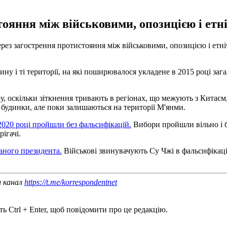
ояння між військовими, опозицією і етн
через загострення протистояння між військовими, опозицією і е
тину і ті території, на які поширювалося укладене в 2015 році з
, оскільки зіткнення тривають в регіонах, що межують з Китаєм,
 будинки, але поки залишаються на території М'янми.
2020 році пройшли без фальсифікацій.
Вибори пройшли вільно і б
ігачі.
аного президента.
Військові звинувачують Су Чжі в фальсифікаці
ш канал
https://t.me/korrespondentnet
ь Ctrl + Enter, щоб повідомити про це редакцію.