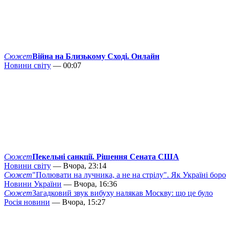
Сюжет
Війна на Близькому Сході. Онлайн
Новини світу
— 00:07
Сюжет
Пекельні санкції. Рішення Сената США
Новини світу
— Вчора, 23:14
Сюжет
"Полювати на лучника, а не на стрілу". Як Україні бор
Новини України
— Вчора, 16:36
Сюжет
Загадковий звук вибуху налякав Москву: що це було
Росія новини
— Вчора, 15:27