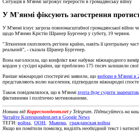
Ситуація в М'янмі загрожує перерости в громадянську війну
У М'янмі фіксують загострення протист
У М'янмі існує загроза повномасштабної громадянської війни 
щодо М'янми Крістін Шранер Бургенер у суботу, 19 червня.
"Зіткнення охоплюють регіони країни, навіть її центральну час
реальний", - сказала Шранер Бургенер.
Вона наголосила, що конфлікт вже набуває міжнародного виміру
кордон у сусідні країни, ще приблизно 175 тисяч залишили свої
Раніше міжнародні спостерігачі заявили, що
вибори в М'янмі в 
представляють волю населення, підтвердили міжнародні спостер
Також повідомлялося, що в М'янмі
хунта буде судити заарештов
фіктивними і політично мотивованими.
Новини від
Корреспондент.net
у Telegram. Підписуйтесь на на
Читайте Korrespondent.net в Google News
ТЕГИ:
война
,
ООН
,
Мьянма
,
гражданская война
Якщо ви помітили помилку, виділіть необхідний текст і натисніт