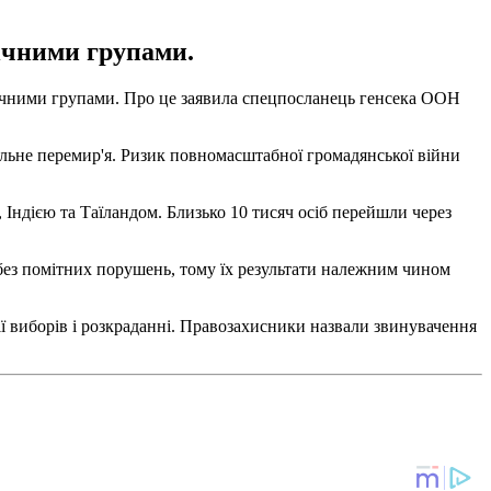
ічними групами.
тнічними групами. Про це заявила спецпосланець генсека ООН
агальне перемир'я. Ризик повномасштабної громадянської війни
 Індією та Таїландом. Близько 10 тисяч осіб перейшли через
ез помітних порушень, тому їх результати належним чином
ї виборів і розкраданні. Правозахисники назвали звинувачення