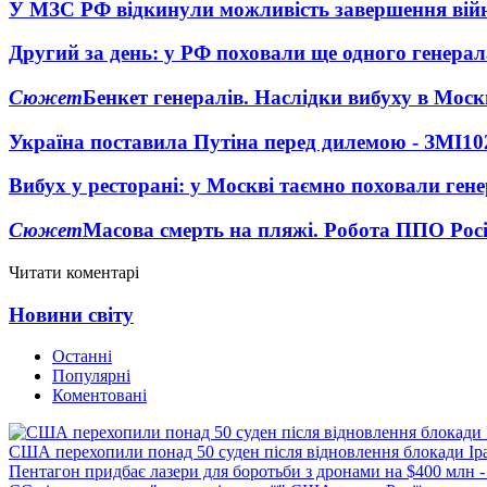
У МЗС РФ відкинули можливість завершення вій
Другий за день: у РФ поховали ще одного генерал
Сюжет
Бенкет генералів. Наслідки вибуху в Моск
Україна поставила Путіна перед дилемою - ЗМІ
10
Вибух у ресторані: у Москві таємно поховали ген
Сюжет
Масова смерть на пляжі. Робота ППО Росі
Читати коментарі
Новини світу
Останні
Популярні
Коментовані
США перехопили понад 50 суден після відновлення блокади Ір
Пентагон придбає лазери для боротьби з дронами на $400 млн -