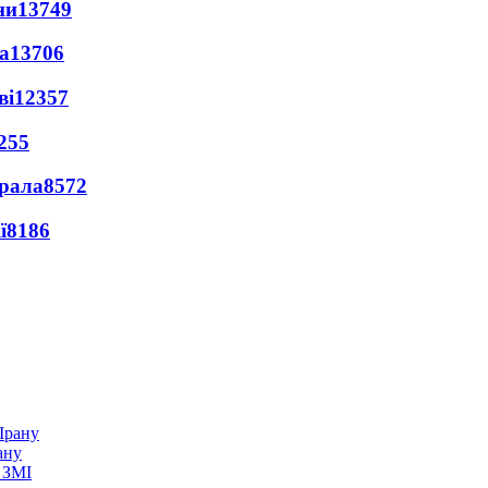
ни
13749
а
13706
ві
12357
255
ерала
8572
ї
8186
ану
 ЗМІ