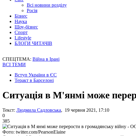
Всі новини розділу
Росія
Бізнес
Наука
Шоу-бізнес
Спорт
Lifestyle
БЛОГИ ЧИТАЧІВ
СПЕЦТЕМА:
Війна в Ірані
ВСІ ТЕМИ
Вступ України в ЄС
Теракт в Барселоні
Ситуація в М'янмі може пере
Текст:
Людмила Садловська
, 19 червня 2021, 17:10
0
385
Фото: twitter.com/PearsonElaine