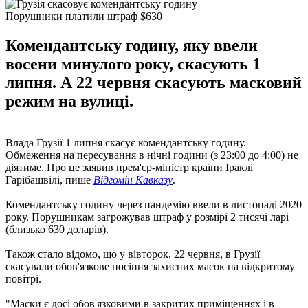
Порушники платили штраф $630
Комендантську годину, яку ввели
восени минулого року, скасують 1
липня. А 22 червня скасують масковий
режим на вулиці.
Влада Грузії 1 липня скасує комендантську годину.
Обмеження на пересування в нічні години (з 23:00 до 4:00) не
діятиме. Про це заявив прем'єр-міністр країни Іраклі
Гарібашвілі, пише
Відгомін Кавказу
.
Комендантську годину через пандемію ввели в листопаді 2020
року. Порушникам загрожував штраф у розмірі 2 тисячі ларі
(близько 630 доларів).
Також стало відомо, що у вівторок, 22 червня, в Грузії
скасували обов'язкове носіння захисних масок на відкритому
повітрі.
"Маски є досі обов'язковими в закритих приміщеннях і в