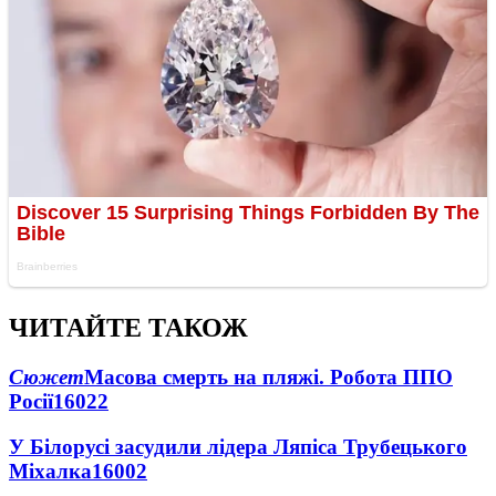
ЧИТАЙТЕ ТАКОЖ
Сюжет
Масова смерть на пляжі. Робота ППО
Росії
16022
У Білорусі засудили лідера Ляпіса Трубецького
Міхалка
16002