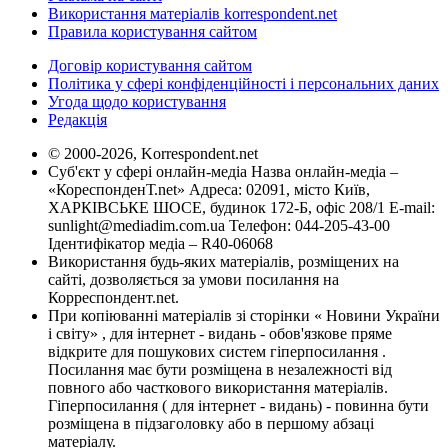
Використання матеріалів korrespondent.net
Правила користування сайтом
Договір користування сайтом
Політика у сфері конфіденційності і персональних даних
Угода щодо користування
Редакція
© 2000-2026, Korrespondent.net
Суб'єкт у сфері онлайн-медіа Назва онлайн-медіа –
«КореспонденТ.net» Адреса: 02091, місто Київ,
ХАРКІВСЬКЕ ШОСЕ, будинок 172-Б, офіс 208/1 E-mail:
sunlight@mediadim.com.ua
Телефон: 044-205-43-00
Ідентифікатор медіа – R40-06068
Використання будь-яких матеріалів, розміщених на
сайті, дозволяється за умови посилання на
Корреспондент.net.
При копіюванні матеріалів зі сторінки « Новини України
і світу» , для інтернет - видань - обов'язкове пряме
відкрите для пошукових систем гіперпосилання .
Посилання має бути розміщена в незалежності від
повного або часткового використання матеріалів.
Гіперпосилання ( для інтернет - видань) - повинна бути
розміщена в підзаголовку або в першому абзаці
матеріалу.