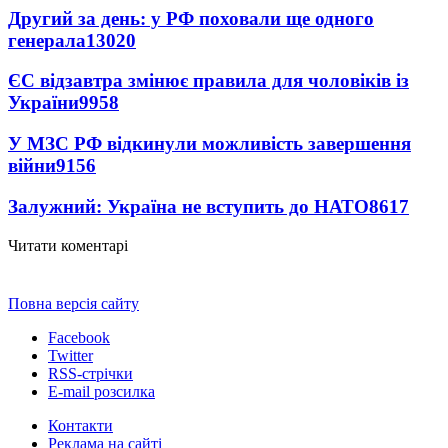
Другий за день: у РФ поховали ще одного
генерала
13020
ЄС відзавтра змінює правила для чоловіків із
України
9958
У МЗС РФ відкинули можливість завершення
війни
9156
Залужний: Україна не вступить до НАТО
8617
Читати коментарі
Повна версія сайту
Facebook
Twitter
RSS-стрічки
E-mail розсилка
Контакти
Реклама на сайті