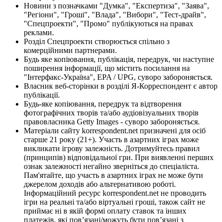
Новини з позначками "Думка", "Експертиза", "Заява",
"Регіони", "Гроші", "Влада", "Вибори", "Тест-драйв",
"Спецпроекти", "Промо" публікуються на правах
реклами.
Розділ Спецпроекти створюється спільно з
комерційними партнерами.
Будь яке копіювання, публікація, передрук, чи наступне
поширення інформації, що містить посилання на
"Інтерфакс-Україна", EPA / UPG, суворо забороняється.
Власник веб-сторінки в розділі Я-Корреспондент є автор
публікації.
Будь-яке копіювання, передрук та відтворення
фотографічних творів та/або аудіовізуальних творів
правовласника Getty Images - суворо забороняється.
Матеріали сайту korrespondent.net призначені для осіб
старше 21 року (21+). Участь в азартних іграх може
викликати ігрову залежність. Дотримуйтесь правил
(принципів) відповідальної гри. При виявленні перших
ознак залежності негайно зверніться до спеціаліста.
Пам'ятайте, що участь в азартних іграх не може бути
джерелом доходів або альтернативою роботі.
Інформаційний ресурс korrespondent.net не проводить
ігри на реальні та/або віртуальні гроші, також сайт не
приймає ні в якій формі оплату ставок та інших
платежів, які пов’язані/можуть бути пов’язані з