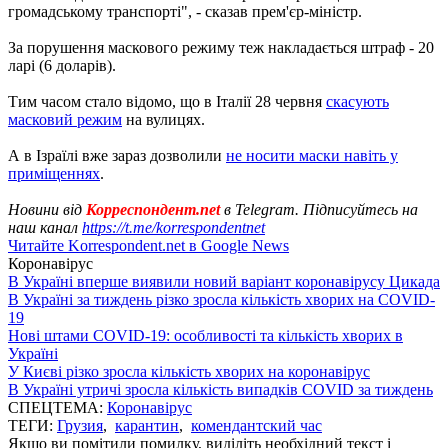
громадському транспорті", - сказав прем'єр-міністр.
За порушення маскового режиму теж накладається штраф - 20
ларі (6 доларів).
Тим часом стало відомо, що в Італії 28 червня
скасують
масковий режим
на вулицях.
А в Ізраїлі вже зараз дозволили
не носити маски навіть у
приміщеннях
.
Новини від
Корреспондент.net
в Telegram. Підписуйтесь на
наш канал
https://t.me/korrespondentnet
Читайте Korrespondent.net в Google News
Коронавірус
В Україні вперше виявили новий варіант коронавірусу Цикада
В Україні за тиждень різко зросла кількість хворих на COVID-
19
Нові штами COVID-19: особливості та кількість хворих в
Україні
У Києві різко зросла кількість хворих на коронавірус
В Україні утричі зросла кількість випадків COVID за тиждень
СПЕЦТЕМА:
Коронавірус
ТЕГИ:
Грузия
,
карантин
,
комендантский час
Якщо ви помітили помилку, виділіть необхідний текст і