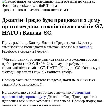
Фото: facebook.com/JustinPJTrudeau
Трюдо пішов на самоізоляцію після самітів
Джастін Трюдо буде працювати з дому
протягом двох тижнів після самітів G7,
НАТО і Канада-ЄС.
Прем'єр-міністр Канади Джастін Трюдо почав 14-денну
самоізоляцію після участі в самітах. Про це він
заявив
у
Facebook в середу, 23 червня.
"Ми всі повинні дотримуватися вказівок з охорони здоров'я,
щоб перемогти COVID-19. Ось чому я перебуваю на
карантині після самітів G7, НАТО і Канади і ЄС. Ось чому я
сьогодні здав тест Day-8", - написав Трюдо.
Прем'єр має намір працювати вдома, поки не закінчиться
термін його самоізоляції.
Нагадаємо, що 23 квітня Трюдо з дружиною
отримали
щеплення від коронавірусу
. Джастін і Софі Трюдо зробили
щеплення вакциною компанії AstraZeneca. Прем'єр подякував
медикам, які вакцинують населення.