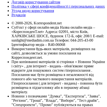
Договір користування сайтом
Політика у сфері конфіденційності і персональних даних
Угода щодо користування
Редакція
© 2000-2026, Korrespondent.net
Суб'єкт у сфері онлайн-медіа Назва онлайн-медіа –
«КореспонденТ.net» Адреса: 02091, місто Київ,
ХАРКІВСЬКЕ ШОСЕ, будинок 172-Б, офіс 208/1 E-mail:
sunlight@mediadim.com.ua
Телефон: 044-205-43-00
Ідентифікатор медіа – R40-06068
Використання будь-яких матеріалів, розміщених на
сайті, дозволяється за умови посилання на
Корреспондент.net.
При копіюванні матеріалів зі сторінки « Новини України
і світу» , для інтернет - видань - обов'язкове пряме
відкрите для пошукових систем гіперпосилання .
Посилання має бути розміщена в незалежності від
повного або часткового використання матеріалів.
Гіперпосилання ( для інтернет - видань) - повинна бути
розміщена в підзаголовку або в першому абзаці
матеріалу.
Новини з позначками "Думка", "Експертиза", "Заява",
"Регіони", "Гроші", "Влада", "Вибори", "Тест-драйв",
"Спецпроекти", "Промо" публікуються на правах