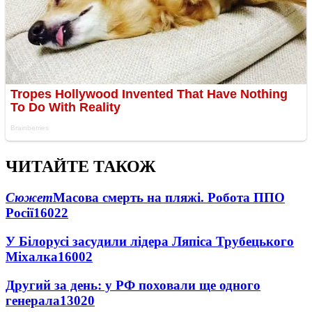
ЧИТАЙТЕ ТАКОЖ
Сюжет
Масова смерть на пляжі. Робота ППО
Росії
16022
У Білорусі засудили лідера Ляпіса Трубецького
Міхалка
16002
Другий за день: у РФ поховали ще одного
генерала
13020