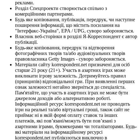
реклами.
Розділ Спецпроекти створюється спільно з
комерційними партнерами.
Будь яке копіювання, публікація, передрук, чи наступне
поширення інформації, що містить посилання на
"Інтерфакс-Україна", EPA / UPG, суворо забороняється.
Власник веб-сторінки в розділі Я-Корреспондент є автор
публікації.
Будь-яке копіювання, передрук та відтворення
фотографічних творів та/або аудіовізуальних творів
правовласника Getty Images - суворо забороняється.
Матеріали сайту korrespondent.net призначені для осіб
старше 21 року (21+). Участь в азартних іграх може
викликати ігрову залежність. Дотримуйтесь правил
(принципів) відповідальної гри. При виявленні перших
ознак залежності негайно зверніться до спеціаліста.
Пам'ятайте, що участь в азартних іграх не може бути
джерелом доходів або альтернативою роботі.
Інформаційний ресурс korrespondent.net не проводить
ігри на реальні та/або віртуальні гроші, також сайт не
приймає ні в якій формі оплату ставок та інших
платежів, які пов’язані/можуть бути пов’язані з
азартними іграми, букмекерами чи тоталізаторами. Будь-
які матеріали на інформаційному ресурсі
korrespondent.net публікуються виключно в