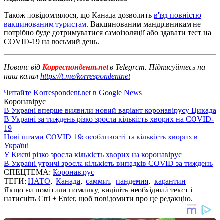
Також повідомлялося, що Канада дозволить
в'їзд повністю
вакцинованим туристам
. Вакцинованим мандрівникам не
потрібно буде дотримуватися самоізоляції або здавати тест на
COVID-19 на восьмий день.
Новини від
Корреспондент.net
в Telegram. Підписуйтесь на
наш канал
https://t.me/korrespondentnet
Читайте Korrespondent.net в Google News
Коронавірус
В Україні вперше виявили новий варіант коронавірусу Цикада
В Україні за тиждень різко зросла кількість хворих на COVID-
19
Нові штами COVID-19: особливості та кількість хворих в
Україні
У Києві різко зросла кількість хворих на коронавірус
В Україні утричі зросла кількість випадків COVID за тиждень
СПЕЦТЕМА:
Коронавірус
ТЕГИ:
НАТО
,
Канада
,
саммит
,
пандемия
,
карантин
Якщо ви помітили помилку, виділіть необхідний текст і
натисніть Ctrl + Enter, щоб повідомити про це редакцію.