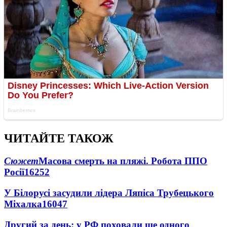
ЧИТАЙТЕ ТАКОЖ
Сюжет
Масова смерть на пляжі. Робота ППО
Росії
16252
У Білорусі засудили лідера Ляпіса Трубецького
Міхалка
16047
Другий за день: у РФ поховали ще одного