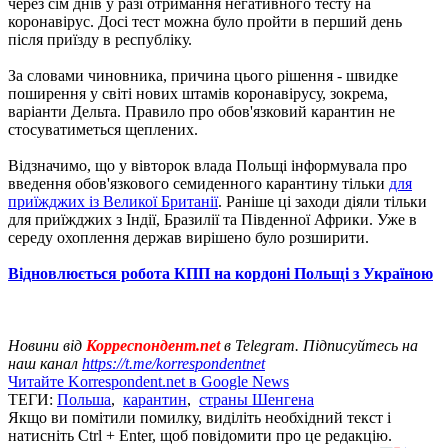
через сім днів у разі отримання негативного тесту на
коронавірус. Досі тест можна було пройти в перший день
після приїзду в республіку.
За словами чиновника, причина цього рішення - швидке
поширення у світі нових штамів коронавірусу, зокрема,
варіанти Дельта. Правило про обов'язковий карантин не
стосуватиметься щеплених.
Відзначимо, що у вівторок влада Польщі інформувала про
введення обов'язкового семиденного карантину тільки
для
приїжджих із Великої Британії
. Раніше ці заходи діяли тільки
для приїжджих з Індії, Бразилії та Південної Африки. Уже в
середу охоплення держав вирішено було розширити.
Відновлюється робота КПП на кордоні Польщі з Україною
Новини від
Корреспондент.net
в Telegram. Підписуйтесь на
наш канал
https://t.me/korrespondentnet
Читайте Korrespondent.net в Google News
ТЕГИ:
Польша
,
карантин
,
страны Шенгена
Якщо ви помітили помилку, виділіть необхідний текст і
натисніть Ctrl + Enter, щоб повідомити про це редакцію.