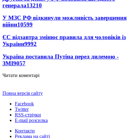
генерала
13210
У МЗС РФ відкинули можливість завершення
війни
10599
ЄС відзавтра змінює правила для чоловіків із
України
9992
Україна поставила Путіна перед дилемою -
ЗМІ
9057
Читати коментарі
Повна версія сайту
Facebook
Twitter
RSS-стрічки
E-mail розсилка
Контакти
Реклама на сайті