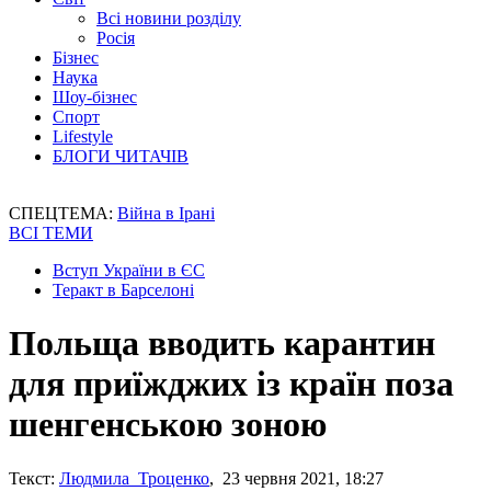
Всі новини розділу
Росія
Бізнес
Наука
Шоу-бізнес
Спорт
Lifestyle
БЛОГИ ЧИТАЧІВ
СПЕЦТЕМА:
Війна в Ірані
ВСІ ТЕМИ
Вступ України в ЄС
Теракт в Барселоні
Польща вводить карантин
для приїжджих із країн поза
шенгенською зоною
Текст:
Людмила Троценко
, 23 червня 2021, 18:27