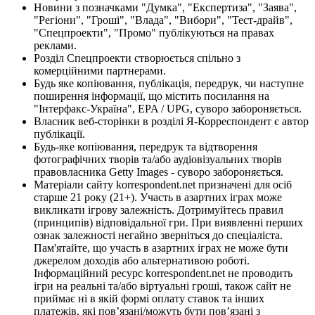
Новини з позначками "Думка", "Експертиза", "Заява",
"Регіони", "Гроші", "Влада", "Вибори", "Тест-драйв",
"Спецпроекти", "Промо" публікуються на правах
реклами.
Розділ Спецпроекти створюється спільно з
комерційними партнерами.
Будь яке копіювання, публікація, передрук, чи наступне
поширення інформації, що містить посилання на
"Інтерфакс-Україна", EPA / UPG, суворо забороняється.
Власник веб-сторінки в розділі Я-Корреспондент є автор
публікації.
Будь-яке копіювання, передрук та відтворення
фотографічних творів та/або аудіовізуальних творів
правовласника Getty Images - суворо забороняється.
Матеріали сайту korrespondent.net призначені для осіб
старше 21 року (21+). Участь в азартних іграх може
викликати ігрову залежність. Дотримуйтесь правил
(принципів) відповідальної гри. При виявленні перших
ознак залежності негайно зверніться до спеціаліста.
Пам'ятайте, що участь в азартних іграх не може бути
джерелом доходів або альтернативою роботі.
Інформаційний ресурс korrespondent.net не проводить
ігри на реальні та/або віртуальні гроші, також сайт не
приймає ні в якій формі оплату ставок та інших
платежів, які пов’язані/можуть бути пов’язані з