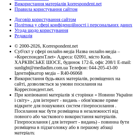
Використання матеріалів korrespondent.net
Правила користування сайтом
Договір користування сайтом
Політика у сфері конфіденційності і персональних даних
Угода щодо користування
Редакція
© 2000-2026, Korrespondent.net
Суб'єкт у сфері онлайн-медіа Назва онлайн-медіа –
«КореспонденТ.net» Адреса: 02091, місто Київ,
ХАРКІВСЬКЕ ШОСЕ, будинок 172-Б, офіс 208/1 E-mail:
sunlight@mediadim.com.ua
Телефон: 044-205-43-00
Ідентифікатор медіа – R40-06068
Використання будь-яких матеріалів, розміщених на
сайті, дозволяється за умови посилання на
Корреспондент.net.
При копіюванні матеріалів зі сторінки « Новини України
і світу» , для інтернет - видань - обов'язкове пряме
відкрите для пошукових систем гіперпосилання .
Посилання має бути розміщена в незалежності від
повного або часткового використання матеріалів.
Гіперпосилання ( для інтернет - видань) - повинна бути
розміщена в підзаголовку або в першому абзаці
матеріалу.