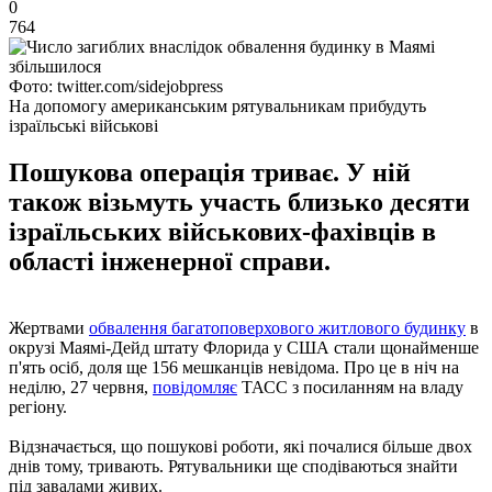
0
764
Фото: twitter.com/sidejobpress
На допомогу американським рятувальникам прибудуть
ізраїльські військові
Пошукова операція триває. У ній
також візьмуть участь близько десяти
ізраїльських військових-фахівців в
області інженерної справи.
Жертвами
обвалення багатоповерхового житлового будинку
в
окрузі Маямі-Дейд штату Флорида у США стали щонайменше
п'ять осіб, доля ще 156 мешканців невідома. Про це в ніч на
неділю, 27 червня,
повідомляє
ТАСС з посиланням на владу
регіону.
Відзначається, що пошукові роботи, які почалися більше двох
днів тому, тривають. Рятувальники ще сподіваються знайти
під завалами живих.