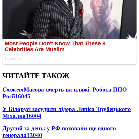
ЧИТАЙТЕ ТАКОЖ
Сюжет
Масова смерть на пляжі. Робота ППО
Росії
16045
У Білорусі засудили лідера Ляпіса Трубецького
Міхалка
16004
Другий за день: у РФ поховали ще одного
генерала
13040