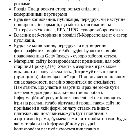
реклами.
Розділ Спецпроекти створюється спільно з
комерційними партнерами.
Будь яке копіювання, публікація, передрук, чи наступне
поширення інформації, що містить посилання на
"Інтерфакс-Україна", EPA / UPG, суворо забороняється.
Власник веб-сторінки в розділі Я-Корреспондент є автор
публікації.
Будь-яке копіювання, передрук та відтворення
фотографічних творів та/або аудіовізуальних творів
правовласника Getty Images - суворо забороняється.
Матеріали сайту korrespondent.net призначені для осіб
старше 21 року (21+). Участь в азартних іграх може
викликати ігрову залежність. Дотримуйтесь правил
(принципів) відповідальної гри. При виявленні перших
ознак залежності негайно зверніться до спеціаліста.
Пам'ятайте, що участь в азартних іграх не може бути
джерелом доходів або альтернативою роботі.
Інформаційний ресурс korrespondent.net не проводить
ігри на реальні та/або віртуальні гроші, також сайт не
приймає ні в якій формі оплату ставок та інших
платежів, які пов’язані/можуть бути пов’язані з
азартними іграми, букмекерами чи тоталізаторами. Будь-
які матеріали на інформаційному ресурсі
korrespondent.net публікуються виключно в