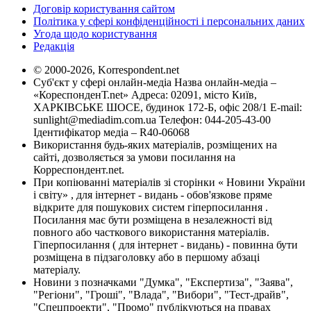
Договір користування сайтом
Політика у сфері конфіденційності і персональних даних
Угода щодо користування
Редакція
© 2000-2026, Korrespondent.net
Суб'єкт у сфері онлайн-медіа Назва онлайн-медіа –
«КореспонденТ.net» Адреса: 02091, місто Київ,
ХАРКІВСЬКЕ ШОСЕ, будинок 172-Б, офіс 208/1 E-mail:
sunlight@mediadim.com.ua
Телефон: 044-205-43-00
Ідентифікатор медіа – R40-06068
Використання будь-яких матеріалів, розміщених на
сайті, дозволяється за умови посилання на
Корреспондент.net.
При копіюванні матеріалів зі сторінки « Новини України
і світу» , для інтернет - видань - обов'язкове пряме
відкрите для пошукових систем гіперпосилання .
Посилання має бути розміщена в незалежності від
повного або часткового використання матеріалів.
Гіперпосилання ( для інтернет - видань) - повинна бути
розміщена в підзаголовку або в першому абзаці
матеріалу.
Новини з позначками "Думка", "Експертиза", "Заява",
"Регіони", "Гроші", "Влада", "Вибори", "Тест-драйв",
"Спецпроекти", "Промо" публікуються на правах