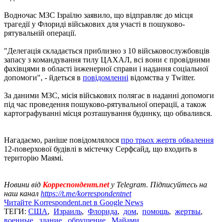
Водночас МЗС Ізраїлю заявило, що відправляє до місця
трагедії у Флориді військових для участі в пошуково-
рятувальній операції.
"Делегація складається приблизно з 10 військовослужбовців
запасу з командування тилу ЦАХАЛ, всі вони є провідними
фахівцями в області інженерної справи і надання соціальної
допомоги", - йдеться в
повідомленні
відомства у Twitter.
За даними МЗС, місія військових полягає в наданні допомоги
під час проведення пошуково-рятувальної операції, а також
картографуванні місця розташування будинку, що обвалився.
Нагадаємо, раніше повідомлялося
про трьох жертв обвалення
12-поверхової будівлі в містечку Серфсайд, що входить в
територію Маямі.
Новини від
Корреспондент.net
у Telegram. Підписуйтесь на
наш канал
https://t.me/korrespondentnet
Читайте Korrespondent.net в Google News
ТЕГИ:
США
,
Израиль
,
Флорида
,
дом
,
помощь
,
жертвы
,
военные
,
здание
,
обрушение
,
Майами