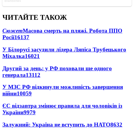
ЧИТАЙТЕ ТАКОЖ
Сюжет
Масова смерть на пляжі. Робота ППО
Росії
16137
У Білорусі засудили лідера Ляпіса Трубецького
Міхалка
16021
Другий за день: у РФ поховали ще одного
генерала
13112
У МЗС РФ відкинули можливість завершення
війни
10059
ЄС відзавтра змінює правила для чоловіків із
України
9979
Залужний: Україна не вступить до НАТО
8632