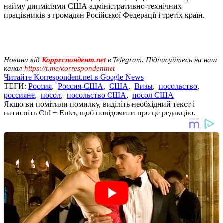
найму дипмісіями США адміністративно-технічних
працівників з громадян Російської Федерації і третіх країн.
Новини від
Корреспондент.net
в Telegram. Підписуйтесь на наш
канал
https://t.me/korrespondentnet
Читайте Korrespondent.net в Google News
ТЕГИ:
Россия
,
Россия-США
,
США
,
Визы
,
посольство
,
россияне
,
посол
,
посольство США
,
посол США
Якщо ви помітили помилку, виділіть необхідний текст і
натисніть Ctrl + Enter, щоб повідомити про це редакцію.