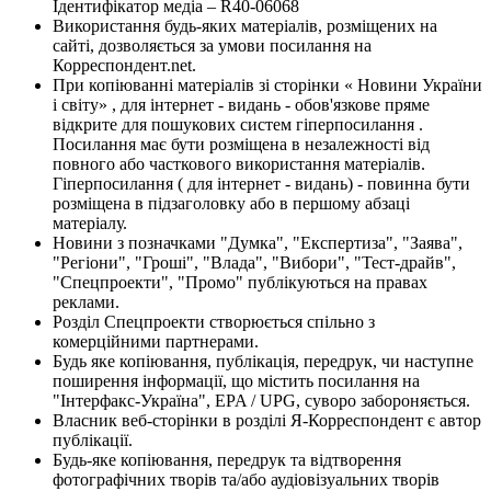
Ідентифікатор медіа – R40-06068
Використання будь-яких матеріалів, розміщених на
сайті, дозволяється за умови посилання на
Корреспондент.net.
При копіюванні матеріалів зі сторінки « Новини України
і світу» , для інтернет - видань - обов'язкове пряме
відкрите для пошукових систем гіперпосилання .
Посилання має бути розміщена в незалежності від
повного або часткового використання матеріалів.
Гіперпосилання ( для інтернет - видань) - повинна бути
розміщена в підзаголовку або в першому абзаці
матеріалу.
Новини з позначками "Думка", "Експертиза", "Заява",
"Регіони", "Гроші", "Влада", "Вибори", "Тест-драйв",
"Спецпроекти", "Промо" публікуються на правах
реклами.
Розділ Спецпроекти створюється спільно з
комерційними партнерами.
Будь яке копіювання, публікація, передрук, чи наступне
поширення інформації, що містить посилання на
"Інтерфакс-Україна", EPA / UPG, суворо забороняється.
Власник веб-сторінки в розділі Я-Корреспондент є автор
публікації.
Будь-яке копіювання, передрук та відтворення
фотографічних творів та/або аудіовізуальних творів