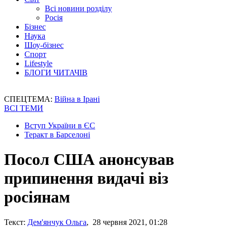
Всі новини розділу
Росія
Бізнес
Наука
Шоу-бізнес
Спорт
Lifestyle
БЛОГИ ЧИТАЧІВ
СПЕЦТЕМА:
Війна в Ірані
ВСІ ТЕМИ
Вступ України в ЄС
Теракт в Барселоні
Посол США анонсував
припинення видачі віз
росіянам
Текст:
Дем'янчук Ольга
, 28 червня 2021, 01:28