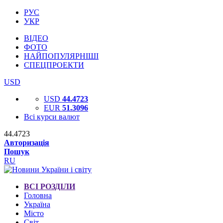
РУС
УКР
ВІДЕО
ФОТО
НАЙПОПУЛЯРНІШІ
СПЕЦПРОЕКТИ
USD
USD
44.4723
EUR
51.3096
Всі курси валют
44.4723
Авторизація
Пошук
RU
ВСІ РОЗДІЛИ
Головна
Україна
Місто
Світ