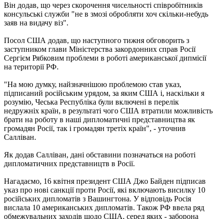
Він додав, що через скорочення чисельності співробітників
консульські служби "не в змозі обробляти хоч скільки-небудь
заяв на видачу віз".
Посол США додав, що наступного тижня обговорить з
заступником глави Міністерства закордонних справ Росії
Сергієм Рябковим проблеми в роботі американської дипмісії
на території РФ.
"На мою думку, найзначнішою проблемою став указ,
підписаний російським урядом, за яким США і, наскільки я
розумію, Чеська Республіка були включені в перелік
недружніх країн, в результаті чого США втратили можливість
брати на роботу в наші дипломатичні представництва як
громадян Росії, так і громадян третіх країн", - уточнив
Салліван.
Як додав Салліван, дані обставини позначаться на роботі
дипломатичних представництв в Росії.
Нагадаємо, 16 квітня президент США Джо Байден підписав
указ про нові санкції проти Росії, які включають висилку 10
російських дипломатів з Вашингтона. У відповідь Росія
вислала 10 американських дипломатів. Також РФ ввела ряд
обмежувальних заходів щодо США, серед яких - заборона