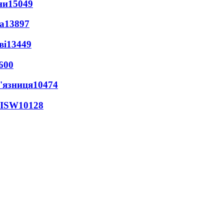
ни
15049
а
13897
ві
13449
600
'язниця
10474
 ISW
10128