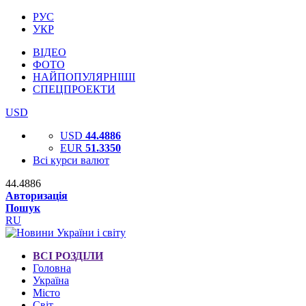
РУС
УКР
ВІДЕО
ФОТО
НАЙПОПУЛЯРНІШІ
СПЕЦПРОЕКТИ
USD
USD
44.4886
EUR
51.3350
Всі курси валют
44.4886
Авторизація
Пошук
RU
ВСІ РОЗДІЛИ
Головна
Україна
Місто
Світ