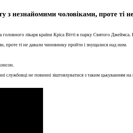
ту з незнайомими чоловіками, проте ті 
а головного лікаря країни Кріса Вітті в парку Святого Джеймса.
, проте ті не давали чиновнику пройти і знущалися над ним.
жонсон.
ні службовці не повинні зіштовхуватися з таким цькуванням на н