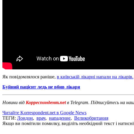
Як повідомлялося раніше,
в київській лікарні напали на лікарів.
Буйний пацієнт ледь не вбив лікаря
Новини від
Корреспондент.net
в Telegram. Підписуйтесь на на
Читайте Korrespondent.net в Google News
ТЕГИ:
Лондон
,
врач
,
нападение
,
Великобритания
Якщо ви помітили помилку, виділіть необхідний текст і натисніт