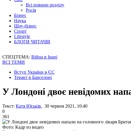
Всі новини розділу
Росія
Бізнес
Наука
Шоу-бізнес
Спорт
Lifestyle
БЛОГИ ЧИТАЧІВ
СПЕЦТЕМА:
Війна в Ірані
ВСІ ТЕМИ
Вступ України в ЄС
Теракт в Барселоні
У Лондоні двоє невідомих нап
Текст:
Катя Юськів
, 30 червня 2021, 10:40
0
361
Фото: Кадр из видео