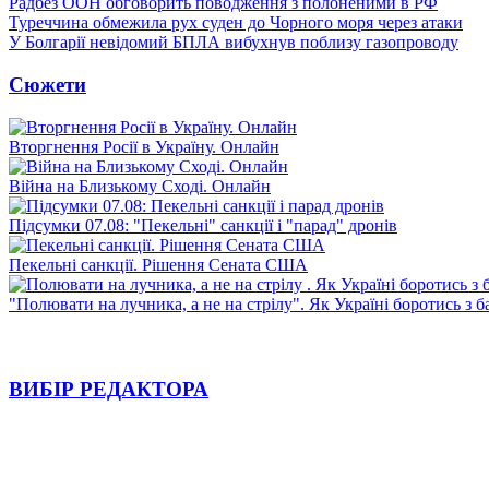
Радбез ООН обговорить поводження з полоненими в РФ
Туреччина обмежила рух суден до Чорного моря через атаки
У Болгарії невідомий БПЛА вибухнув поблизу газопроводу
Сюжети
Вторгнення Росії в Україну. Онлайн
Війна на Близькому Сході. Онлайн
Підсумки 07.08: "Пекельні" санкції і "парад" дронів
Пекельні санкції. Рішення Сената США
"Полювати на лучника, а не на стрілу". Як Україні боротись з 
ВИБІР РЕДАКТОРА