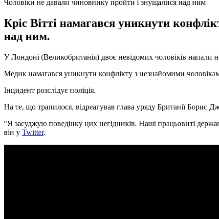
Чоловіки не давали чиновнику пройти і знущалися над ним
Кріс Вітті намагався уникнути конфлік
над ним.
У Лондоні (Великобританія) двоє невідомих чоловіків напали н
Медик намагався уникнути конфлікту з незнайомими чоловіками
Інцидент розслідує поліція.
На те, що трапилося, відреагував глава уряду Британії Борис Д
"Я засуджую поведінку цих негідників. Наші працьовиті держав
він у
Twitter
.