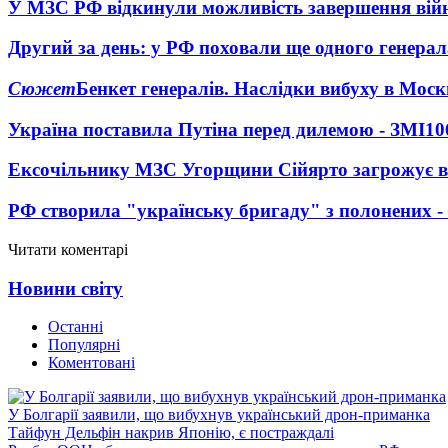
У МЗС РФ відкинули можливість завершення вій
Другий за день: у РФ поховали ще одного генерал
Сюжет
Бенкет генералів. Наслідки вибуху в Моск
Україна поставила Путіна перед дилемою - ЗМІ
10
Ексочільнику МЗС Угорщини Сійярто загрожує в
РФ створила "українську бригаду" з полонених -
Читати коментарі
Новини світу
Останні
Популярні
Коментовані
У Болгарії заявили, що вибухнув український дрон-приманка
Тайфун Дельфін накрив Японію, є постраждалі