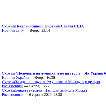
Сюжет
Пекельні санкції. Рішення Сената США
Новини світу
— Вчора, 23:14
Сюжет
"Полювати на лучника, а не на стрілу". Як Україні 
Новини України
— Вчора, 16:36
Сюжет
Загадковий звук вибуху налякав Москву: що це було
Росія новини
— Вчора, 15:27
Сюжет
Бенкет генералів. Наслідки вибуху в Москві
Росія новини
— 6 серпня 2026, 23:58