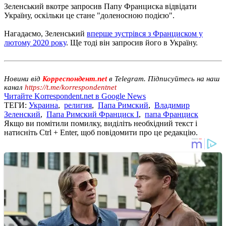
Зеленський вкотре запросив Папу Франциска відвідати
Україну, оскільки це стане "доленосною подією".
Нагадаємо, Зеленський
вперше зустрівся з Франциском у
лютому 2020 року
. Ще тоді він запросив його в Україну.
Новини від
Корреспондент.net
в Telegram. Підписуйтесь на наш
канал
https://t.me/korrespondentnet
Читайте Korrespondent.net в Google News
ТЕГИ:
Украина
,
религия
,
Папа Римский
,
Владимир
Зеленский
,
Папа Римский Франциск I
,
папа Франциск
Якщо ви помітили помилку, виділіть необхідний текст і
натисніть Ctrl + Enter, щоб повідомити про це редакцію.