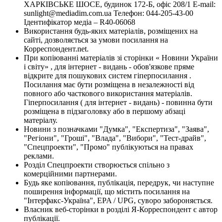
ХАРКІВСЬКЕ ШОСЕ, будинок 172-Б, офіс 208/1 E-mail:
sunlight@mediadim.com.ua
Телефон: 044-205-43-00
Ідентифікатор медіа – R40-06068
Використання будь-яких матеріалів, розміщених на
сайті, дозволяється за умови посилання на
Корреспондент.net.
При копіюванні матеріалів зі сторінки « Новини України
і світу» , для інтернет - видань - обов'язкове пряме
відкрите для пошукових систем гіперпосилання .
Посилання має бути розміщена в незалежності від
повного або часткового використання матеріалів.
Гіперпосилання ( для інтернет - видань) - повинна бути
розміщена в підзаголовку або в першому абзаці
матеріалу.
Новини з позначками "Думка", "Експертиза", "Заява",
"Регіони", "Гроші", "Влада", "Вибори", "Тест-драйв",
"Спецпроекти", "Промо" публікуються на правах
реклами.
Розділ Спецпроекти створюється спільно з
комерційними партнерами.
Будь яке копіювання, публікація, передрук, чи наступне
поширення інформації, що містить посилання на
"Інтерфакс-Україна", EPA / UPG, суворо забороняється.
Власник веб-сторінки в розділі Я-Корреспондент є автор
публікації.