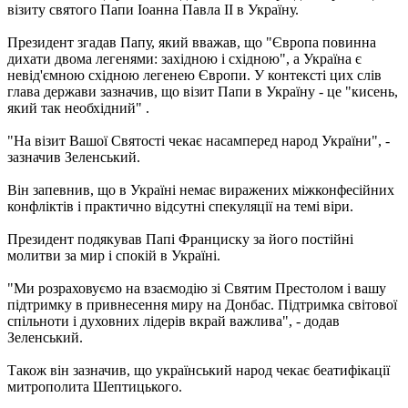
візиту святого Папи Іоанна Павла II в Україну.
Президент згадав Папу, який вважав, що "Європа повинна
дихати двома легенями: західною і східною", а Україна є
невід'ємною східною легенею Європи. У контексті цих слів
глава держави зазначив, що візит Папи в Україну - це "кисень,
який так необхідний" .
"На візит Вашої Святості чекає насамперед народ України", -
зазначив Зеленський.
Він запевнив, що в Україні немає виражених міжконфесійних
конфліктів і практично відсутні спекуляції на темі віри.
Президент подякував Папі Франциску за його постійні
молитви за мир і спокій в Україні.
"Ми розраховуємо на взаємодію зі Святим Престолом і вашу
підтримку в привнесення миру на Донбас. Підтримка світової
спільноти і духовних лідерів вкрай важлива", - додав
Зеленський.
Також він зазначив, що український народ чекає беатифікації
митрополита Шептицького.