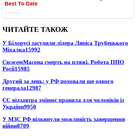
ЧИТАЙТЕ ТАКОЖ
У Білорусі засудили лідера Ляпіса Трубецького
Міхалка
15992
Сюжет
Масова смерть на пляжі. Робота ППО
Росії
15985
Другий за день: у РФ поховали ще одного
генерала
12987
ЄС відзавтра змінює правила для чоловіків із
України
9950
У МЗС РФ відкинули можливість завершення
війни
8709