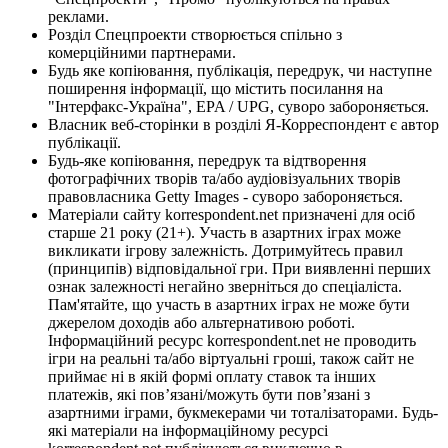
реклами.
Розділ Спецпроекти створюється спільно з
комерційними партнерами.
Будь яке копіювання, публікація, передрук, чи наступне
поширення інформації, що містить посилання на
"Інтерфакс-Україна", EPA / UPG, суворо забороняється.
Власник веб-сторінки в розділі Я-Корреспондент є автор
публікації.
Будь-яке копіювання, передрук та відтворення
фотографічних творів та/або аудіовізуальних творів
правовласника Getty Images - суворо забороняється.
Матеріали сайту korrespondent.net призначені для осіб
старше 21 року (21+). Участь в азартних іграх може
викликати ігрову залежність. Дотримуйтесь правил
(принципів) відповідальної гри. При виявленні перших
ознак залежності негайно зверніться до спеціаліста.
Пам'ятайте, що участь в азартних іграх не може бути
джерелом доходів або альтернативою роботі.
Інформаційний ресурс korrespondent.net не проводить
ігри на реальні та/або віртуальні гроші, також сайт не
приймає ні в якій формі оплату ставок та інших
платежів, які пов’язані/можуть бути пов’язані з
азартними іграми, букмекерами чи тоталізаторами. Будь-
які матеріали на інформаційному ресурсі