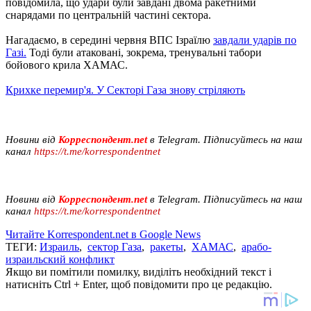
повідомила, що удари були завдані двома ракетними
снарядами по центральній частині сектора.
Нагадаємо, в середині червня ВПС Ізраїлю
завдали ударів по
Газі.
Тоді були атаковані, зокрема, тренувальні табори
бойового крила ХАМАС.
Крихке перемир'я. У Секторі Газа знову стріляють
Новини від
Корреспондент.net
в Telegram. Підписуйтесь на наш
канал
https://t.me/korrespondentnet
Новини від
Корреспондент.net
в Telegram. Підписуйтесь на наш
канал
https://t.me/korrespondentnet
Читайте Korrespondent.net в Google News
ТЕГИ:
Израиль
,
сектор Газа
,
ракеты
,
ХАМАС
,
арабо-
израильский конфликт
Якщо ви помітили помилку, виділіть необхідний текст і
натисніть Ctrl + Enter, щоб повідомити про це редакцію.