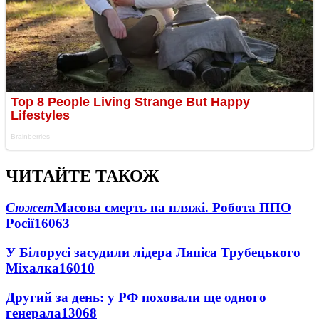
ЧИТАЙТЕ ТАКОЖ
Сюжет
Масова смерть на пляжі. Робота ППО
Росії
16063
У Білорусі засудили лідера Ляпіса Трубецького
Міхалка
16010
Другий за день: у РФ поховали ще одного
генерала
13068