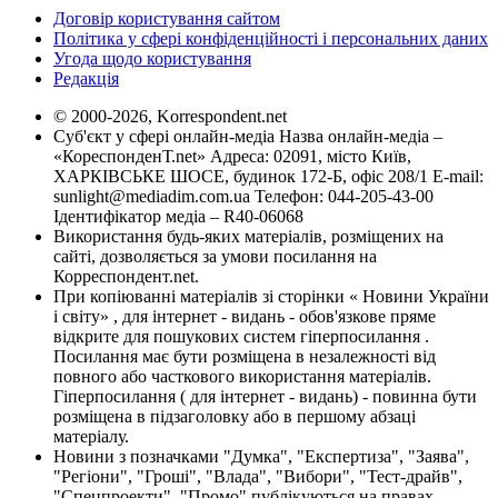
Договір користування сайтом
Політика у сфері конфіденційності і персональних даних
Угода щодо користування
Редакція
© 2000-2026, Korrespondent.net
Суб'єкт у сфері онлайн-медіа Назва онлайн-медіа –
«КореспонденТ.net» Адреса: 02091, місто Київ,
ХАРКІВСЬКЕ ШОСЕ, будинок 172-Б, офіс 208/1 E-mail:
sunlight@mediadim.com.ua
Телефон: 044-205-43-00
Ідентифікатор медіа – R40-06068
Використання будь-яких матеріалів, розміщених на
сайті, дозволяється за умови посилання на
Корреспондент.net.
При копіюванні матеріалів зі сторінки « Новини України
і світу» , для інтернет - видань - обов'язкове пряме
відкрите для пошукових систем гіперпосилання .
Посилання має бути розміщена в незалежності від
повного або часткового використання матеріалів.
Гіперпосилання ( для інтернет - видань) - повинна бути
розміщена в підзаголовку або в першому абзаці
матеріалу.
Новини з позначками "Думка", "Експертиза", "Заява",
"Регіони", "Гроші", "Влада", "Вибори", "Тест-драйв",
"Спецпроекти", "Промо" публікуються на правах