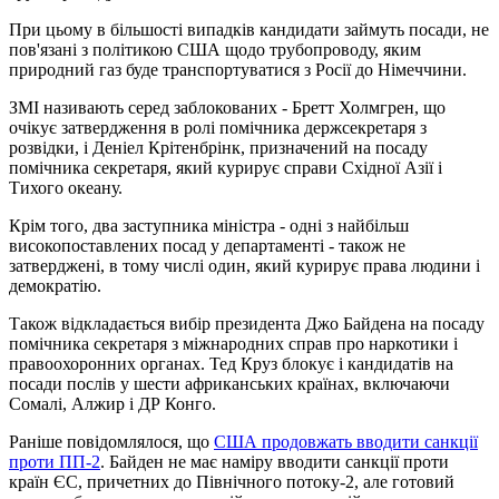
При цьому в більшості випадків кандидати займуть посади, не
пов'язані з політикою США щодо трубопроводу, яким
природний газ буде транспортуватися з Росії до Німеччини.
ЗМІ називають серед заблокованих - Бретт Холмгрен, що
очікує затвердження в ролі помічника держсекретаря з
розвідки, і Деніел Крітенбрінк, призначений на посаду
помічника секретаря, який курирує справи Східної Азії і
Тихого океану.
Крім того, два заступника міністра - одні з найбільш
високопоставлених посад у департаменті - також не
затверджені, в тому числі один, який курирує права людини і
демократію.
Також відкладається вибір президента Джо Байдена на посаду
помічника секретаря з міжнародних справ про наркотики і
правоохоронних органах. Тед Круз блокує і кандидатів на
посади послів у шести африканських країнах, включаючи
Сомалі, Алжир і ДР Конго.
Раніше повідомлялося, що
США продовжать вводити санкції
проти ПП-2
. Байден не має наміру вводити санкції проти
країн ЄС, причетних до Північного потоку-2, але готовий