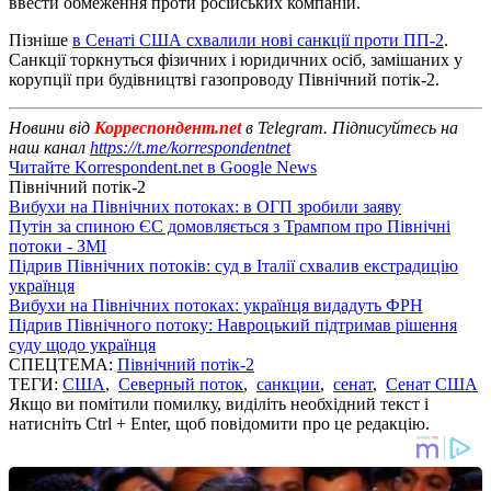
ввести обмеження проти російських компаній.
Пізніше
в Сенаті США схвалили нові санкції проти ПП-2
.
Санкції торкнуться фізичних і юридичних осіб, замішаних у
корупції при будівництві газопроводу Північний потік-2.
Новини від
Корреспондент.net
в Telegram. Підписуйтесь на
наш канал
https://t.me/korrespondentnet
Читайте Korrespondent.net в Google News
Північний потік-2
Вибухи на Північних потоках: в ОГП зробили заяву
Путін за спиною ЄС домовляється з Трампом про Північні
потоки - ЗМІ
Підрив Північних потоків: суд в Італії схвалив екстрадицію
українця
Вибухи на Північних потоках: українця видадуть ФРН
Підрив Північного потоку: Навроцький підтримав рішення
суду щодо українця
СПЕЦТЕМА:
Північний потік-2
ТЕГИ:
США
,
Северный поток
,
санкции
,
сенат
,
Сенат США
Якщо ви помітили помилку, виділіть необхідний текст і
натисніть Ctrl + Enter, щоб повідомити про це редакцію.