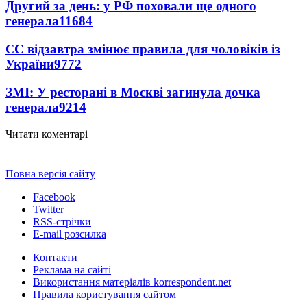
Другий за день: у РФ поховали ще одного
генерала
11684
ЄС відзавтра змінює правила для чоловіків із
України
9772
ЗМІ: У ресторані в Москві загинула дочка
генерала
9214
Читати коментарі
Повна версія сайту
Facebook
Twitter
RSS-стрічки
E-mail розсилка
Контакти
Реклама на сайті
Використання матеріалів korrespondent.net
Правила користування сайтом