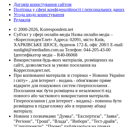
Договір користування сайтом
Політика у сфері конфіденційності і персональних даних
Угода щодо користування
Редакція
© 2000-2026, Korrespondent.net
Суб'єкт у сфері онлайн-медіа Назва онлайн-медіа –
«КореспонденТ.net» Адреса: 02091, місто Київ,
ХАРКІВСЬКЕ ШОСЕ, будинок 172-Б, офіс 208/1 E-mail:
sunlight@mediadim.com.ua
Телефон: 044-205-43-00
Ідентифікатор медіа – R40-06068
Використання будь-яких матеріалів, розміщених на
сайті, дозволяється за умови посилання на
Корреспондент.net.
При копіюванні матеріалів зі сторінки « Новини України
і світу» , для інтернет - видань - обов'язкове пряме
відкрите для пошукових систем гіперпосилання .
Посилання має бути розміщена в незалежності від
повного або часткового використання матеріалів.
Гіперпосилання ( для інтернет - видань) - повинна бути
розміщена в підзаголовку або в першому абзаці
матеріалу.
Новини з позначками "Думка", "Експертиза", "Заява",
"Регіони", "Гроші", "Влада", "Вибори", "Тест-драйв",
"Спецпроекти", "Промо" публікуються на правах