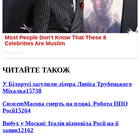
ЧИТАЙТЕ ТАКОЖ
У Білорусі засудили лідера Ляпіса Трубецького
Міхалка
15738
Сюжет
Масова смерть на пляжі. Робота ППО
Росії
15264
Вибух у Москві: Італія відповіла Росії на її
заяви
12162