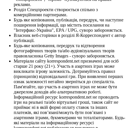
реклами.
Розділ Спецпроекти створюється спільно з
комерційними партнерами.
Будь яке копіювання, публікація, передрук, чи наступне
поширення інформації, що містить посилання на
"Інтерфакс-Україна", EPA / UPG, суворо забороняється.
Власник веб-сторінки в розділі Я-Корреспондент є автор
публікації.
Будь-яке копіювання, передрук та відтворення
фотографічних творів та/або аудіовізуальних творів
правовласника Getty Images - суворо забороняється.
Матеріали сайту korrespondent.net призначені для осіб
старше 21 року (21+). Участь в азартних іграх може
викликати ігрову залежність. Дотримуйтесь правил
(принципів) відповідальної гри. При виявленні перших
ознак залежності негайно зверніться до спеціаліста.
Пам'ятайте, що участь в азартних іграх не може бути
джерелом доходів або альтернативою роботі.
Інформаційний ресурс korrespondent.net не проводить
ігри на реальні та/або віртуальні гроші, також сайт не
приймає ні в якій формі оплату ставок та інших
платежів, які пов’язані/можуть бути пов’язані з
азартними іграми, букмекерами чи тоталізаторами. Будь-
які матеріали на інформаційному ресурсі
korrespondent.net публікуються виключно в