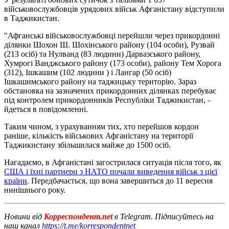
військовослужбовців урядових військ Афганістану відступили
в Таджикистан.
"Афганські військовослужбовці перейшли через прикордонні
ділянки Шохон Ш. Шохінського району (104 особи), Рузвай
(213 осіб) та Нулванд (83 людини) Дарвазського району,
Хумрогі Ванджського району (173 особи), району Тем Хорога
(312), Ішкашим (102 людини ) і Лангар (50 осіб)
Ішкашимського району на таджицьку територію. Зараз
обстановка на зазначених прикордонних ділянках перебуває
під контролем прикордонників Республіки Таджикистан, -
йдеться в повідомленні.
Таким чином, з урахуванням тих, хто перейшов кордон
раніше, кількість військових Афганістану на території
Таджикистану збільшилася майже до 1500 осіб.
Нагадаємо, в Афганістані загострилася ситуація після того, як
США і їхні партнери з НАТО почали виведення військ з цієї
країни
. Передбачається, що вона завершиться до 11 вересня
нинішнього року.
Новини від
Корреспондент.net
в Telegram. Підписуйтесь на
наш канал
https://t.me/korrespondentnet