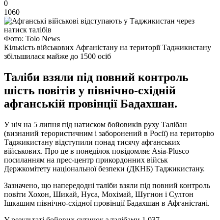
0
1060
Фото: Tolo News
Кількість військових Афганістану на території Таджикистану
збільшилася майже до 1500 осіб
Таліби взяли під повний контроль
шість повітів у північно-східній
афганській провінції Бадахшан.
У ніч на 5 липня під натиском бойовиків руху Талібан
(визнаний терористичним і заборонений в Росії) на територію
Таджикистану відступили понад тисячу афганських
військових. Про це в понеділок повідомляє Asia-Plusсо
посиланням на прес-центр прикордонних військ
Держкомітету національної безпеки (ДКНБ) Таджикистану.
Зазначено, що напередодні таліби взяли під повний контроль
повіти Хохон, Шикай, Нуса, Мохімай, Шугнон і Султон
Ішкашим північно-східної провінції Бадахшан в Афганістані.
У результаті бойових сутичок з талібами 1 037