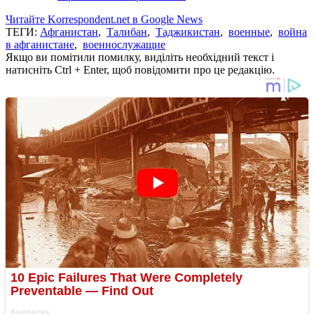
Читайте Korrespondent.net в Google News
ТЕГИ:
Афганистан
,
Талибан
,
Таджикистан
,
военные
,
война
в афганистане
,
военнослужащие
Якщо ви помітили помилку, виділіть необхідний текст і
натисніть Ctrl + Enter, щоб повідомити про це редакцію.