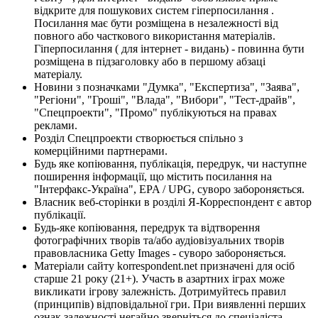
відкрите для пошукових систем гіперпосилання .
Посилання має бути розміщена в незалежності від
повного або часткового використання матеріалів.
Гіперпосилання ( для інтернет - видань) - повинна бути
розміщена в підзаголовку або в першому абзаці
матеріалу.
Новини з позначками "Думка", "Експертиза", "Заява",
"Регіони", "Гроші", "Влада", "Вибори", "Тест-драйв",
"Спецпроекти", "Промо" публікуються на правах
реклами.
Розділ Спецпроекти створюється спільно з
комерційними партнерами.
Будь яке копіювання, публікація, передрук, чи наступне
поширення інформації, що містить посилання на
"Інтерфакс-Україна", EPA / UPG, суворо забороняється.
Власник веб-сторінки в розділі Я-Корреспондент є автор
публікації.
Будь-яке копіювання, передрук та відтворення
фотографічних творів та/або аудіовізуальних творів
правовласника Getty Images - суворо забороняється.
Матеріали сайту korrespondent.net призначені для осіб
старше 21 року (21+). Участь в азартних іграх може
викликати ігрову залежність. Дотримуйтесь правил
(принципів) відповідальної гри. При виявленні перших
ознак залежності негайно зверніться до спеціаліста.