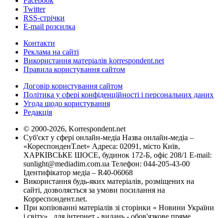
Facebook
Twitter
RSS-стрічки
E-mail розсилка
Контакти
Реклама на сайті
Використання матеріалів korrespondent.net
Правила користування сайтом
Договір користування сайтом
Політика у сфері конфіденційності і персональних даних
Угода щодо користування
Редакція
© 2000-2026, Korrespondent.net
Суб'єкт у сфері онлайн-медіа Назва онлайн-медіа –
«КореспонденТ.net» Адреса: 02091, місто Київ,
ХАРКІВСЬКЕ ШОСЕ, будинок 172-Б, офіс 208/1 E-mail:
sunlight@mediadim.com.ua
Телефон: 044-205-43-00
Ідентифікатор медіа – R40-06068
Використання будь-яких матеріалів, розміщених на
сайті, дозволяється за умови посилання на
Корреспондент.net.
При копіюванні матеріалів зі сторінки « Новини України
і світу» , для інтернет - видань - обов'язкове пряме