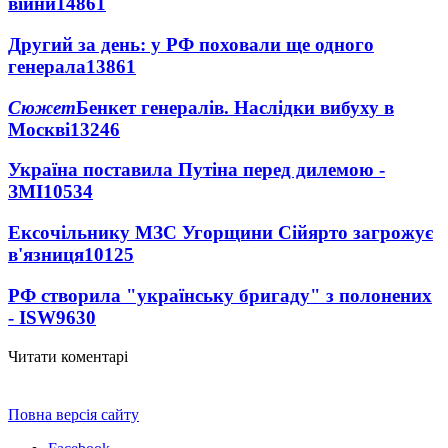
війни
14861
Другий за день: у РФ поховали ще одного
генерала
13861
Сюжет
Бенкет генералів. Наслідки вибуху в
Москві
13246
Україна поставила Путіна перед дилемою -
ЗМІ
10534
Ексочільнику МЗС Угорщини Сійярто загрожує
в'язниця
10125
РФ створила "українську бригаду" з полонених
- ISW
9630
Читати коментарі
Повна версія сайту