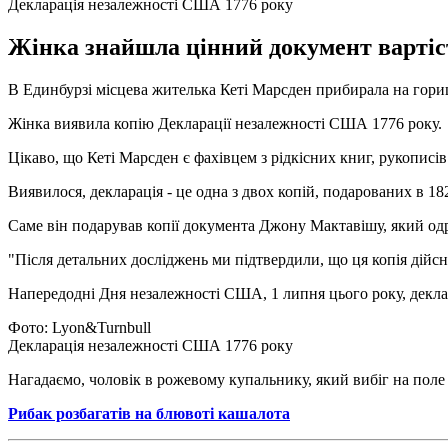
Декларація незалежності США 1776 року
Жінка знайшла цінний документ вартіст
В Единбурзі місцева жителька Кеті Марсден прибирала на горищ
Жінка виявила копію Декларації незалежності США 1776 року.
Цікаво, що Кеті Марсден є фахівцем з рідкісних книг, рукописі
Виявилося, декларація - це одна з двох копій, подарованих в 
Саме він подарував копії документа Джону Мактавішу, який од
"Після детальних досліджень ми підтвердили, що ця копія дійсн
Напередодні Дня незалежності США, 1 липня цього року, деклар
Фото: Lyon&Turnbull
Декларація незалежності США 1776 року
Нагадаємо, чоловік в рожевому купальнику, який вибіг на поле
Рибак розбагатів на блювоті кашалота