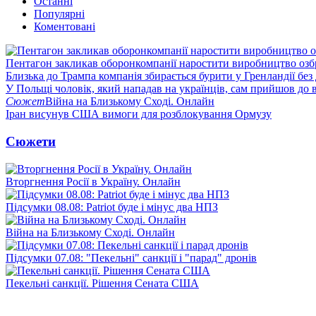
Останні
Популярні
Коментовані
Пентагон закликав оборонкомпанії наростити виробництво озб
Близька до Трампа компанія збирається бурити у Гренландії без
У Польщі чоловік, який нападав на українців, сам прийшов до в
Сюжет
Війна на Близькому Сході. Онлайн
Іран висунув США вимоги для розблокування Ормузу
Сюжети
Вторгнення Росії в Україну. Онлайн
Підсумки 08.08: Patriot буде і мінус два НПЗ
Війна на Близькому Сході. Онлайн
Підсумки 07.08: "Пекельні" санкції і "парад" дронів
Пекельні санкції. Рішення Сената США