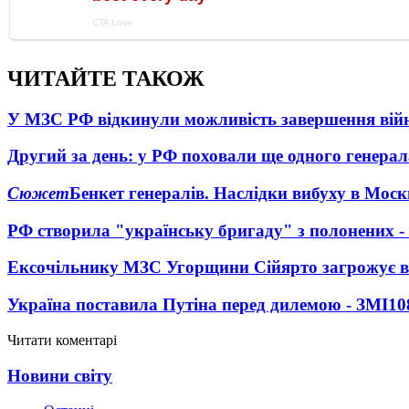
ЧИТАЙТЕ ТАКОЖ
У МЗС РФ відкинули можливість завершення вій
Другий за день: у РФ поховали ще одного генерал
Сюжет
Бенкет генералів. Наслідки вибуху в Моск
РФ створила "українську бригаду" з полонених -
Ексочільнику МЗС Угорщини Сійярто загрожує в
Україна поставила Путіна перед дилемою - ЗМІ
10
Читати коментарі
Новини світу