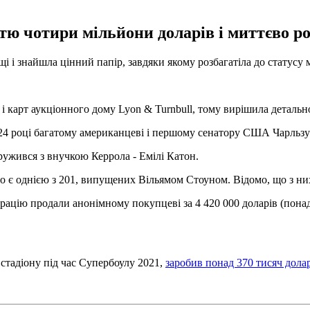
ю чотири мільйони доларів і миттєво ро
і і знайшла цінний папір, завдяки якому розбагатіла до статусу
в і карт аукціонного дому Lyon & Turnbull, тому вирішила деталь
1824 році багатому американцеві і першому сенатору США Чарльзу
ружився з внучкою Керрола - Емілі Катон.
о є однією з 201, випущених Вільямом Стоуном. Відомо, що з них
ацію продали анонімному покупцеві за 4 420 000 доларів (понад
 стадіону під час Супербоулу 2021,
заробив понад 370 тисяч дола