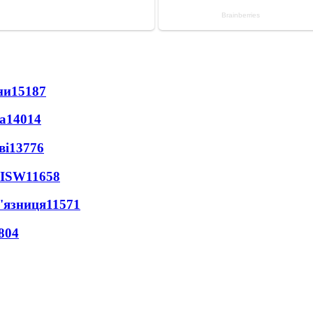
ни
15187
а
14014
ві
13776
 ISW
11658
'язниця
11571
804