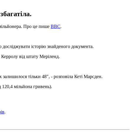
збагатіла.
 мільйонера. Про це пише
ВВС
.
но досліджувати історію знайденого документа.
 Керролу від штату Меріленд.
 залишилося тільки 48", - розповіла Кеті Марсден.
 120,4 мільйона гривень).
рів
.