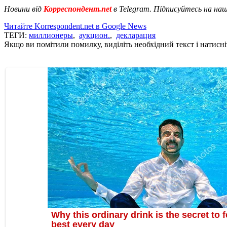
Новини від
Корреспондент.net
в Telegram. Підписуйтесь на на
Читайте Korrespondent.net в Google News
ТЕГИ:
миллионеры
,
аукцион.
,
декларация
Якщо ви помітили помилку, виділіть необхідний текст і натисніт