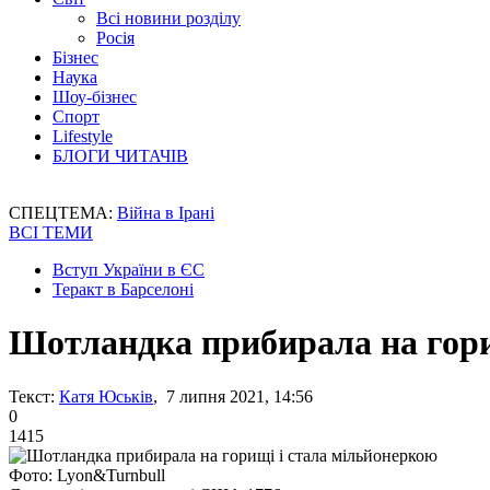
Всі новини розділу
Росія
Бізнес
Наука
Шоу-бізнес
Спорт
Lifestyle
БЛОГИ ЧИТАЧІВ
СПЕЦТЕМА:
Війна в Ірані
ВСІ ТЕМИ
Вступ України в ЄС
Теракт в Барселоні
Шотландка прибирала на гори
Текст:
Катя Юськів
, 7 липня 2021, 14:56
0
1415
Фото: Lyon&Turnbull