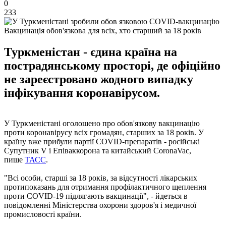
0
233
Вакцинація обов'язкова для всіх, хто старший за 18 років
Туркменістан - єдина країна на
пострадянському просторі, де офіційно
не зареєстровано жодного випадку
інфікування коронавірусом.
У Туркменістані оголошено про обов'язкову вакцинацію
проти коронавірусу всіх громадян, старших за 18 років. У
країну вже прибули партії COVID-препаратів - російські
Супутник V і Епіваккорона та китайський CoronaVac,
пише
ТАСС
.
"Всі особи, старші за 18 років, за відсутності лікарських
протипоказань для отримання профілактичного щеплення
проти COVID-19 підлягають вакцинації", - йдеться в
повідомленні Міністерства охорони здоров'я і медичної
промисловості країни.