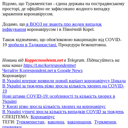
Відомо, що Туркменістан - єдина держава на пострадянському
просторі, де офіційно не зафіксовано жодного випадку
зараження коронавірусом.
Додамо, що
в ВООЗ не знають про жоден випадок
інфікування
коронавірусом і в Північній Кореї.
Також відзначимо, що обов'язковою вакцинацію від COVID-
19
зробили в Таджикистані.
Процедура безкоштовна.
Новини від
Корреспондент.net
в Telegram. Підписуйтесь на
наш канал
https://t.me/korrespondentnet
Читайте Korrespondent.net в Google News
Коронавірус
В Україні вперше виявили новий варіант коронавірусу Цикада
В Україні за тиждень різко зросла кількість хворих на COVID-
19
Нові штами COVID-19: особливості та кількість хворих в
Україні
У Києві різко зросла кількість хворих на коронавірус
В Україні утричі зросла кількість випадків COVID за тиждень
СПЕЦТЕМА:
Коронавірус
ТЕГИ:
Туркменистан
,
вакцина
,
вакцинация
,
Туркмения
,
прививки