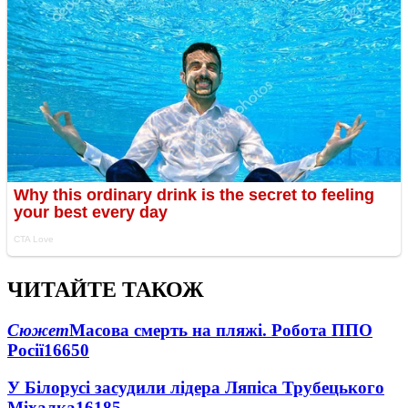
ЧИТАЙТЕ ТАКОЖ
Сюжет
Масова смерть на пляжі. Робота ППО
Росії
16650
У Білорусі засудили лідера Ляпіса Трубецького
Міхалка
16185