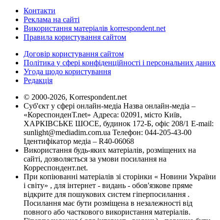
Контакти
Реклама на сайті
Використання матеріалів korrespondent.net
Правила користування сайтом
Договір користування сайтом
Політика у сфері конфіденційності і персональних даних
Угода щодо користування
Редакція
© 2000-2026, Korrespondent.net
Суб'єкт у сфері онлайн-медіа Назва онлайн-медіа –
«КореспонденТ.net» Адреса: 02091, місто Київ,
ХАРКІВСЬКЕ ШОСЕ, будинок 172-Б, офіс 208/1 E-mail:
sunlight@mediadim.com.ua
Телефон: 044-205-43-00
Ідентифікатор медіа – R40-06068
Використання будь-яких матеріалів, розміщених на
сайті, дозволяється за умови посилання на
Корреспондент.net.
При копіюванні матеріалів зі сторінки « Новини України
і світу» , для інтернет - видань - обов'язкове пряме
відкрите для пошукових систем гіперпосилання .
Посилання має бути розміщена в незалежності від
повного або часткового використання матеріалів.