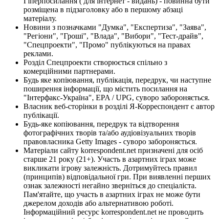
Гіперпосилання ( для інтернет - видань) - повинна бути
розміщена в підзаголовку або в першому абзаці
матеріалу.
Новини з позначками "Думка", "Експертиза", "Заява",
"Регіони", "Гроші", "Влада", "Вибори", "Тест-драйв",
"Спецпроекти", "Промо" публікуються на правах
реклами.
Розділ Спецпроекти створюється спільно з
комерційними партнерами.
Будь яке копіювання, публікація, передрук, чи наступне
поширення інформації, що містить посилання на
"Інтерфакс-Україна", EPA / UPG, суворо забороняється.
Власник веб-сторінки в розділі Я-Корреспондент є автор
публікації.
Будь-яке копіювання, передрук та відтворення
фотографічних творів та/або аудіовізуальних творів
правовласника Getty Images - суворо забороняється.
Матеріали сайту korrespondent.net призначені для осіб
старше 21 року (21+). Участь в азартних іграх може
викликати ігрову залежність. Дотримуйтесь правил
(принципів) відповідальної гри. При виявленні перших
ознак залежності негайно зверніться до спеціаліста.
Пам'ятайте, що участь в азартних іграх не може бути
джерелом доходів або альтернативою роботі.
Інформаційний ресурс korrespondent.net не проводить