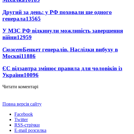
Другий за день: у РФ поховали ще одного
генерала
13565
У МЗС РФ відкинули можливість завершення
війни
12959
Сюжет
Бенкет генералів. Наслідки вибуху в
Москві
11886
ЄС відзавтра змінює правила для чоловіків із
України
10096
Читати коментарі
Повна версія сайту
Facebook
Twitter
RSS-стрічки
E-mail розсилка