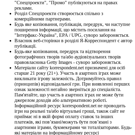
"Спецпроекти", "Промо" публікуються на правах
реклами.
Розділ Спецпроекти створюється спільно з
комерційними партнерами.
Будь яке копіювання, публікація, передрук, чи наступне
поширення інформації, що містить посилання на
"Інтерфакс-Україна", EPA / UPG, суворо забороняється.
Власник веб-сторінки в розділі Я-Корреспондент є автор
публікації.
Будь-яке копіювання, передрук та відтворення
фотографічних творів та/або аудіовізуальних творів
правовласника Getty Images - суворо забороняється.
Матеріали сайту korrespondent.net призначені для осіб
старше 21 року (21+). Участь в азартних іграх може
викликати ігрову залежність. Дотримуйтесь правил
(принципів) відповідальної гри. При виявленні перших
ознак залежності негайно зверніться до спеціаліста.
Пам'ятайте, що участь в азартних іграх не може бути
джерелом доходів або альтернативою роботі.
Інформаційний ресурс korrespondent.net не проводить
ігри на реальні та/або віртуальні гроші, також сайт не
приймає ні в якій формі оплату ставок та інших
платежів, які пов’язані/можуть бути пов’язані з
азартними іграми, букмекерами чи тоталізаторами. Будь-
які матеріали на інформаційному ресурсі