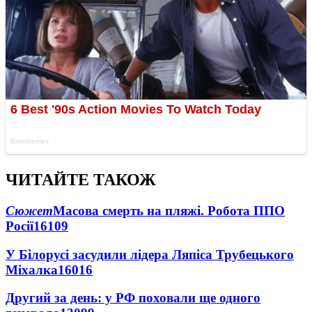
ЧИТАЙТЕ ТАКОЖ
Сюжет
Масова смерть на пляжі. Робота ППО
Росії
16109
У Білорусі засудили лідера Ляпіса Трубецького
Міхалка
16016
Другий за день: у РФ поховали ще одного