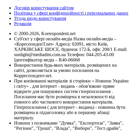
Договір користування сайтом
Політика у сфері конфіденційності і персональних даних
Угода щодо користування
Редакція
© 2000-2026, Korrespondent.net
Суб'єкт у сфері онлайн-медіа Назва онлайн-медіа –
«КореспонденТ.net» Адреса: 02091, місто Київ,
ХАРКІВСЬКЕ ШОСЕ, будинок 172-Б, офіс 208/1 E-mail:
sunlight@mediadim.com.ua
Телефон: 044-205-43-00
Ідентифікатор медіа – R40-06068
Використання будь-яких матеріалів, розміщених на
сайті, дозволяється за умови посилання на
Корреспондент.net.
При копіюванні матеріалів зі сторінки « Новини України
і світу» , для інтернет - видань - обов'язкове пряме
відкрите для пошукових систем гіперпосилання .
Посилання має бути розміщена в незалежності від
повного або часткового використання матеріалів.
Гіперпосилання ( для інтернет - видань) - повинна бути
розміщена в підзаголовку або в першому абзаці
матеріалу.
Новини з позначками "Думка", "Експертиза", "Заява",
"Регіони", "Гроші", "Влада", "Вибори", "Тест-драйв",