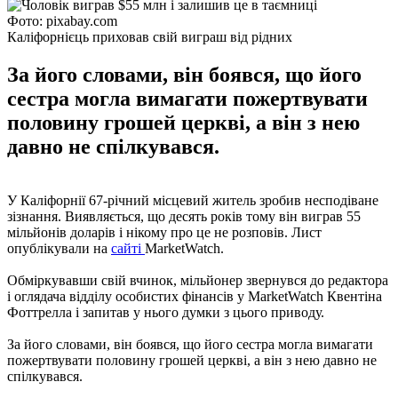
Фото: pixabay.com
Каліфорнієць приховав свій виграш від рідних
За його словами, він боявся, що його
сестра могла вимагати пожертвувати
половину грошей церкві, а він з нею
давно не спілкувався.
У Каліфорнії 67-річний місцевий житель зробив несподіване
зізнання. Виявляється, що десять років тому він виграв 55
мільйонів доларів і нікому про це не розповів. Лист
опублікували на
сайті
MarketWatch.
Обміркувавши свій вчинок, мільйонер звернувся до редактора
і оглядача відділу особистих фінансів у MarketWatch Квентіна
Фоттрелла і запитав у нього думки з цього приводу.
За його словами, він боявся, що його сестра могла вимагати
пожертвувати половину грошей церкві, а він з нею давно не
спілкувався.