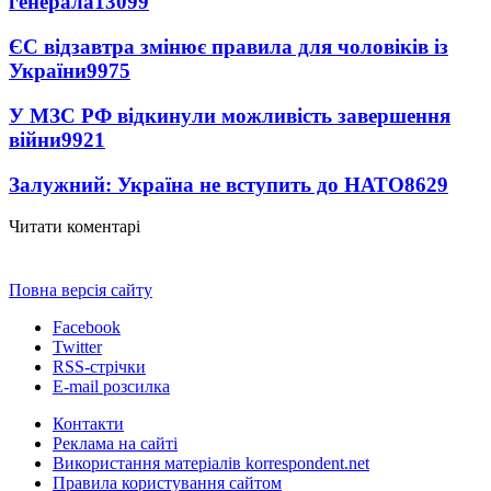
генерала
13099
ЄС відзавтра змінює правила для чоловіків із
України
9975
У МЗС РФ відкинули можливість завершення
війни
9921
Залужний: Україна не вступить до НАТО
8629
Читати коментарі
Повна версія сайту
Facebook
Twitter
RSS-стрічки
E-mail розсилка
Контакти
Реклама на сайті
Використання матеріалів korrespondent.net
Правила користування сайтом