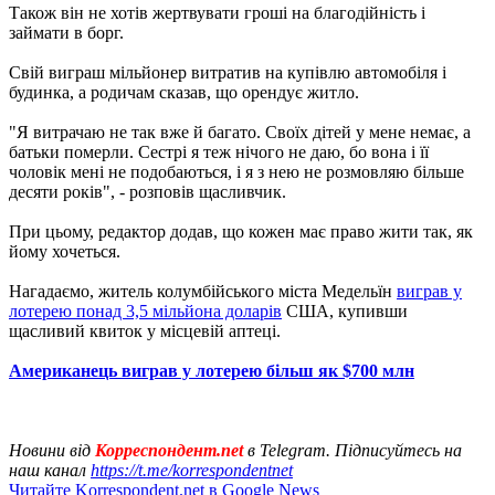
Також він не хотів жертвувати гроші на благодійність і
займати в борг.
Свій виграш мільйонер витратив на купівлю автомобіля і
будинка, а родичам сказав, що орендує житло.
"Я витрачаю не так вже й багато. Своїх дітей у мене немає, а
батьки померли. Сестрі я теж нічого не даю, бо вона і її
чоловік мені не подобаються, і я з нею не розмовляю більше
десяти років", - розповів щасливчик.
При цьому, редактор додав, що кожен має право жити так, як
йому хочеться.
Нагадаємо, житель колумбійського міста Медельїн
виграв у
лотерею понад 3,5 мільйона доларів
США, купивши
щасливий квиток у місцевій аптеці.
Американець виграв у лотерею більш як $700 млн
Новини від
Корреспондент.net
в Telegram. Підписуйтесь на
наш канал
https://t.me/korrespondentnet
Читайте Korrespondent.net в Google News