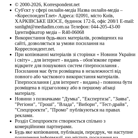
© 2000-2026, Korrespondent.net
Суб'єкт у сфері онлайн-медіа Назва онлайн-медіа –
«КореспонденТ.net» Адреса: 02091, місто Київ,
ХАРКІВСЬКЕ ШОСЕ, будинок 172-Б, офіс 208/1 E-mail:
sunlight@mediadim.com.ua
Телефон: 044-205-43-00
Ідентифікатор медіа – R40-06068
Використання будь-яких матеріалів, розміщених на
сайті, дозволяється за умови посилання на
Корреспондент.net.
При копіюванні матеріалів зі сторінки « Новини України
і світу» , для інтернет - видань - обов'язкове пряме
відкрите для пошукових систем гіперпосилання .
Посилання має бути розміщена в незалежності від
повного або часткового використання матеріалів.
Гіперпосилання ( для інтернет - видань) - повинна бути
розміщена в підзаголовку або в першому абзаці
матеріалу.
Новини з позначками "Думка", "Експертиза", "Заява",
"Регіони", "Гроші", "Влада", "Вибори", "Тест-драйв",
"Спецпроекти", "Промо" публікуються на правах
реклами.
Розділ Спецпроекти створюється спільно з
комерційними партнерами.
Будь яке копіювання, публікація, передрук, чи наступне
поширення інформації, що містить посилання на