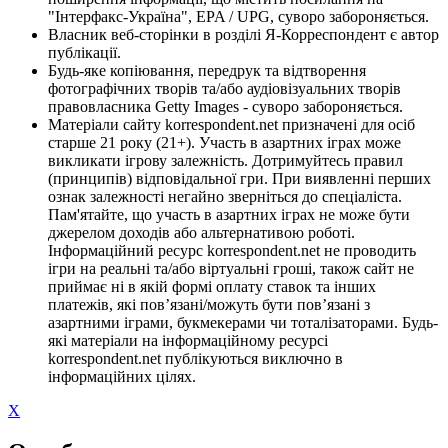
"Інтерфакс-Україна", EPA / UPG, суворо забороняється.
Власник веб-сторінки в розділі Я-Корреспондент є автор
публікації.
Будь-яке копіювання, передрук та відтворення
фотографічних творів та/або аудіовізуальних творів
правовласника Getty Images - суворо забороняється.
Матеріали сайту korrespondent.net призначені для осіб
старше 21 року (21+). Участь в азартних іграх може
викликати ігрову залежність. Дотримуйтесь правил
(принципів) відповідальної гри. При виявленні перших
ознак залежності негайно зверніться до спеціаліста.
Пам'ятайте, що участь в азартних іграх не може бути
джерелом доходів або альтернативою роботі.
Інформаційний ресурс korrespondent.net не проводить
ігри на реальні та/або віртуальні гроші, також сайт не
приймає ні в якій формі оплату ставок та інших
платежів, які пов’язані/можуть бути пов’язані з
азартними іграми, букмекерами чи тоталізаторами. Будь-
які матеріали на інформаційному ресурсі
korrespondent.net публікуються виключно в
інформаційних цілях.
X