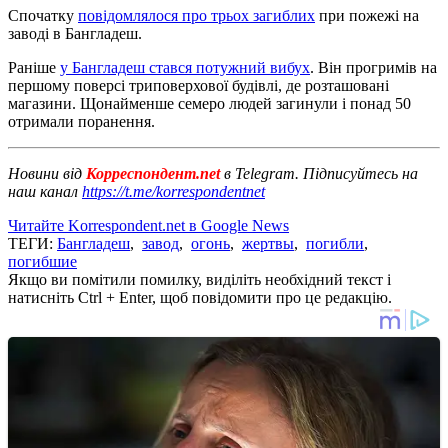
Спочатку
повідомлялося про трьох загиблих
при пожежі на
заводі в Бангладеш.
Раніше
у Бангладеш стався потужний вибух
. Він прогримів на
першому поверсі триповерхової будівлі, де розташовані
магазини. Щонайменше семеро людей загинули і понад 50
отримали поранення.
Новини від
Корреспондент.net
в Telegram. Підписуйтесь на
наш канал
https://t.me/korrespondentnet
Читайте Korrespondent.net в Google News
ТЕГИ:
Бангладеш
,
завод
,
огонь
,
жертвы
,
погибли
,
погибшие
Якщо ви помітили помилку, виділіть необхідний текст і
натисніть Ctrl + Enter, щоб повідомити про це редакцію.