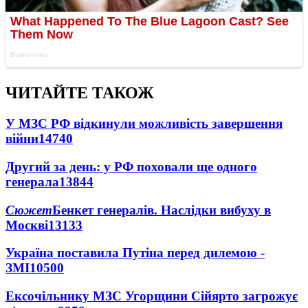
ЧИТАЙТЕ ТАКОЖ
У МЗС РФ відкинули можливість завершення
війни
14740
Другий за день: у РФ поховали ще одного
генерала
13844
Сюжет
Бенкет генералів. Наслідки вибуху в
Москві
13133
Україна поставила Путіна перед дилемою -
ЗМІ
10500
Ексочільнику МЗС Угорщини Сійярто загрожує